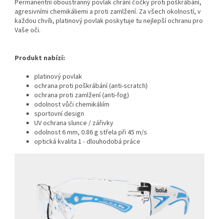
Permanentní oboustranný povlak chrání čočky proti poškrábání,
agresivními chemikáliemi a proti zamlžení. Za všech okolností, v
každou chvíli, platinový povlak poskytuje tu nejlepší ochranu pro
Vaše oči.
Produkt nabízí:
platinový povlak
ochrana proti poškrábání (anti-scratch)
ochrana proti zamlžení (anti-fog)
odolnost vůči chemikáliím
sportovní design
UV ochrana slunce / zářivky
odolnost 6 mm, 0.86 g střela při 45 m/s
optická kvalita 1 - dlouhodobá práce