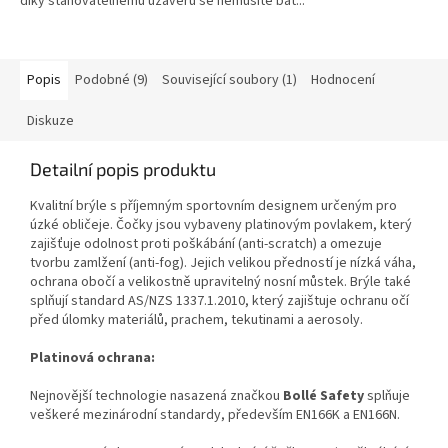
díky stahovatelnému uzávěru se nemusíte bát...
hvězdiček.
Popis
Podobné (9)
Související soubory (1)
Hodnocení
Diskuze
Detailní popis produktu
Kvalitní brýle s příjemným sportovním designem určeným pro
úzké obličeje. Čočky jsou vybaveny platinovým povlakem, který
zajišťuje odolnost proti poškábání (anti-scratch) a omezuje
tvorbu zamlžení (anti-fog). Jejich velikou předností je nízká váha,
ochrana obočí a velikostně upravitelný nosní můstek. Brýle také
splňují standard AS/NZS 1337.1.2010, který zajištuje ochranu očí
před úlomky materiálů, prachem, tekutinami a aerosoly.
Platinová ochrana:
Nejnovější technologie nasazená značkou
Bollé Safety
splňuje
veškeré mezinárodní standardy, především EN166K a EN166N.