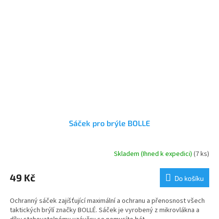
Sáček pro brýle BOLLE
Skladem (Ihned k expedici)
(7 ks)
Průměrné
hodnocení
produktu
49 Kč
Do košíku
je
5,0
Ochranný sáček zajišťující maximální a ochranu a přenosnost všech
z
taktických brýlí značky BOLLÉ. Sáček je vyrobený z mikrovlákna a
5