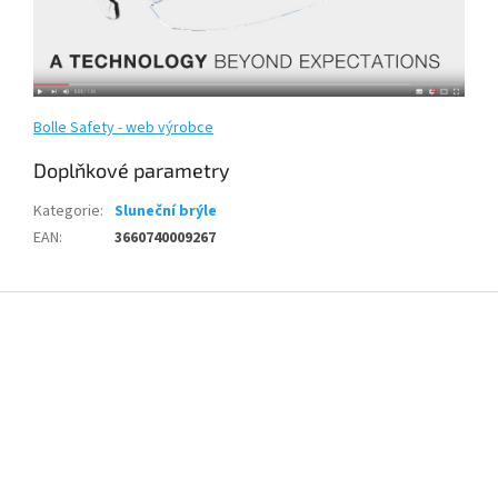
Bolle Safety - web výrobce
Doplňkové parametry
Kategorie
:
Sluneční brýle
EAN
:
3660740009267
Z
á
p
a
t
í