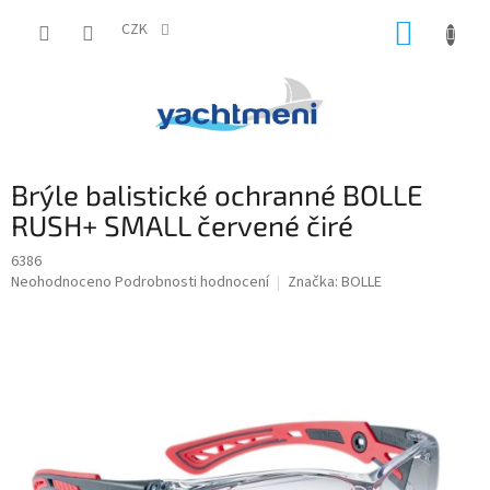
Přejít
NÁKUP
na
CZK
obsah
KOŠÍK
Brýle balistické ochranné BOLLE
RUSH+ SMALL červené čiré
6386
Průměrné
Neohodnoceno
Podrobnosti hodnocení
Značka:
BOLLE
hodnocení
produktu
je
0,0
z
5
hvězdiček.