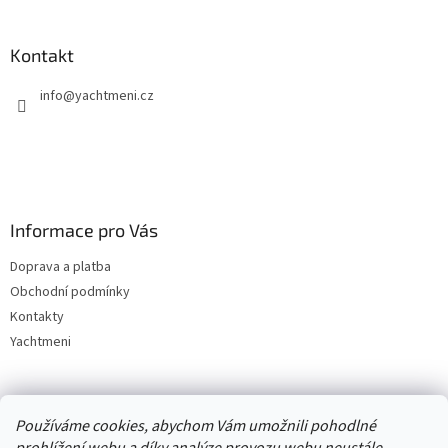
Kontakt
info
@
yachtmeni.cz
Informace pro Vás
Doprava a platba
Obchodní podmínky
Kontakty
Yachtmeni
Zboží.cz
Heureka.cz
Yachtmeni
ComGate Payments, a.s.
Používáme cookies, abychom Vám umožnili pohodlné