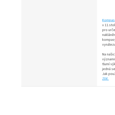
Kompas
v 11.sto
pro urče
nakláně
kompasy
vynálezu
Na našic
významn
tlumí vý
jedná se
Jak použ
ZDE.
Z
á
p
a
t