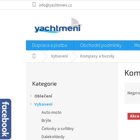
Přejít
info@yachtmeni.cz
na
obsah
Doprava a platba
Obchodní podmínky
Mo
Domů
Vybavení
Kompasy a buzoly
P
Kom
o
Přeskočit
s
Kategorie
kategorie
Ř
t
a
r
Nejpro
Oblečení
z
a
Vybavení
e
n
V
n
Auto-moto
n
Akce
ý
í
í
Brýle
p
p
p
Čelovky a svítilny
i
r
a
Dalekohledy