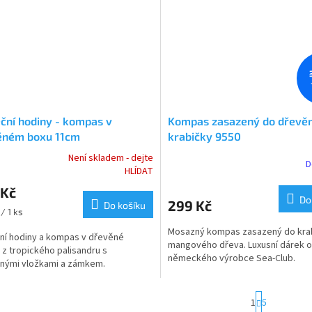
ční hodiny - kompas v
Kompas zasazený do dřevě
ěném boxu 11cm
krabičky 9550
Není skladem - dejte
D
rné
HLÍDAT
cení
 Kč
ktu
Do
299 Kč
Do košíku
/ 1 ks
Mosazný kompas zasazený do krab
ní hodiny a kompas v dřevěné
mangového dřeva. Luxusní dárek 
i z tropického palisandru s
německého výrobce Sea-Club.
ček.
nými vložkami a zámkem.
S
1
5
t