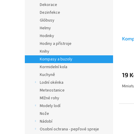
s
o
n
Dekorace
p
d
e
Dezinfekce
r
u
l
o
k
Glóbusy
d
t
Helmy
u
ů
Hodinky
Kompa
k
Hodiny a přístroje
t
Knihy
ů
Průmě
Kompasy a buzoly
hodno
Kormidelní kola
produ
19 K
Kuchyně
je
3,5
Lodní okénka
Miniat
z
Meteostanice
5
hvězdi
Mlžné rohy
Modely lodí
Nože
Nádobí
Osobní ochrana - pepřové spreje