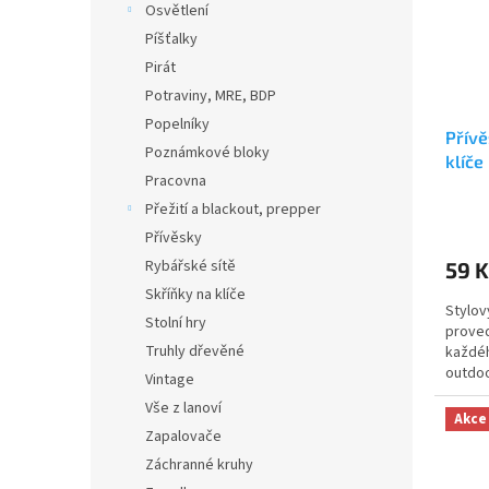
Osvětlení
Píšťalky
Pirát
Potraviny, MRE, BDP
Popelníky
Přívě
Poznámkové bloky
klíče
Pracovna
Přežití a blackout, prepper
Přívěsky
Rybářské sítě
59 K
Skříňky na klíče
Stylov
Stolní hry
proved
Truhly dřevěné
každéh
outdoo
Vintage
rozměr
Vše z lanoví
Akce
Zapalovače
Záchranné kruhy