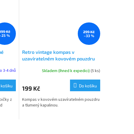
399 Kč
299 Kč
–25 %
–33 %
né
Retro vintage kompas v
uzavíratelném kovovém pouzdru
o 3-4 dnů
Skladem (Ihned k expedici)
(5 ks)
 košíku
Do košíku
199 Kč
ičky z
Kompas v kovovém uzavíratelném pouzdru
od
a tlumený kapalinou.