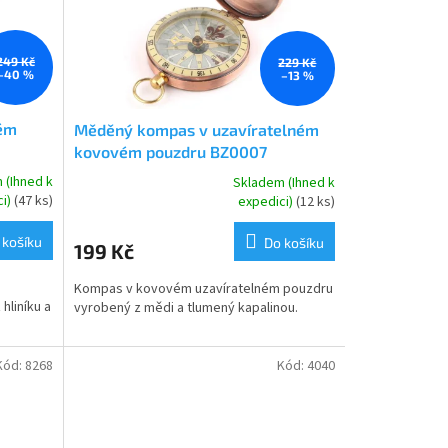
249 Kč
229 Kč
–40 %
–13 %
ném
Měděný kompas v uzavíratelném
kovovém pouzdru BZ0007
 (Ihned k
Skladem (Ihned k
Průměrné
ci)
(47 ks)
expedici)
(12 ks)
hodnocení
produktu
 košíku
Do košíku
199 Kč
je
5,0
Kompas v kovovém uzavíratelném pouzdru
z
hliníku a
vyrobený z mědi a tlumený kapalinou.
5
hvězdiček.
Kód:
8268
Kód:
4040