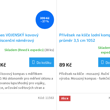
399 Kč
–37 %
as VOJENSKÝ kovový
Přívěsek na klíče lodní kom
niscenční náměrový
průměr 3,5 cm 1052
Skladem
Skladem (Ihned k expedici)
(38 ks)
Průměrné
exped
hodnocení
produktu
Do košíku
Do
 Kč
89 Kč
je
4,0
ní kovový kompas s měřítkem
Přívěsek na klíče - mosazný. Ruční
z
0. Má sklonoměr pro měření sklonu a
výroba. Mosazný kompas - funkční
5
vanou lupu.Vhodný pro vojáky,
hvězdiček.
ce, určování světových stran a
ci v terénu....
Kód:
11563
Akce