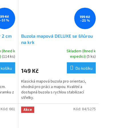
39 Kč
199 Kč
–51 %
–25 %
r 2 cm
Buzola mapová DELUXE se šňůrou
na krk
 (Ihned k
Skladem (Ihned k
Průměrné
i)
(114 ks)
expedici)
(5 ks)
hodnocení
produktu
 košíku
Do košíku
149 Kč
je
5,0
Klasická mapová buzola pro orientaci,
z
 cm.
vhodná pro práci a mapou. Kvalitní a
5
náramku z
dostupná buzola s rychlou stabilizací
hvězdiček.
střelky.
Kód:
661
Kód:
84/S275
Akce