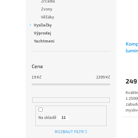
Zrcadla
Zvony
Věšáky
Vysílačky
Výprodej
Yachtmeni
Komp
lumi
Cena
19
Kč
2399
Kč
249
Kvalit
1:2500
zabudo
mysliv
orienta
Na skladě
22
ROZBALIT FILTR