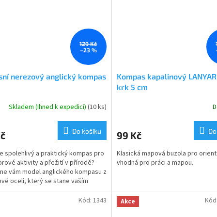
129 Kč
–23 %
sní nerezový anglický kompas
Kompas kapalinový LANYAR
krk 5 cm
Skladem (Ihned k expedici)
(10 ks)
D
Do košíku
Do
Kč
99 Kč
e spolehlivý a praktický kompas pro
Klasická mapová buzola pro orient
rové aktivity a přežití v přírodě?
vhodná pro práci a mapou.
me vám model anglického kompasu z
vé oceli, který se stane vaším
radatelným...
Kód:
1343
Kód
Akce