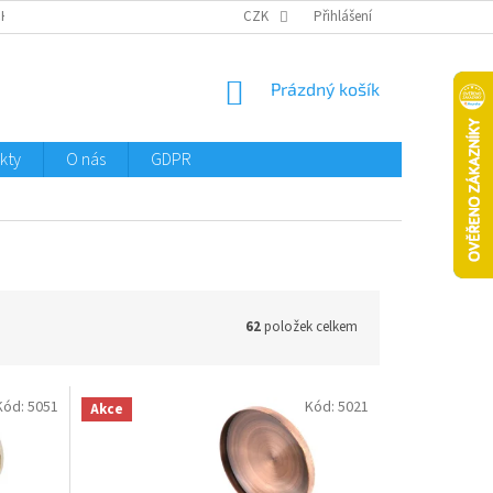
CHTMENI
CZK
Přihlášení
NÁKUPNÍ
Prázdný košík
KOŠÍK
kty
O nás
GDPR
62
položek celkem
Kód:
5051
Kód:
5021
Akce