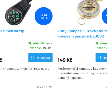
49 Kč
–61 %
s mini na zip
Zlatý kompas v uzavíratel
kovovém pouzdru BZ0002
Skladem (Ihned k
Skladem
rné
Průměrné
expedici)
(97 ks)
expedi
cení
hodnocení
ktu
produktu
Do košíku
Do
č
149 Kč
je
5,0
urní kompas ZIPPER ROTHCO na zip.
Fosforeskující kompas v kovovém
z
uzavíratelném pouzdru vyrobený z 
5
tlumený kapalinou.
ček.
hvězdiček.
Kód:
12032