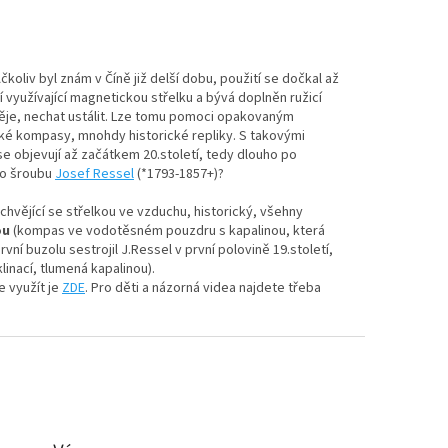
Ačkoliv byl znám v Číně již delší dobu, použití se dočkal až
 využívající magnetickou střelku a bývá doplněn ružicí
chvěje, nechat ustálit. Lze tomu pomoci opakovaným
ké kompasy, mnohdy historické repliky. S takovými
 objevují až začátkem 20.století, tedy dlouho po
ího šroubu
Josef Ressel
(*1793-1857+)?
chvějící se střelkou ve vzduchu, historický, všehny
ou
(kompas ve vodotěsném pouzdru s kapalinou, která
první buzolu sestrojil J.Ressel v první polovině 19.století,
linací, tlumená kapalinou).
e využít je
ZDE
. Pro děti a názorná videa najdete třeba