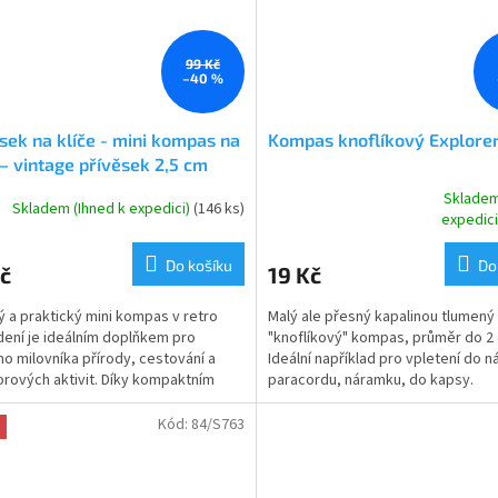
99 Kč
–40 %
sek na klíče - mini kompas na
Kompas knoflíkový Explore
 – vintage přívěsek 2,5 cm
Skladem
Skladem (Ihned k expedici)
(146 ks)
Průměrné
expedic
hodnocení
produktu
Do košíku
Do
č
19 Kč
je
1,0
ý a praktický mini kompas v retro
Malý ale přesný kapalinou tlumený
z
ení je ideálním doplňkem pro
"knoflíkový" kompas, průměr do 2
5
o milovníka přírody, cestování a
Ideální například pro vpletení do 
hvězdiček.
rových aktivit. Díky kompaktním
paracordu, náramku, do kapsy.
ům jej snadno...
Kód:
84/S763