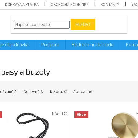
DOPRAVA A PLATBA
OBCHODNÍ PODMÍNKY
KONTAKTY
YA
HLEDAT
je objednávka
Podpora
Hodnocení obchodu
Konta
pasy a buzoly
dávanější
Nejlevnější
Nejdražší
Abecedně
Kód:
122
Akce