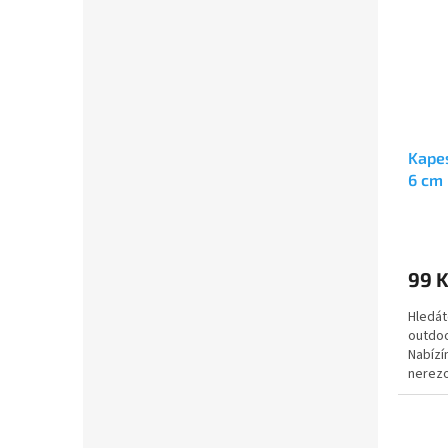
Kape
6 cm
99 
Hledát
outdoo
Nabízí
nerezo
nepost