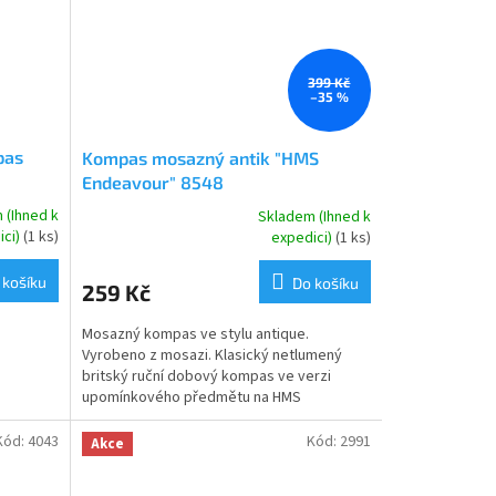
399 Kč
–35 %
pas
Kompas mosazný antik "HMS
Endeavour" 8548
 (Ihned k
Skladem (Ihned k
Průměrné
ici)
(1 ks)
expedici)
(1 ks)
hodnocení
produktu
 košíku
Do košíku
259 Kč
je
5,0
Mosazný kompas ve stylu antique.
z
.
Vyrobeno z mosazi. Klasický netlumený
5
britský ruční dobový kompas ve verzi
hvězdiček.
upomínkového předmětu na HMS
Endeavour 1764-1778 - loď z první...
Kód:
4043
Kód:
2991
Akce