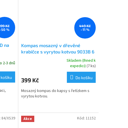
199 Kč
449 Kč
–50 %
–11 %
D na
Kompas mosazný v dřevěné
krabičce s vyrytou kotvou 9033B 6
cm
Skladem (Ihned k
o 2-3 dnů
Průměrné
expedici)
(7 ks)
hodnocení
produktu
 košíku
Do košíku
399 Kč
je
5,0
aci,
Mosazný kompas do kapsy s řetízkem s
z
vyrytou kotvou.
5
hvězdiček.
:
84/XS39
Kód:
11152
Akce