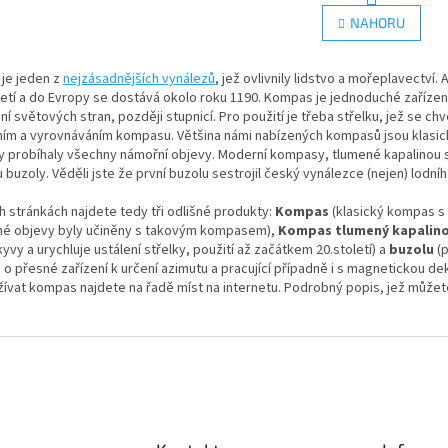
r
O
NAHORU
á
v
n
l
k
á
je jeden z
nejzásadnějších vynálezů
, jež ovlivnily lidstvo a mořeplavectví. 
o
d
v
letí a do Evropy se dostává okolo roku 1190. Kompas je jednoduché zařízení
a
á
ní světových stran, později stupnicí. Pro použití je třeba střelku, jež se 
c
n
ním a vyrovnáváním kompasu. Většina námi nabízených kompasů jsou klasic
í
í
 probíhaly všechny námořní objevy. Moderní kompasy, tlumené kapalinou se
p
 buzoly. Věděli jste že první buzolu sestrojil český vynálezce (nejen) lodn
r
v
h stránkách najdete tedy tři odlišné produkty:
Kompas
(klasický kompas s 
k
é objevy byly učiněny s takovým kompasem),
Kompas tlumený kapalin
y
kyvy a urychluje ustálení střelky, použití až začátkem 20.století) a
buzolu
(
v
 o přesné zařízení k určení azimutu a pracující případně i s magnetickou dek
ý
ívat kompas najdete na řadě míst na internetu. Podrobný popis, jež můžet
p
i
s
u