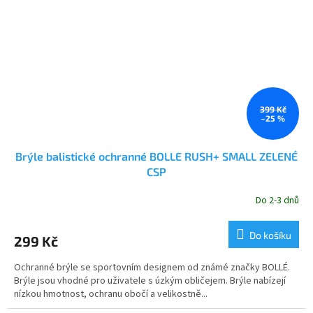
399 Kč
–25 %
Brýle balistické ochranné BOLLE RUSH+ SMALL ZELENÉ
CSP
Do 2-3 dnů
Do košíku
299 Kč
Ochranné brýle se sportovním designem od známé značky BOLLÉ.
Brýle jsou vhodné pro uživatele s úzkým obličejem. Brýle nabízejí
nízkou hmotnost, ochranu obočí a velikostně...