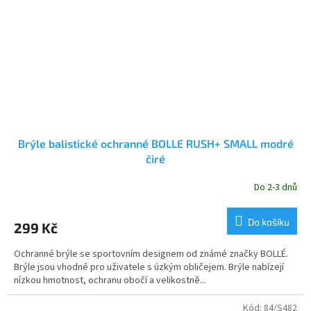
Brýle balistické ochranné BOLLE RUSH+ SMALL modré
čiré
Do 2-3 dnů
Do košíku
299 Kč
Ochranné brýle se sportovním designem od známé značky BOLLÉ.
Brýle jsou vhodné pro uživatele s úzkým obličejem. Brýle nabízejí
nízkou hmotnost, ochranu obočí a velikostně...
Kód:
84/S482