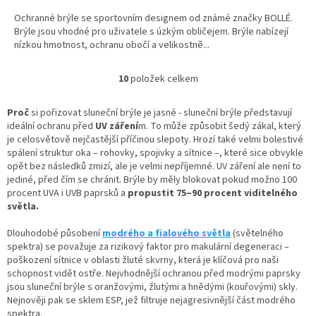
Ochranné brýle se sportovním designem od známé značky BOLLÉ.
Brýle jsou vhodné pro uživatele s úzkým obličejem. Brýle nabízejí
nízkou hmotnost, ochranu obočí a velikostně...
10
položek celkem
O
v
l
Proč
si pořizovat sluneční brýle je jasné - sluneční brýle představují
á
ideální ochranu před
UV záření
m. To může způsobit šedý zákal, který
d
je celosvětově nejčastější příčinou slepoty. Hrozí také velmi bolestivé
a
spálení struktur oka – rohovky, spojivky a sítnice –, které sice obvykle
c
opět bez následků zmizí, ale je velmi nepříjemné. UV záření ale není to
í
jediné, před čím se chránit. Brýle by měly blokovat pokud možno 100
p
procent UVA i UVB paprsků a
propustit 75–90 procent viditelného
r
světla.
v
k
Dlouhodobé působení
modrého a fialového světla
(světelného
y
spektra) se považuje za rizikový faktor pro makulární degeneraci –
v
poškození sítnice v oblasti žluté skvrny, která je klíčová pro naši
ý
schopnost vidět ostře. Nejvhodnější ochranou před modrými paprsky
p
jsou sluneční brýle s oranžovými, žlutými a hnědými (kouřovými) skly.
i
Nejnověji pak se sklem ESP, jež filtruje nejagresivnější část modrého
s
spektra.