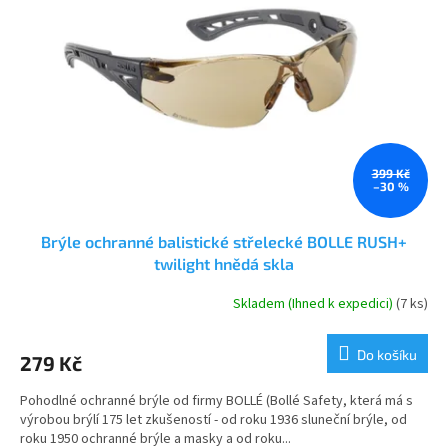
s
k
p
t
r
ů
o
d
u
k
t
ů
399 Kč
–30 %
Brýle ochranné balistické střelecké BOLLE RUSH+
twilight hnědá skla
Skladem (Ihned k expedici)
(7 ks)
Průměrné
hodnocení
produktu
Do košíku
279 Kč
je
5,0
Pohodlné ochranné brýle od firmy BOLLÉ (Bollé Safety, která má s
z
výrobou brýlí 175 let zkušeností - od roku 1936 sluneční brýle, od
5
roku 1950 ochranné brýle a masky a od roku...
hvězdiček.