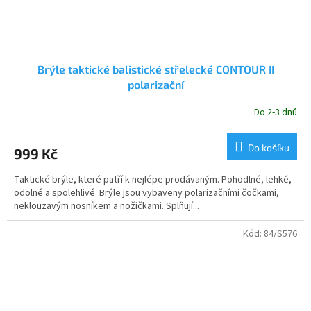
Brýle taktické balistické střelecké CONTOUR II
polarizační
Do 2-3 dnů
Do košíku
999 Kč
Taktické brýle, které patří k nejlépe prodávaným. Pohodlné, lehké,
odolné a spolehlivé. Brýle jsou vybaveny polarizačními čočkami,
neklouzavým nosníkem a nožičkami. Splňují...
Kód:
84/S576