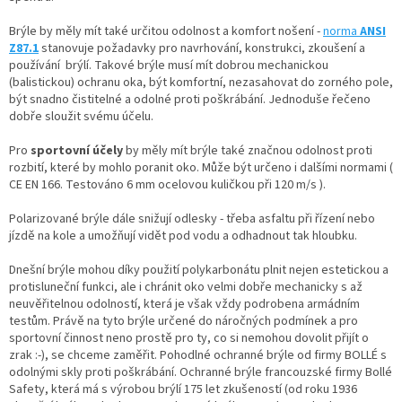
u
Brýle by měly mít také určitou odolnost a komfort nošení -
norma
ANSI
Z87.1
stanovuje požadavky pro navrhování, konstrukci, zkoušení a
používání brýlí. Takové brýle musí mít dobrou mechanickou
(balistickou) ochranu oka, být komfortní, nezasahovat do zorného pole,
být snadno čistitelné a odolné proti poškrábání. Jednoduše řečeno
dobře sloužit svému účelu.
Pro
sportovní účely
by měly mít brýle také značnou odolnost proti
rozbití, které by mohlo poranit oko. Může být určeno i dalšími normami (
CE EN 166. Testováno 6 mm ocelovou kuličkou při 120 m/s ).
Polarizované brýle dále snižují odlesky - třeba asfaltu při řízení nebo
jízdě na kole a umožňují vidět pod vodu a odhadnout tak hloubku.
Dnešní brýle mohou díky použití polykarbonátu plnit nejen estetickou a
protisluneční funkci, ale i chránit oko velmi dobře mechanicky s až
neuvěřitelnou odolností, která je však vždy podrobena armádním
testům. Právě na tyto brýle určené do náročných podmínek a pro
sportovní činnost neno prostě pro ty, co si nemohou dovolit přijít o
zrak :-), se chceme zaměřit. Pohodlné ochranné brýle od firmy BOLLÉ s
odolnými skly proti poškrábání. Ochranné brýle francouzské firmy Bollé
Safety, která má s výrobou brýlí 175 let zkušeností (od roku 1936