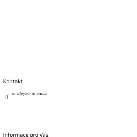
t
í
Kontakt
info
@
yachtmeni.cz
Informace pro Vás