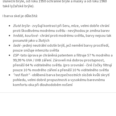
sluneční brýle, od roku 1950 ochranné brýle a masky a od roku 1960
také lyžařské brýle).
I barva skel je důležitá:
žluté brýle
- zvyšují kontrast při šeru, mlze, velmi dobře chrání
proti škodlivému modrému světlu - nevýhodou je změna barev
hnědé
,
kouřové
- chrání proti modrému světlu, barvy nejsou tak
posunuté jako u žlutých
šedé
- jediný neutrální odstín brýlí, jež nemění barvy prostředí,
pouze snižuje intenzitu světla
ESP
-tato úprava je chráněná patentem a filtruje 57 % modrého a
99,99 % UVA / UVB záření. Zároveň má dobrou prostupnost,
přenáší 64 % viditelného světla. (pro srovnání - čiré čočky filtrují
pouze 10 % modrého záření a přenáší 10 % viditelného světla
"red flash" -
oblíbená barva bezpečnostních složek kvůli skrytí
pohledu, velmi dobré propustnosti a vysokému barevnému
komfortu oka při dlouhodobém nošení
Z
á
p
a