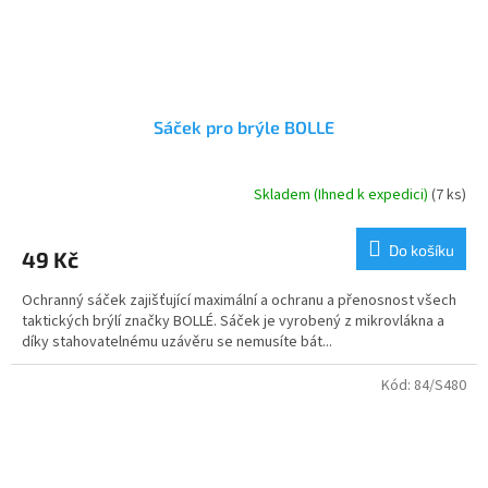
Sáček pro brýle BOLLE
Skladem (Ihned k expedici)
(7 ks)
Průměrné
hodnocení
produktu
Do košíku
49 Kč
je
5,0
Ochranný sáček zajišťující maximální a ochranu a přenosnost všech
z
taktických brýlí značky BOLLÉ. Sáček je vyrobený z mikrovlákna a
5
díky stahovatelnému uzávěru se nemusíte bát...
hvězdiček.
Kód:
84/S480