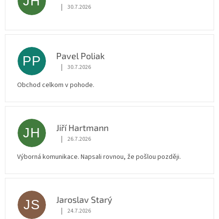
JH
|
30.7.2026
Hodnocení obchodu je 5 z 5 hvězdiček.
Pavel Poliak
PP
|
30.7.2026
Hodnocení obchodu je 5 z 5 hvězdiček.
Obchod celkom v pohode.
Jiří Hartmann
JH
|
26.7.2026
Hodnocení obchodu je 5 z 5 hvězdiček.
Výborná komunikace. Napsali rovnou, že pošlou později.
Jaroslav Starý
JS
|
24.7.2026
Hodnocení obchodu je 5 z 5 hvězdiček.