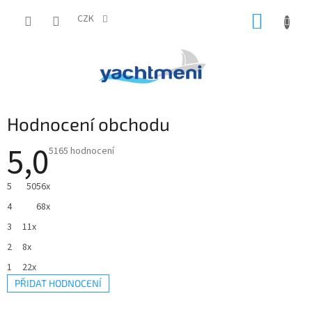
Přejít
NÁKUP
na
CZK
obsah
KOŠÍK
Hodnocení obchodu
5,0
Průměrné
5165 hodnocení
hodnocení
obchodu
je
5
5056x
5,0
z
4
68x
5
hvězdiček.
3
11x
2
8x
1
22x
PŘIDAT HODNOCENÍ
V