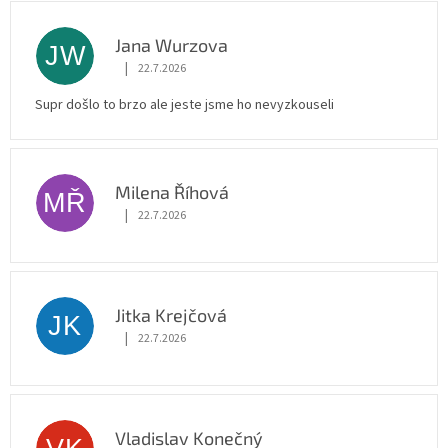
Jana Wurzova
JW
|
22.7.2026
Hodnocení obchodu je 5 z 5 hvězdiček.
Supr došlo to brzo ale jeste jsme ho nevyzkouseli
Milena Říhová
MŘ
|
22.7.2026
Hodnocení obchodu je 5 z 5 hvězdiček.
Jitka Krejčová
JK
|
22.7.2026
Hodnocení obchodu je 5 z 5 hvězdiček.
Vladislav Konečný