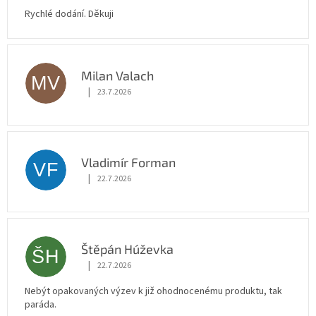
Rychlé dodání. Děkuji
Milan Valach
MV
|
23.7.2026
Hodnocení obchodu je 5 z 5 hvězdiček.
Vladimír Forman
VF
|
22.7.2026
Hodnocení obchodu je 5 z 5 hvězdiček.
Štěpán Húževka
ŠH
|
22.7.2026
Hodnocení obchodu je 5 z 5 hvězdiček.
Nebýt opakovaných výzev k již ohodnocenému produktu, tak
paráda.