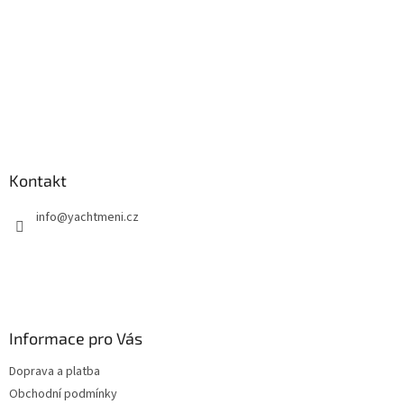
y
v
ý
p
i
s
u
Kontakt
info
@
yachtmeni.cz
Informace pro Vás
Doprava a platba
Obchodní podmínky