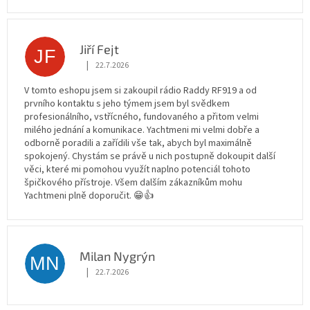
Jiří Fejt
JF
|
22.7.2026
Hodnocení obchodu je 5 z 5 hvězdiček.
V tomto eshopu jsem si zakoupil rádio Raddy RF919 a od
prvního kontaktu s jeho týmem jsem byl svědkem
profesionálního, vstřícného, fundovaného a přitom velmi
milého jednání a komunikace. Yachtmeni mi velmi dobře a
odborně poradili a zařídili vše tak, abych byl maximálně
spokojený. Chystám se právě u nich postupně dokoupit další
věci, které mi pomohou využít naplno potenciál tohoto
špičkového přístroje. Všem dalším zákazníkům mohu
Yachtmeni plně doporučit. 😁👍
Milan Nygrýn
MN
|
22.7.2026
Hodnocení obchodu je 5 z 5 hvězdiček.