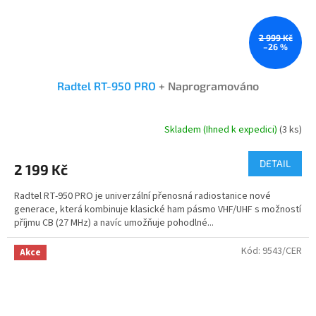
2 999 Kč
–26 %
Radtel RT-950 PRO
+ Naprogramováno
Skladem (Ihned k expedici)
(3 ks)
Průměrné
hodnocení
produktu
DETAIL
2 199 Kč
je
4,9
Radtel RT-950 PRO je univerzální přenosná radiostanice nové
z
generace, která kombinuje klasické ham pásmo VHF/UHF s možností
5
příjmu CB (27 MHz) a navíc umožňuje pohodlné...
hvězdiček.
Kód:
9543/CER
Akce