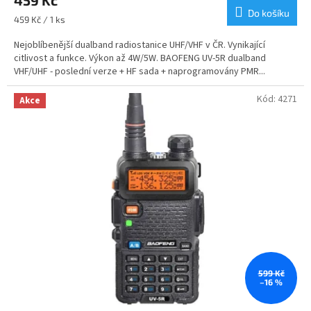
459 Kč
produktu
je
Do košíku
Měrná
459 Kč / 1 ks
4,7
cena:
z
Nejoblíbenější dualband radiostanice UHF/VHF v ČR. Vynikající
5
citlivost a funkce. Výkon až 4W/5W. BAOFENG UV-5R dualband
hvězdiček.
VHF/UHF - poslední verze + HF sada + naprogramovány PMR...
Kód:
4271
Akce
599 Kč
–16 %