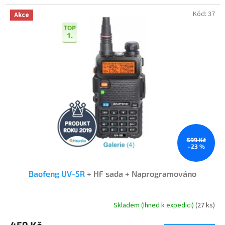
Kód:
37
Akce
599 Kč
–23 %
Baofeng UV-5R
+ HF sada + Naprogramováno
Skladem (Ihned k expedici)
(27 ks)
Průměrné
hodnocení