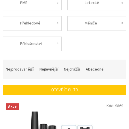
PMR
Letecké
Přehledové
Měniče
Příslušenství
Ř
a
Nejprodávanější
Nejlevnější
Nejdražší
Abecedně
z
e
n
OTEVŘÍT FILTR
í
p
V
Kód:
9869
r
Akce
ý
o
p
d
i
u
s