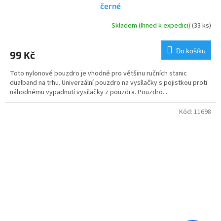
černé
Skladem (Ihned k expedici)
(33 ks)
Průměrné
hodnocení
produktu
Do košíku
99 Kč
je
5,0
Toto nylonové pouzdro je vhodné pro většinu ručních stanic
z
dualband na trhu. Univerzální pouzdro na vysílačky s pojistkou proti
5
náhodnému vypadnutí vysílačky z pouzdra. Pouzdro...
hvězdiček.
Kód:
11698