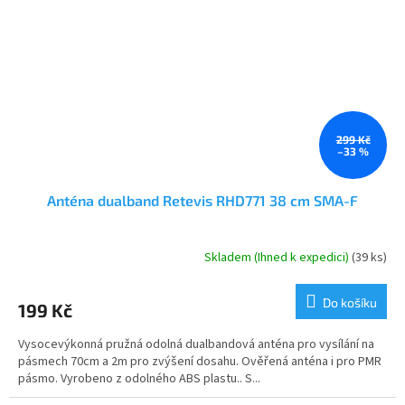
299 Kč
–33 %
Anténa dualband Retevis RHD771 38 cm SMA-F
Skladem (Ihned k expedici)
(39 ks)
Průměrné
hodnocení
produktu
Do košíku
199 Kč
je
5,0
Vysocevýkonná pružná odolná dualbandová anténa pro vysílání na
z
pásmech 70cm a 2m pro zvýšení dosahu. Ověřená anténa i pro PMR
5
pásmo. Vyrobeno z odolného ABS plastu.. S...
hvězdiček.