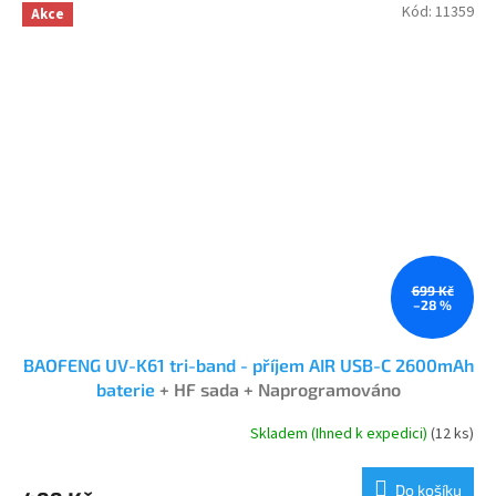
Kód:
11359
Akce
699 Kč
–28 %
BAOFENG UV-K61 tri-band - příjem AIR USB-C 2600mAh
baterie
+ HF sada + Naprogramováno
Skladem (Ihned k expedici)
(12 ks)
Průměrné
hodnocení
produktu
Do košíku