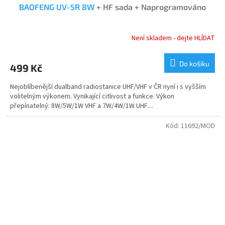
BAOFENG UV-5R 8W
+ HF sada + Naprogramováno
Není skladem - dejte HLÍDAT
Průměrné
hodnocení
produktu
Do košíku
499 Kč
je
5,0
Nejoblíbenější dualband radiostanice UHF/VHF v ČR nyní i s vyšším
z
volitelným výkonem. Vynikající citlivost a funkce. Výkon
5
přepínatelný: 8W/5W/1W VHF a 7W/4W/1W UHF....
hvězdiček.
Kód:
11692/MOD