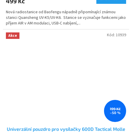
499 Kč
je
4,3
Nová radiostanice od Baofengu nápadně připomínající známou
z
stanici Quansheng UV-K5/UV-K6. Stanice se vyznačuje funkcemi jako
5
příjem AIR v AM modulaci, USB-C nabíjení,...
hvězdiček.
Kód:
10939
Akce
199 Kč
–50 %
Univerzální pouzdro pro vysílačky 600D Tactical Molle