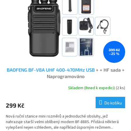
k
p
t
r
ů
o
d
u
k
t
ů
399 Kč
–25 %
BAOFENG BF-V8A UHF 400-470MHz USB
+ + HF sada +
Naprogramováno
Skladem (Ihned k expedici)
(2 ks)
Průměrné
hodnocení
produktu
Do košíku
299 Kč
je
4,9
Nová ruční stanice mini rozměrů a jednoduché obsluhy, jež
z
nahrazuje starší velmi oblíbený modem BF-888S. Přidává některá
5
vylepšení nejen vzhledem, ale například úsporným režimem...
hvězdiček.