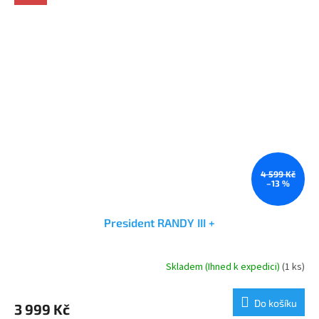
4 599 Kč
–13 %
President RANDY III +
Skladem (Ihned k expedici)
(1 ks)
Průměrné
hodnocení
produktu
Do košíku
3 999 Kč
je