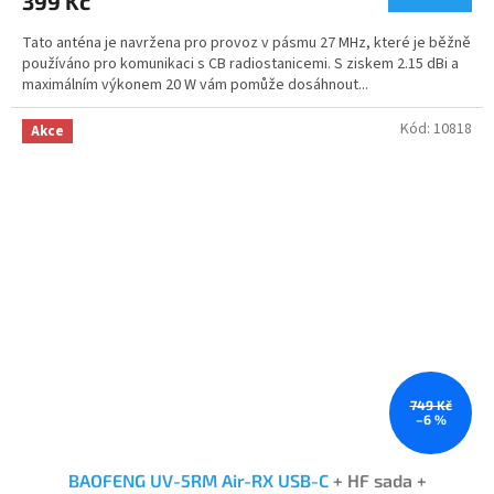
399 Kč
je
5,0
Tato anténa je navržena pro provoz v pásmu 27 MHz, které je běžně
z
používáno pro komunikaci s CB radiostanicemi. S ziskem 2.15 dBi a
5
maximálním výkonem 20 W vám pomůže dosáhnout...
hvězdiček.
Kód:
10818
Akce
749 Kč
–6 %
BAOFENG UV-5RM Air-RX USB-C
+ HF sada +