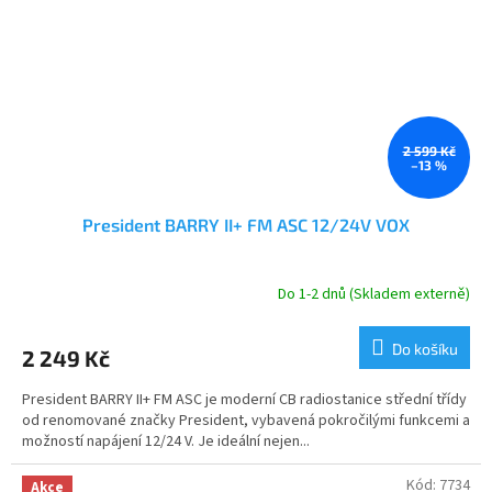
2 599 Kč
–13 %
President BARRY II+ FM ASC 12/24V VOX
Do 1-2 dnů (Skladem externě)
Průměrné
hodnocení
produktu
Do košíku
2 249 Kč
je
5,0
President BARRY II+ FM ASC je moderní CB radiostanice střední třídy
z
od renomované značky President, vybavená pokročilými funkcemi a
5
možností napájení 12/24 V. Je ideální nejen...
hvězdiček.
Kód:
7734
Akce