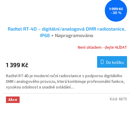
1 999 Kč
–30 %
Radtel RT-4D – digitální/analogová DMR radiostanice,
IP68
+ Naprogramováno
Není skladem - dejte HLÍDAT
Průměrné
hodnocení
produktu
Do košíku
1 399 Kč
je
4,8
Radtel RT-4D je moderní ruční radiostanice s podporou digitálního
z
DMR i analogového provozu, která kombinuje profesionální funkce,
5
vysokou odolnost a snadné ovládání....
hvězdiček.
Kód:
6875
Akce