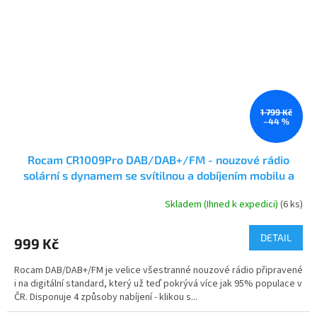
1 799 Kč
–44 %
Rocam CR1009Pro DAB/DAB+/FM - nouzové rádio
solární s dynamem se svítilnou a dobíjením mobilu a
powerbankou 5000 mAh
Skladem (Ihned k expedici)
(6 ks)
Průměrné
hodnocení
produktu
DETAIL
999 Kč
je
5,0
Rocam DAB/DAB+/FM je velice všestranné nouzové rádio připravené
z
i na digitální standard, který už teď pokrývá více jak 95% populace v
5
ČR. Disponuje 4 způsoby nabíjení - klikou s...
hvězdiček.