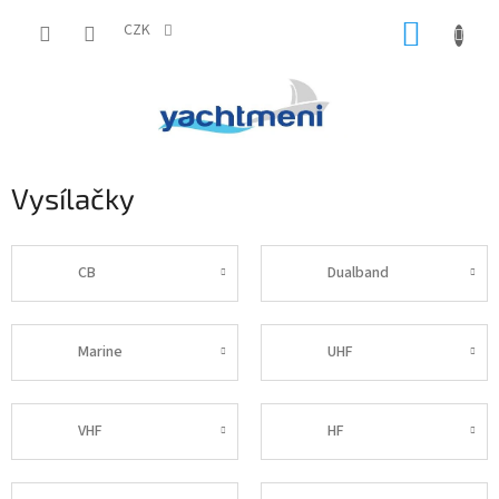
Přejít
NÁKUP
na
CZK
obsah
KOŠÍK
Vysílačky
CB
Dualband
Marine
UHF
VHF
HF