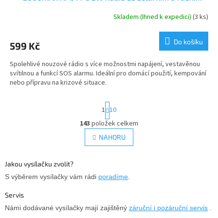
dobíjením, powerbankou a svítilnou
Skladem (Ihned k expedici)
(3 ks)
Průměrné
hodnocení
produktu
Do košíku
599 Kč
je
5,0
Spolehlivé nouzové rádio s více možnostmi napájení, vestavěnou
z
svítilnou a funkcí SOS alarmu. Ideální pro domácí použití, kempování
5
nebo přípravu na krizové situace.
hvězdiček.
S
1
10
t
r
143
položek celkem
O
á
v
NAHORU
n
l
k
á
o
v
d
Jakou vysílačku zvolit?
á
a
S výběrem vysílačky vám rádi
poradíme
.
n
c
í
í
Servis
p
Námi dodávané vysílačky mají zajištěný
záruční i pozáruční servis
.
r