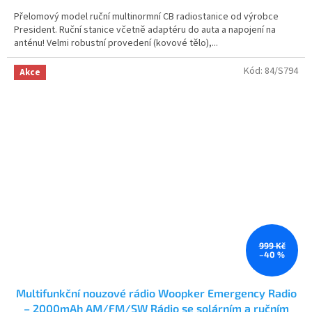
5,0
Přelomový model ruční multinormní CB radiostanice od výrobce
z
President. Ruční stanice včetně adaptéru do auta a napojení na
5
anténu! Velmi robustní provedení (kovové tělo),...
hvězdiček.
Kód:
84/S794
Akce
999 Kč
–40 %
Multifunkční nouzové rádio Woopker Emergency Radio
– 2000mAh AM/FM/SW Rádio se solárním a ručním