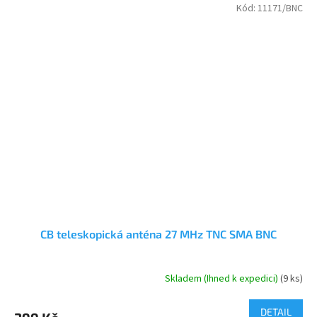
Kód:
11171/BNC
CB teleskopická anténa 27 MHz TNC SMA BNC
Skladem (Ihned k expedici)
(9 ks)
Průměrné
hodnocení
produktu
DETAIL