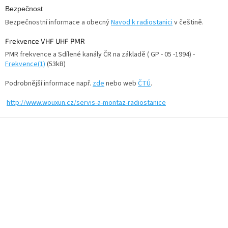
v
Bezpečnost
k
y
Bezpečnostní informace a obecný
Navod k radiostanici
v češtině.
v
ý
Frekvence VHF UHF PMR
p
PMR frekvence a Sdílené kanály ČR na základě ( GP - 05 -1994) -
i
Frekvence(1)
(53kB)
s
u
Podrobnější informace např.
zde
nebo web
ČTÚ
.
http://www.wouxun.cz/servis-a-montaz-radiostanice
Z
á
p
a
t
í