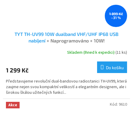
1 899 Kč
–31 %
TYT TH-UV99 10W dualband VHF/UHF IP68 USB
nabíjení
+ Naprogramováno + 10W!
Skladem (Ihned k expedici)
(11 ks)
Průměrné
hodnocení
produktu
Do košíku
1 299 Kč
je
4,9
Představujeme revoluční dual-bandovou radiostanici TH-UV99, která
z
zaujme nejen svou kompaktní velikostí a elegantním designem, ale i
5
širokou škálou užitečných funkcí...
hvězdiček.
Kód:
9610
Akce