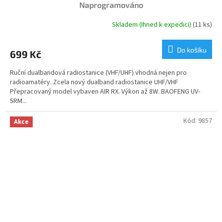
Naprogramováno
Skladem (Ihned k expedici)
(11 ks)
Průměrné
hodnocení
produktu
Do košíku
699 Kč
je
4,8
Ruční dualbandová radiostanice (VHF/UHF) vhodná nejen pro
z
radioamatéry. Zcela nový dualband radiostanice UHF/VHF
5
Přepracovaný model vybaven AIR RX. Výkon až 8W. BAOFENG UV-
hvězdiček.
5RM...
Kód:
9857
Akce