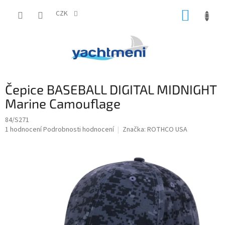
Přejít
NÁKUP
na
CZK
obsah
KOŠÍK
Čepice BASEBALL DIGITAL MIDNIGHT
Marine Camouflage
84/S271
Průměrné
1 hodnocení
Podrobnosti hodnocení
Značka:
ROTHCO USA
hodnocení
produktu
je
4,0
z
5
hvězdiček.