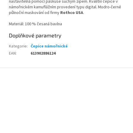
nastavitelná pomocí páskuse suchým zipem. Kvalitní čepice v
námořnickém kamuflážním provedení typu digital. Modro-černé
půlnoční maskování od firmy
Rothco USA
.
Materiál: 100 % česaná bavlna
Doplňkové parametry
Kategorie
:
Čepice námořnické
EAN
:
613902886124
Z
á
p
a
t
í