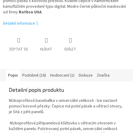
pomocí pásku s kovovou přezkou. Kvalitní čepice v námořnickém
kamuflážním provedení typu digital. Modro-černé půlnoční maskování
od firmy
Rothco USA
.
Detailní informace
ZEPTAT SE
HLÍDAT
SDÍLET
Popis
Podobné (16)
Hodnocení (1)
Diskuze
Značka
Detailní popis produktu
Nízkoprofilová baseballka v univerzální velikosti - lze nastavit
pomocí kovové přezky. Čepice má potní pásek a větrací otvory,
je šitá z pěti panelů.
Nízkoprofilová pětipanelová kšiltovka s větracím otvorem v
každém panelu. Polstrovaný potní pásek, univerzální velikost