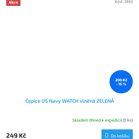
Kód:
3863
Akce
299 Kč
–16 %
Čepice US Navy WATCH vlněná ZELENÁ
Skladem (Ihned k expedici)
(5 ks)
Průměrné
hodnocení
produktu
249 Kč
Do košíku
je