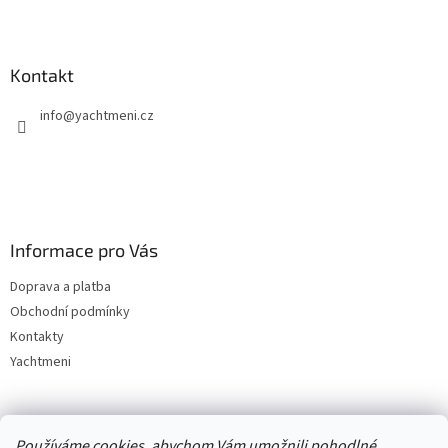
Kontakt
info
@
yachtmeni.cz
Informace pro Vás
Doprava a platba
Obchodní podmínky
Kontakty
Yachtmeni
Zboží.cz
Heureka.cz
Yachtmeni
ComGate Payments, a.s.
Používáme cookies, abychom Vám umožnili pohodlné