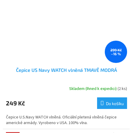
299 Kč
–16 %
Čepice US Navy WATCH vlněná TMAVĚ MODRÁ
Skladem (Ihned k expedici)
(2 ks)
Průměrné
hodnocení
produktu
249 Kč
Do košíku
je
5,0
Čepice U.S.Navy WATCH vlněná. Oficiální pletená vlněná čepice
z
americké armády. Vyrobeno v USA. 100% vlna.
5
hvězdiček.