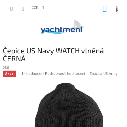
Přejít
NÁKUP
na
CZK
obsah
KOŠÍK
Čepice US Navy WATCH vlněná
ČERNÁ
286
Průměrné
14 hodnocení
Podrobnosti hodnocení
Značka:
US Army
Akce
hodnocení
produktu
je
5,0
z
5
hvězdiček.