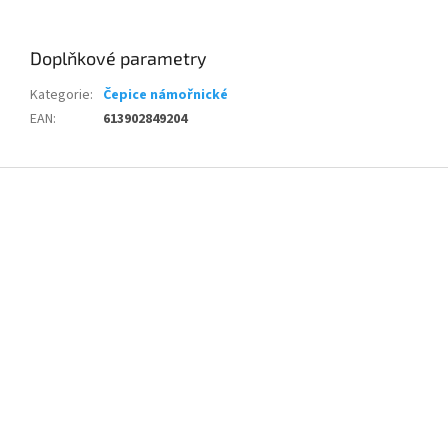
Doplňkové parametry
Kategorie
:
Čepice námořnické
EAN
:
613902849204
Z
á
p
a
t
í