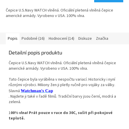
5,0
Čepice U.S.Navy WATCH vlněná. Oficiální pletená vlněná čepice
z
americké armády. Vyrobeno v USA. 100% vlna.
5
hvězdiček.
Popis
Podobné (16)
Hodnocení (14)
Diskuze
Značka
Detailní popis produktu
Čepice U.S.Navy WATCH vlněná. Oficiální pletená vlněná čepice
americké armády. Vyrobeno v USA. 100% vlna.
Tato čepice byla vyráběna v nespočtu variací. Historicky i nyní
různými výrobci. Miliony žen ji pletly ručně pro vojáky za války.
Slavná
Watchman's Cap
. Najdete ji také v řadě filmů. Tradiční barvy jsou černí, modrá a
zelená.
1
00% vlna! Prát pouze v ruce do 30C, sušit při pokojové
teplotě.