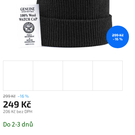
299 Kč
–16 %
299 Kč
–16 %
249 Kč
206 Kč bez DPH
Měrná
Do 2-3 dnů
cena: