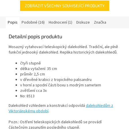
ZOBRAZIT VŠECHNY SOUVISEJÍCÍ PRODUKTY
Popis
Podobné (16)
Hodnocení (1)
Diskuze
Značka
Detailní popis produktu
Mosazný vytahovací teleskopický dalekohled. Tradiční, ale plně
funkční jednooký dalekohled. Replika historických dalekohledů.
čtyři stupně
délka vytažení: 35 cm
průměr 2,5 cm
v dřevěné krabici z tropického palisandru
v horní a spodní části boxu s modrým sametem
zvětšení cca 3x
No: 8513
Dalekohled vzhledem a konstrukcí odpovídá
dalekohledům z
Viktoriánskému období
.
Pozn.: Ostření teleskopických dalekohledů se provádí
částečným zasunutím posledního stupně.