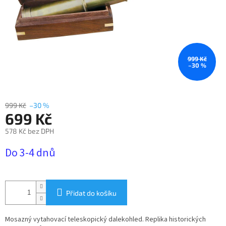
999 Kč
–30 %
999 Kč
–30 %
699 Kč
578 Kč bez DPH
Měrná
Do 3-4 dnů
cena:
Přidat do košíku
Mosazný vytahovací teleskopický dalekohled. Replika historických