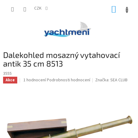
Přejít
NÁKUP
na
CZK
obsah
KOŠÍK
Dalekohled mosazný vytahovací
antik 35 cm 8513
3555
Průměrné
1 hodnocení
Podrobnosti hodnocení
Značka:
SEA CLUB
Akce
hodnocení
produktu
je
5,0
z
5
hvězdiček.