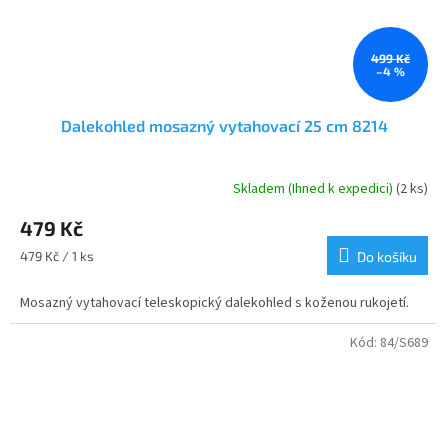
499 Kč
–4 %
Dalekohled mosazný vytahovací 25 cm 8214
Skladem (Ihned k expedici)
(2 ks)
Průměrné
hodnocení
479 Kč
produktu
je
Měrná
479 Kč / 1 ks
Do košíku
4,2
cena:
z
Mosazný vytahovací teleskopický dalekohled s koženou rukojetí.
5
hvězdiček.
Kód:
84/S689