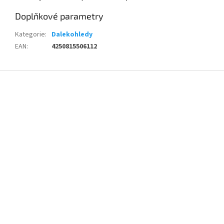
Doplňkové parametry
Kategorie
:
Dalekohledy
EAN
:
4250815506112
Z
á
p
a
t
í