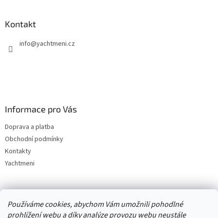
Kontakt
info
@
yachtmeni.cz
Informace pro Vás
Doprava a platba
Obchodní podmínky
Kontakty
Yachtmeni
Zboží.cz
Heureka.cz
Yachtmeni
ComGate Payments, a.s.
Používáme cookies, abychom Vám umožnili pohodlné
prohlížení webu a díky analýze provozu webu neustále