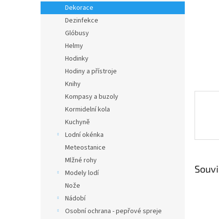
n
Dekorace
e
Dezinfekce
l
Glóbusy
Helmy
Hodinky
Hodiny a přístroje
Knihy
Kompasy a buzoly
Kormidelní kola
Kuchyně
Lodní okénka
Meteostanice
Mlžné rohy
Souvi
Modely lodí
Nože
Nádobí
Osobní ochrana - pepřové spreje