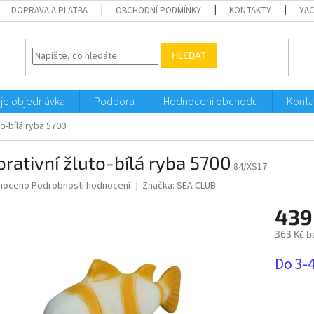
DOPRAVA A PLATBA
OBCHODNÍ PODMÍNKY
KONTAKTY
YA
HLEDAT
je objednávka
Podpora
Hodnocení obchodu
Konta
to-bílá ryba 5700
rativní žluto-bílá ryba 5700
84/XS17
né
noceno
Podrobnosti hodnocení
Značka:
SEA CLUB
ní
439
u
363 Kč b
Měrná
Do 3-
cena:
ek.