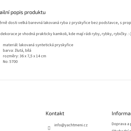
ailní popis produktu
rně dosti velká barevná lakovaná ryba z pryskyřice bez podstavce, s prop
dekorace je vhodná prakticky kamkoli, kde mají rádi ryby, rybky, rybičky. :-)
materiál: lakovaná syntetická pryskyřice
barva: žlutá, bílá
rozměry: 36 x 7,5 x 14 cm
No: 5700
Kontakt
Informa
Doprava a 
info
@
yachtmeni.cz