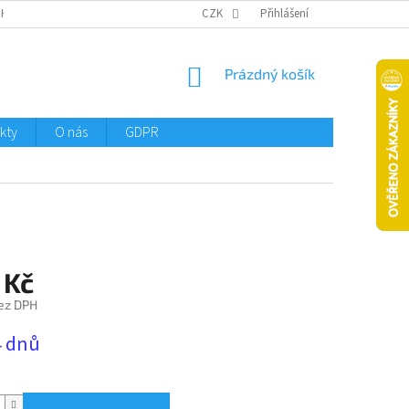
CHTMENI
CZK
Přihlášení
NÁKUPNÍ
Prázdný košík
KOŠÍK
kty
O nás
GDPR
 Kč
ez DPH
4 dnů