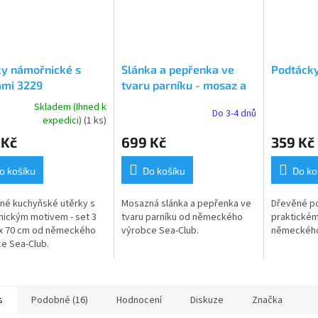
ky námořnické s
Slánka a pepřenka ve
Podtácky
ami 3229
tvaru parníku - mosaz a
měď 7082
Skladem (Ihned k
Do 3-4 dnů
rné
Průměrné
expedici)
(1 ks)
cení
hodnocení
 Kč
699 Kč
359 Kč
ktu
produktu
je
5,0
o košíku
Do košíku
Do ko
z
5
né kuchyňské utěrky s
Mosazná slánka a pepřenka ve
Dřevěné p
ček.
hvězdiček.
ickým motivem - set 3
tvaru parníku od německého
praktickém
 x 70 cm od německého
výrobce Sea-Club.
německého
e Sea-Club.
s
Podobné (16)
Hodnocení
Diskuze
Značka