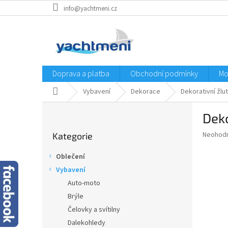
Přejít
info@yachtmeni.cz
na
obsah
Doprava a platba
Obchodní podmínky
Mo
Domů
Vybavení
Dekorace
Dekorativní žlu
P
Deko
o
Přeskočit
s
Průměr
Neohod
Kategorie
kategorie
t
hodnoce
r
produkt
Oblečení
a
je
Vybavení
0,0
n
z
Auto-moto
n
5
í
Brýle
hvězdič
p
Čelovky a svítilny
a
Dalekohledy