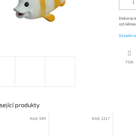
Dekorace 
od němec
Detailní 
TISK
sející produkty
Kód:
589
Kód:
2217