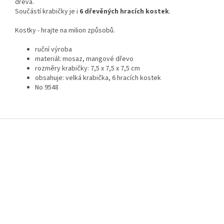
dřeva.
Součástí krabičky je i
6 dřevěných hracích kostek
.
Kostky - hrajte na milion způsobů.
ruční výroba
materiál: mosaz, mangové dřevo
rozměry krabičky: 7,5 x 7,5 x 7,5 cm
obsahuje: velká krabička, 6 hracích kostek
No 9548
Z
á
p
a
t
í