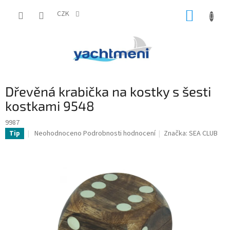
Přejít
NÁKUP
na
CZK
obsah
KOŠÍK
Dřevěná krabička na kostky s šesti
kostkami 9548
9987
Průměrné
Neohodnoceno
Podrobnosti hodnocení
Značka:
SEA CLUB
Tip
hodnocení
produktu
je
0,0
z
5
hvězdiček.