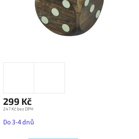
299 Kč
247 Kč bez DPH
Měrná
Do 3-4 dnů
cena: