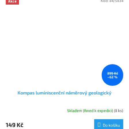
Kód:
84/S834
Akce
399 Kč
–62 %
Kompas luminiscenční náměrový geologický
Skladem (Ihned k expedici)
(8 ks)
149 Kč
Do košíku