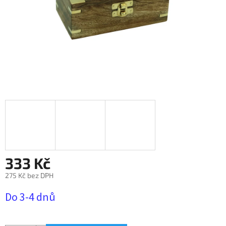
333 Kč
275 Kč bez DPH
Měrná
Do 3-4 dnů
cena: