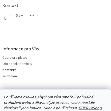
Kontakt
info
@
yachtmeni.cz
Informace pro Vás
Doprava a platba
Obchodní podmínky
Kontakty
Yachtmeni
Zboží.cz
Heureka.cz
Yachtmeni
ComGate Payments, a.s.
Používáme cookies, abychom Vám umožnili pohodlné
prohlížení webu a díky analýze provozu webu neustále
zlepšovali jeho funkce, výkon a použitelnost.
GDPR - eShop