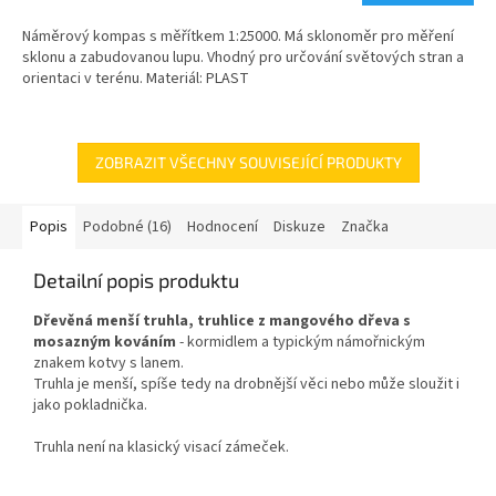
Náměrový kompas s měřítkem 1:25000. Má sklonoměr pro měření
sklonu a zabudovanou lupu. Vhodný pro určování světových stran a
orientaci v terénu. Materiál: PLAST
ZOBRAZIT VŠECHNY SOUVISEJÍCÍ PRODUKTY
Popis
Podobné (16)
Hodnocení
Diskuze
Značka
Detailní popis produktu
Dřevěná menší truhla, truhlice z mangového dřeva s
mosazným kováním
- kormidlem a typickým námořnickým
znakem kotvy s lanem.
Truhla je menší, spíše tedy na drobnější věci nebo může sloužit i
jako pokladnička.
Truhla není na klasický visací zámeček.