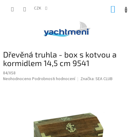
Přejít
NÁKUP
na
CZK
obsah
KOŠÍK
Dřevěná truhla - box s kotvou a
kormidlem 14,5 cm 9541
84/XS8
Průměrné
Neohodnoceno
Podrobnosti hodnocení
Značka:
SEA CLUB
hodnocení
produktu
je
0,0
z
5
hvězdiček.