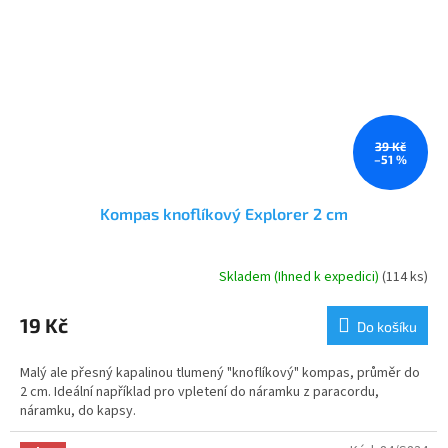
39 Kč
–51 %
Kompas knoflíkový Explorer 2 cm
Skladem (Ihned k expedici)
(114 ks)
Průměrné
hodnocení
produktu
19 Kč
Do košíku
je
1,0
Malý ale přesný kapalinou tlumený "knoflíkový" kompas, průměr do
z
2 cm. Ideální například pro vpletení do náramku z paracordu,
5
náramku, do kapsy.
hvězdiček.