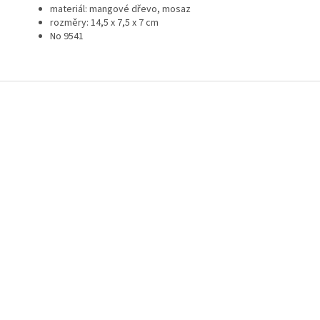
materiál: mangové dřevo, mosaz
rozměry: 14,5 x 7,5 x 7 cm
No 9541
Z
á
p
a
t
í