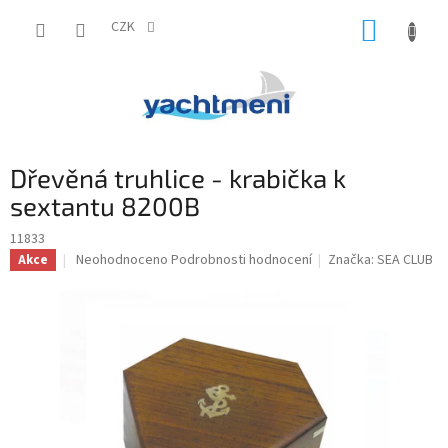
Přejít
NÁKUP
na
CZK
obsah
KOŠÍK
Dřevěná truhlice - krabička k
sextantu 8200B
11833
Průměrné
Neohodnoceno
Podrobnosti hodnocení
Značka:
SEA CLUB
Akce
hodnocení
produktu
je
0,0
z
5
hvězdiček.