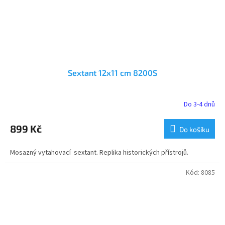
Sextant 12x11 cm 8200S
Do 3-4 dnů
899 Kč
Do košíku
Mosazný vytahovací sextant. Replika historických přístrojů.
Kód:
8085