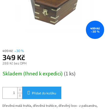
499 Kč
–30 %
499 Kč
–30 %
349 Kč
288 Kč bez DPH
Měrná
Skladem (Ihned k expedici)
(1 ks)
cena:
Přidat do košíku
Dřevěná malá truhla, dřevěná truhlice, dřevěný box - z palisandru,