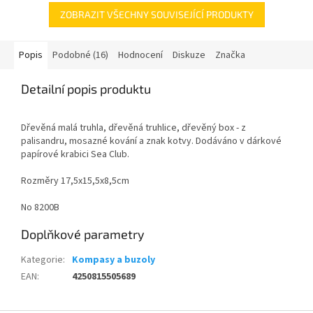
ZOBRAZIT VŠECHNY SOUVISEJÍCÍ PRODUKTY
Popis
Podobné (16)
Hodnocení
Diskuze
Značka
Detailní popis produktu
Dřevěná malá truhla, dřevěná truhlice, dřevěný box - z
palisandru, mosazné kování a znak kotvy. Dodáváno v dárkové
papírové krabici Sea Club.
Rozměry
17,5x15,5x8,5cm
No
8200B
Doplňkové parametry
Kategorie
:
Kompasy a buzoly
EAN
:
4250815505689