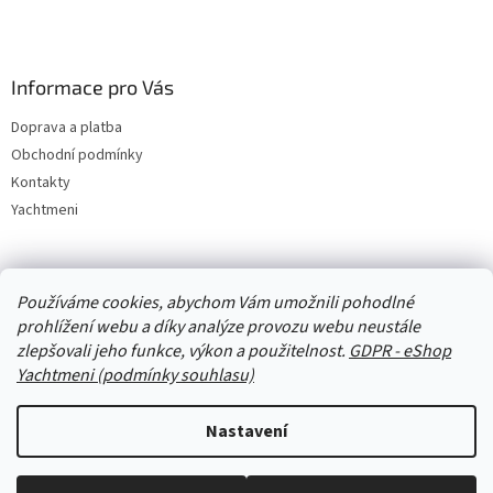
Informace pro Vás
Doprava a platba
Obchodní podmínky
Kontakty
Yachtmeni
Zboží.cz
Heureka.cz
Yachtmeni
ComGate Payments, a.s.
Používáme cookies, abychom Vám umožnili pohodlné
prohlížení webu a díky analýze provozu webu neustále
zlepšovali jeho funkce, výkon a použitelnost.
GDPR - eShop
Yachtmeni (podmínky souhlasu)
Nastavení
Vytvořil Shoptet