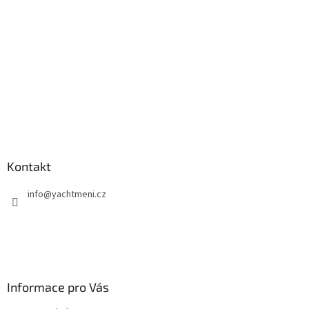
í
Kontakt
info
@
yachtmeni.cz
Informace pro Vás