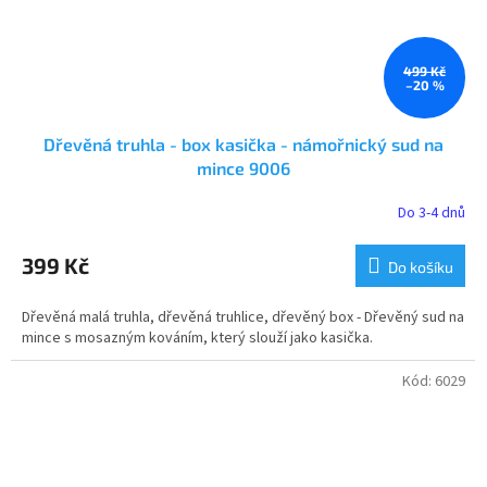
499 Kč
–20 %
Dřevěná truhla - box kasička - námořnický sud na
mince 9006
Do 3-4 dnů
Průměrné
hodnocení
produktu
399 Kč
Do košíku
je
5,0
Dřevěná malá truhla, dřevěná truhlice, dřevěný box - Dřevěný sud na
z
mince s mosazným kováním, který slouží jako kasička.
5
hvězdiček.
Kód:
6029