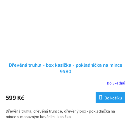
Dřevěná truhla - box kasička - pokladnička na mince
9480
Do 3-4 dnů
Průměrné
hodnocení
produktu
599 Kč
Do košíku
je
5,0
Dřevěná truhla, dřevěná truhlice, dřevěný box - pokladnička na
z
mince s mosazným kováním - kasička.
5
hvězdiček.