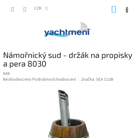
Přejít
NÁKUP
na
CZK
obsah
KOŠÍK
Námořnický sud - držák na propisky
a pera 8030
644
Průměrné
Neohodnoceno
Podrobnosti hodnocení
Značka:
SEA CLUB
hodnocení
produktu
je
0,0
z
5
hvězdiček.