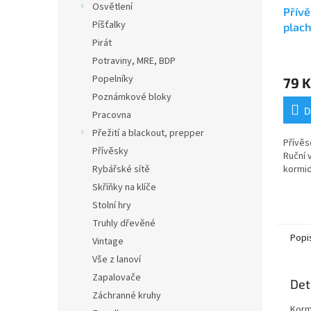
Osvětlení
Přívě
Píšťalky
plach
kolo 
Pirát
Potraviny, MRE, BDP
Popelníky
79 K
Poznámkové bloky
D
Pracovna
Přežití a blackout, prepper
Přívěs
Přívěsky
Ruční 
Rybářské sítě
kormid
Skříňky na klíče
Stolní hry
Truhly dřevěné
Popi
Vintage
Vše z lanoví
Zapalovače
Det
Záchranné kruhy
Kormi