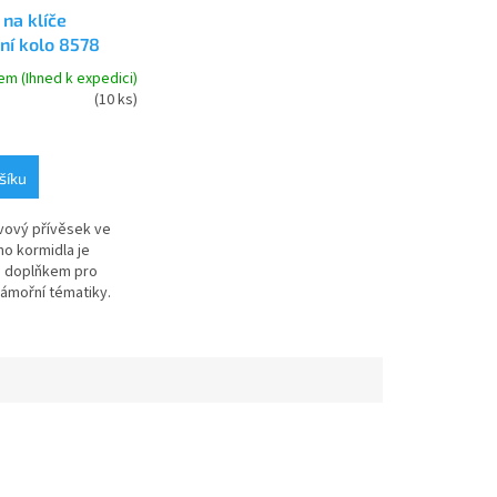
 na klíče
ní kolo 8578
em (Ihned k expedici)
(10 ks)
šíku
vový přívěsek ve
ho kormidla je
m doplňkem pro
námořní tématiky.
kovu s povrchovou
tique brass
), nabízí...