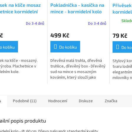
sek na klíče mosaz
Pokladnička - kasička na
Přívěsek
etnice kormidelní
mince - kormidelní kolo
kormidel
1036
9454
Sklad
Do 3-4 dnů
Do 3-4 dnů
č
499 Kč
79 Kč
o košíku
Do košíku
Do ko
ek na klíče - mosazný.
Dřevěná malá truhla, dřevěná
Stylový ko
výroba. Plachetnice v
truhlice, dřevěný box - Dřevěný
tvaru lodní
elním kole.
sud na mince s mosazným
elegantní
kováním, který slouží jako
milovníky 
kasička.
Vyroben z 
úpravou an
(staromosaz
s
Podobné (11)
Hodnocení
Diskuze
Značka
ailní popis produktu
delní kolo - Ø: 60 cm. Dřevo palisandr standardní kvality.