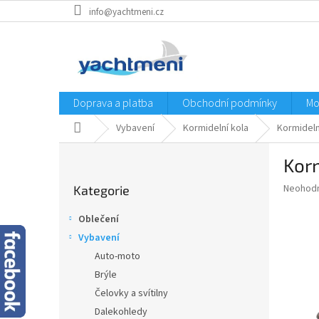
Přejít
info@yachtmeni.cz
na
obsah
Doprava a platba
Obchodní podmínky
Mo
Domů
Vybavení
Kormidelní kola
Kormideln
P
Korm
o
Přeskočit
s
Průměr
Neohod
Kategorie
kategorie
t
hodnoce
r
produkt
Oblečení
a
je
Vybavení
0,0
n
z
Auto-moto
n
5
í
Brýle
hvězdič
p
Čelovky a svítilny
a
Dalekohledy