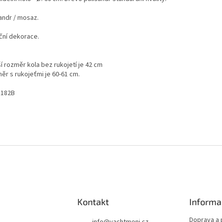
andr / mosaz.
ční dekorace.
í rozměr kola bez rukojetí je 42 cm
ěr s rukojeťmi je 60-61 cm.
1182B
Kontakt
Informa
Doprava a 