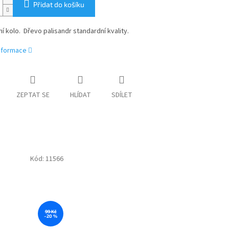
Přidat do košíku
í kolo. Dřevo palisandr standardní kvality.
informace
ZEPTAT SE
HLÍDAT
SDÍLET
Kód:
11566
99 Kč
–20 %