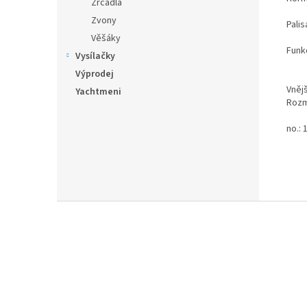
Zrcadla
Zvony
Palis
Věšáky
Funk
Vysílačky
Výprodej
Vnějš
Yachtmeni
Rozm
no.: 
Z
á
p
a
t
í