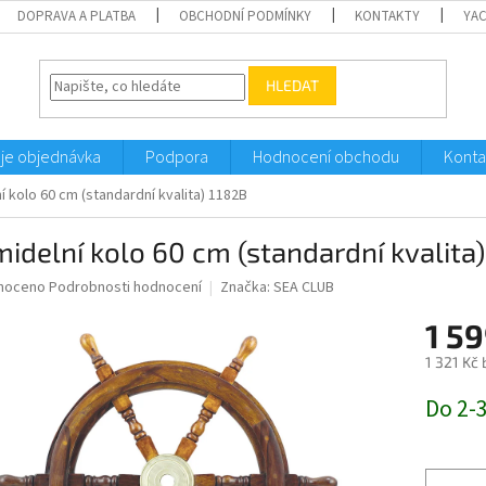
DOPRAVA A PLATBA
OBCHODNÍ PODMÍNKY
KONTAKTY
YA
HLEDAT
je objednávka
Podpora
Hodnocení obchodu
Konta
í kolo 60 cm (standardní kvalita) 1182B
idelní kolo 60 cm (standardní kvalita
né
noceno
Podrobnosti hodnocení
Značka:
SEA CLUB
ní
1 59
u
1 321 Kč
Měrná
Do 2-
cena:
ek.