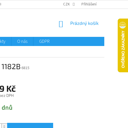
CHTMENI
CZK
Přihlášení
NÁKUPNÍ
Prázdný košík
KOŠÍK
kty
O nás
GDPR
) 1182B
6815
9 Kč
 bez DPH
3 dnů