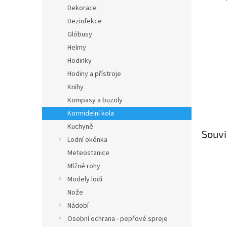
n
Dekorace
e
Dezinfekce
l
Glóbusy
Helmy
Hodinky
Hodiny a přístroje
Knihy
Kompasy a buzoly
Kormidelní kola
Kuchyně
Souvi
Lodní okénka
Meteostanice
Mlžné rohy
Modely lodí
Nože
Nádobí
Osobní ochrana - pepřové spreje