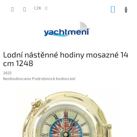
Přejít
NÁKUP
na
CZK
obsah
KOŠÍK
Lodní nástěnné hodiny mosazné 14
cm 1248
2625
Průměrné
Neohodnoceno
Podrobnosti hodnocení
hodnocení
produktu
je
0,0
z
5
hvězdiček.