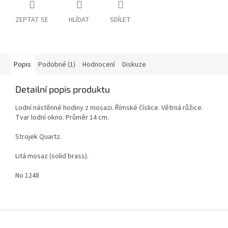
ZEPTAT SE
HLÍDAT
SDÍLET
Popis
Podobné (1)
Hodnocení
Diskuze
Detailní popis produktu
Lodní nástěnné hodiny z mosazi. Římské číslice. Větrná růžice.
Tvar lodní okno. Průměr 14 cm.
Strojek Quartz.
Litá mosaz (solid brass).
No 1248
Z
á