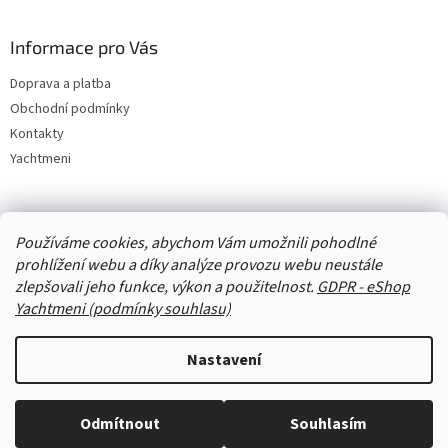
Informace pro Vás
Doprava a platba
Obchodní podmínky
Kontakty
Yachtmeni
Zboží.cz
Heureka.cz
Yachtmeni
ComGate Payments, a.s.
Používáme cookies, abychom Vám umožnili pohodlné
prohlížení webu a díky analýze provozu webu neustále
zlepšovali jeho funkce, výkon a použitelnost.
GDPR - eShop
Yachtmeni (podmínky souhlasu)
Nastavení
Vytvořil Shoptet
Odmítnout
Souhlasím
Copyright 2026
eShop Yachtmeni
. Všechna práva vyhrazena.