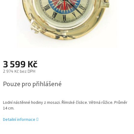
3 599 Kč
2 974 Kč bez DPH
Měrná
Pouze pro přihlášené
cena:
Lodní nástěnné hodiny z mosazi. Římské číslice. Větrná růžice. Průměr
14 cm.
Detailní informace