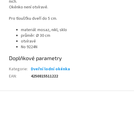
nich.
Okénko není otvíravé.
Pro tloušťku dveří do 5 cm.
materiál: mosaz, nikl, sklo
průměr:
Ø 30 cm
otvíravé
No
9224N
Doplňkové parametry
Kategorie
:
Dveřní lodní okénka
EAN
:
4250815511222
Z
á
p
a
t
í