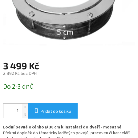
3 499 Kč
2 892 Kč bez DPH
Měrná
Do 2-3 dnů
cena:
Přidat do košíku
Lodní pevné okénko
Ø 30 cm k instalaci do dveří - mosazné
.
Efektní doplněk do tématicky laděných pokojů, pracoven či kanceláří