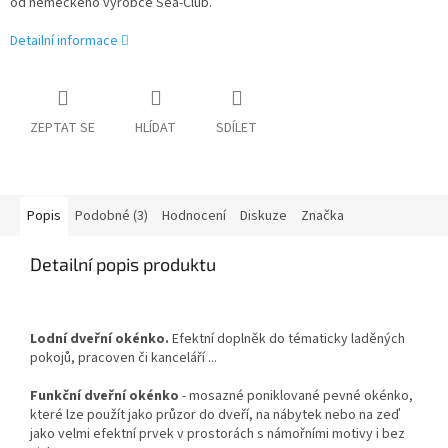
od německého výrobce Sea-Club.
Detailní informace
ZEPTAT SE
HLÍDAT
SDÍLET
Popis
Podobné (3)
Hodnocení
Diskuze
Značka
Detailní popis produktu
Lodní dveřní okénko.
Efektní doplněk do tématicky laděných
pokojů, pracoven či kanceláří ...
Funkční dveřní okénko
- mosazné poniklované pevné okénko,
které lze použít jako průzor do dveří, na nábytek nebo na zeď
jako velmi efektní prvek v prostorách s námořními motivy i bez