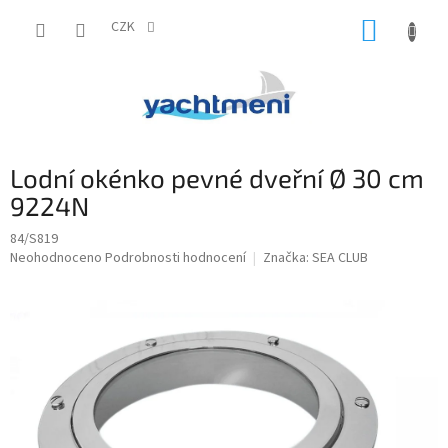
Přejít
NÁKUP
na
CZK
obsah
KOŠÍK
Lodní okénko pevné dveřní Ø 30 cm
9224N
84/S819
Průměrné
Neohodnoceno
Podrobnosti hodnocení
Značka:
SEA CLUB
hodnocení
produktu
je
0,0
z
5
hvězdiček.