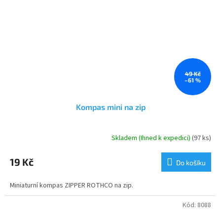
49 Kč
–61 %
Kompas mini na zip
Skladem (Ihned k expedici)
(97 ks)
Průměrné
hodnocení
produktu
19 Kč
Do košíku
je
3,5
Miniaturní kompas ZIPPER ROTHCO na zip.
z
5
hvězdiček.
Kód:
8088