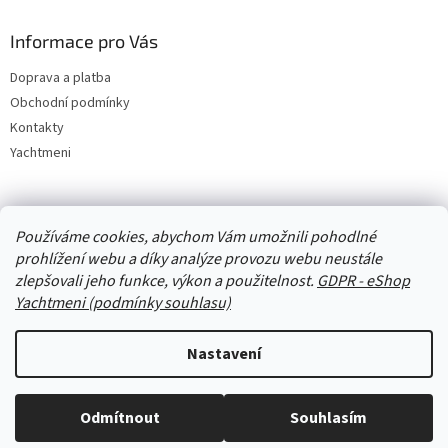
Informace pro Vás
Doprava a platba
Obchodní podmínky
Kontakty
Yachtmeni
Zboží.cz
Heureka.cz
Yachtmeni
ComGate Payments, a.s.
Používáme cookies, abychom Vám umožnili pohodlné
prohlížení webu a díky analýze provozu webu neustále
zlepšovali jeho funkce, výkon a použitelnost.
GDPR - eShop
Yachtmeni (podmínky souhlasu)
Nastavení
Vytvořil Shoptet
Odmítnout
Souhlasím
Copyright 2026
eShop Yachtmeni
. Všechna práva vyhrazena.