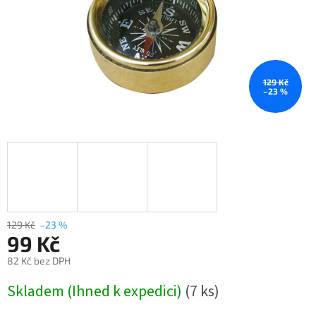
129 Kč
–23 %
129 Kč
–23 %
99 Kč
82 Kč bez DPH
Měrná
Skladem (Ihned k expedici)
(7 ks)
cena: