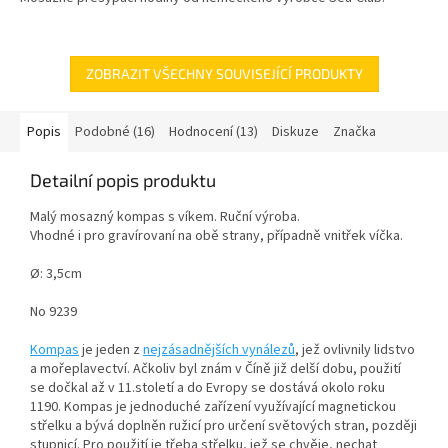
ZOBRAZIT VŠECHNY SOUVISEJÍCÍ PRODUKTY
Popis
Podobné (16)
Hodnocení (13)
Diskuze
Značka
Detailní popis produktu
Malý mosazný kompas s víkem. Ruční výroba.
Vhodné i pro gravírovaní na obě strany, případně vnitřek víčka.
Ø: 3,5cm
No 9239
Kompas
je jeden z
nejzásadnějších vynálezů
, jež ovlivnily lidstvo
a mořeplavectví. Ačkoliv byl znám v Číně již delší dobu, použití
se dočkal až v 11.století a do Evropy se dostává okolo roku
1190. Kompas je jednoduché zařízení využívající magnetickou
střelku a bývá doplněn ružicí pro určení světových stran, později
stupnicí. Pro použití je třeba střelku, jež se chvěje, nechat