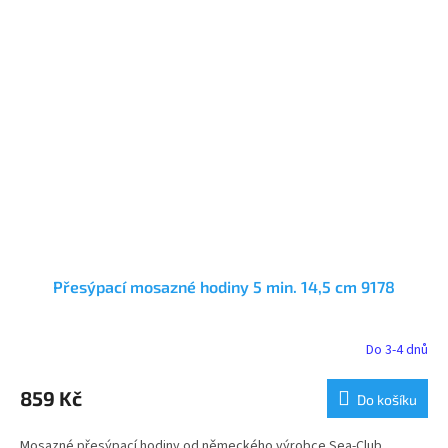
Přesýpací mosazné hodiny 5 min. 14,5 cm 9178
Do 3-4 dnů
859 Kč
Do košíku
Mosazné přesýpací hodiny od německého výrobce Sea-Club.