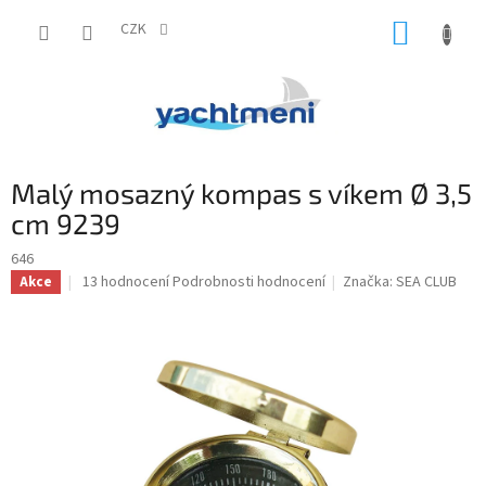
Přejít
NÁKUP
na
CZK
obsah
KOŠÍK
Malý mosazný kompas s víkem Ø 3,5
cm 9239
646
Průměrné
13 hodnocení
Podrobnosti hodnocení
Značka:
SEA CLUB
Akce
hodnocení
produktu
je
4,7
z
5
hvězdiček.