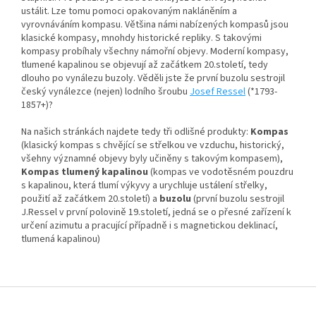
ustálit. Lze tomu pomoci opakovaným nakláněním a
vyrovnáváním kompasu. Většina námi nabízených kompasů jsou
klasické kompasy, mnohdy historické repliky. S takovými
kompasy probíhaly všechny námořní objevy. Moderní kompasy,
tlumené kapalinou se objevují až začátkem 20.století, tedy
dlouho po vynálezu buzoly. Věděli jste že první buzolu sestrojil
český vynálezce (nejen) lodního šroubu
Josef Ressel
(*1793-
1857+)?
Na našich stránkách najdete tedy tři odlišné produkty:
Kompas
(klasický kompas s chvějící se střelkou ve vzduchu, historický,
všehny významné objevy byly učiněny s takovým kompasem),
Kompas tlumený kapalinou
(kompas ve vodotěsném pouzdru
s kapalinou, která tlumí výkyvy a urychluje ustálení střelky,
použití až začátkem 20.století) a
buzolu
(první buzolu sestrojil
J.Ressel v první polovině 19.století, jedná se o přesné zařízení k
určení azimutu a pracující případně i s magnetickou deklinací,
tlumená kapalinou)
Z
á