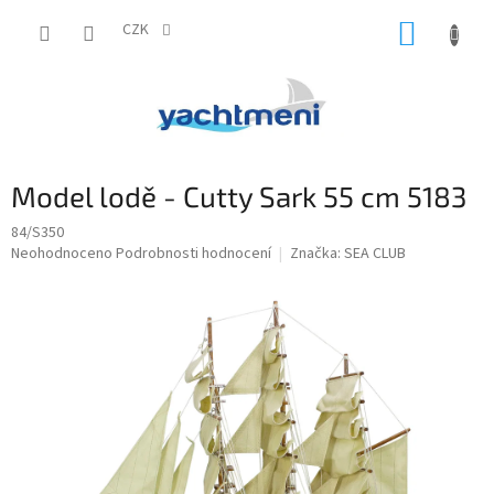
Přejít
NÁKUP
na
CZK
obsah
KOŠÍK
Model lodě - Cutty Sark 55 cm 5183
84/S350
Průměrné
Neohodnoceno
Podrobnosti hodnocení
Značka:
SEA CLUB
hodnocení
produktu
je
0,0
z
5
hvězdiček.