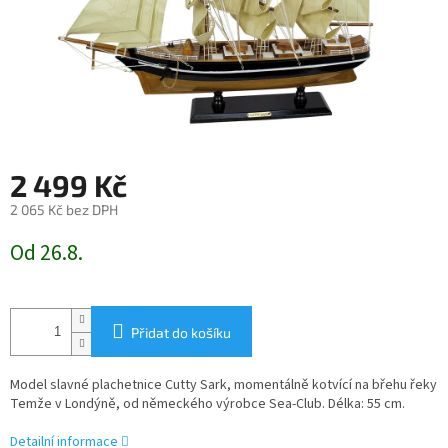
2 499 Kč
2 065 Kč bez DPH
Měrná
Od 26.8.
cena:
Přidat do košíku
Model slavné plachetnice Cutty Sark, momentálně kotvící na břehu řeky
Temže v Londýně,
od německého výrobce Sea-Club
. Délka: 55 cm.
Detailní informace