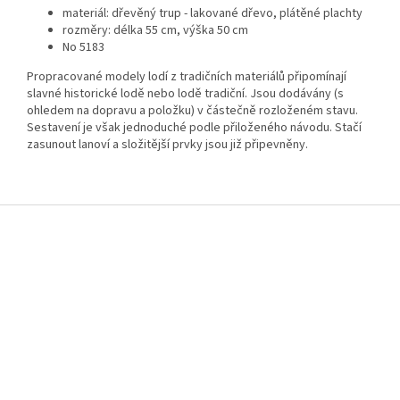
materiál: dřevěný trup - lakované dřevo, plátěné plachty
rozměry: délka 55 cm, výška 50 cm
No 5183
Propracované modely lodí z tradičních materiálů připomínají
slavné historické lodě nebo lodě tradiční. Jsou dodávány (s
ohledem na dopravu a položku) v částečně rozloženém stavu.
Sestavení je však jednoduché podle přiloženého návodu. Stačí
zasunout lanoví a složitější prvky jsou již připevněny.
Z
á
p
a
t
í