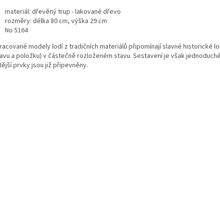
materiál: dřevěný trup - lakované dřevo
rozměry: délka 80 cm, výška 29 cm
No 5164
racované modely lodí z tradičních materiálů připomínají slavné historické 
avu a položku) v částečně rozloženém stavu. Sestavení je však jednoduché 
tější prvky jsou již připevněny.