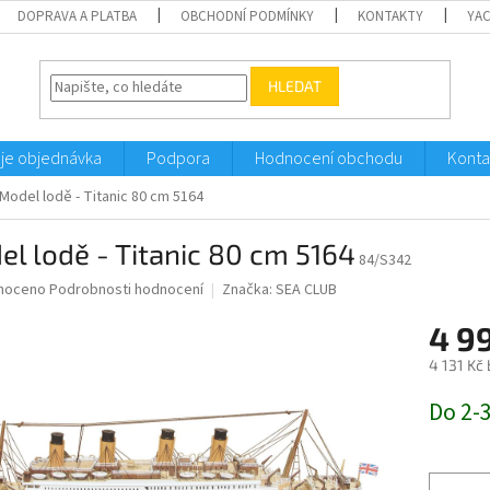
DOPRAVA A PLATBA
OBCHODNÍ PODMÍNKY
KONTAKTY
YA
HLEDAT
je objednávka
Podpora
Hodnocení obchodu
Konta
Model lodě - Titanic 80 cm 5164
l lodě - Titanic 80 cm 5164
84/S342
né
noceno
Podrobnosti hodnocení
Značka:
SEA CLUB
ní
4 9
u
4 131 Kč
Měrná
Do 2-
cena:
ek.