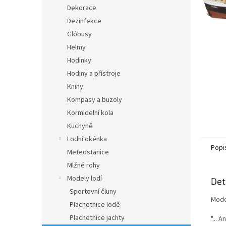
n
Dekorace
e
Dezinfekce
l
Glóbusy
Helmy
Hodinky
Hodiny a přístroje
Knihy
Kompasy a buzoly
Kormidelní kola
Kuchyně
Lodní okénka
Popi
Meteostanice
Mlžné rohy
Modely lodí
Det
Sportovní čluny
Mode
Plachetnice lodě
Plachetnice jachty
"...
An