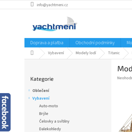
Přejít
info@yachtmeni.cz
na
obsah
Doprava a platba
Obchodní podmínky
Mo
Domů
Vybavení
Modely lodí
Titanic
P
Mode
o
Přeskočit
s
Průměr
Neohod
Kategorie
kategorie
t
hodnoce
r
produkt
Oblečení
a
je
Vybavení
0,0
n
z
Auto-moto
n
5
í
Brýle
hvězdič
p
Čelovky a svítilny
a
Dalekohledy