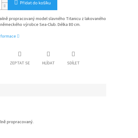
Přidat do košíku
ailně propracovaný model slavného Titanicu z lakovaného
 německého výrobce Sea-Club. Délka 80 cm.
informace
ZEPTAT SE
HLÍDAT
SDÍLET
ilně propracovaný.