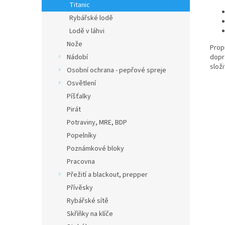
Titanic
Rybářské lodě
Lodě v láhvi
Nože
Prop
Nádobí
dopr
složi
Osobní ochrana - pepřové spreje
Osvětlení
Píšťalky
Pirát
Potraviny, MRE, BDP
Popelníky
Poznámkové bloky
Pracovna
Přežití a blackout, prepper
Přívěsky
Rybářské sítě
Skříňky na klíče