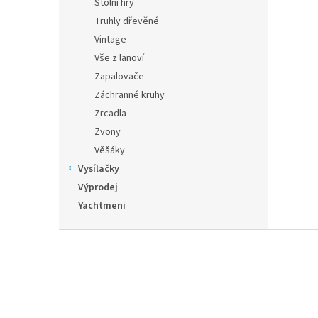
Stolní hry
Truhly dřevěné
Vintage
Vše z lanoví
Zapalovače
Záchranné kruhy
Zrcadla
Zvony
Věšáky
Vysílačky
Výprodej
Yachtmeni
Z
á
p
a
t
í