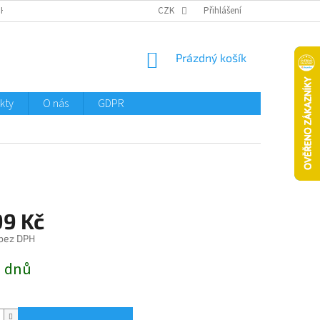
CHTMENI
CZK
Přihlášení
NÁKUPNÍ
Prázdný košík
KOŠÍK
kty
O nás
GDPR
99 Kč
 bez DPH
3 dnů