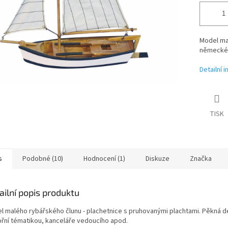
Model ma
německéh
Detailní 
TISK
s
Podobné (10)
Hodnocení (1)
Diskuze
Značka
ailní popis produktu
l malého rybářského člunu - plachetnice s pruhovanými plachtami. Pěkná 
řní tématikou, kanceláře vedoucího apod.