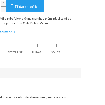
Přidat do košíku
lého rybářského člunu s pruhovanými plachtami
od
o výrobce Sea-Club
. Délka: 25 cm.
informace
ZEPTAT SE
HLÍDAT
SDÍLET
dekorace například do showroomu, restaurace s