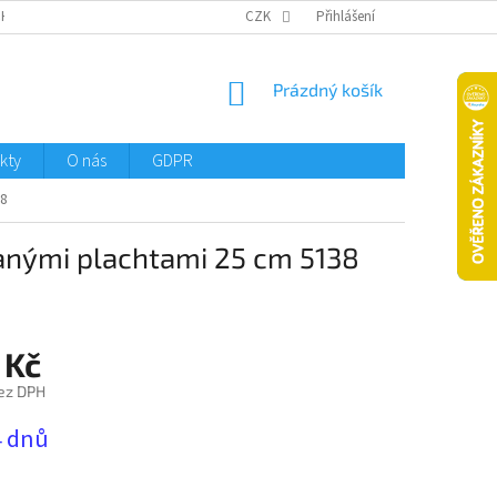
CHTMENI
CZK
Přihlášení
NÁKUPNÍ
Prázdný košík
KOŠÍK
kty
O nás
GDPR
38
anými plachtami 25 cm 5138
 Kč
ez DPH
4 dnů