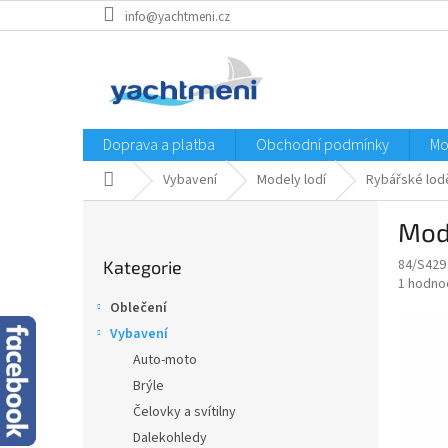
Přejít
info@yachtmeni.cz
na
obsah
Doprava a platba
Obchodní podmínky
Mo
Domů
Vybavení
Modely lodí
Rybářské lod
P
Mod
o
Přeskočit
s
84/S429
Kategorie
kategorie
t
Průměr
1 hodno
r
hodnoce
Oblečení
a
produkt
Vybavení
je
n
5,0
Auto-moto
n
z
í
Brýle
5
p
Čelovky a svítilny
hvězdič
a
Dalekohledy