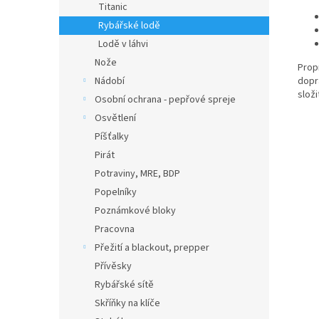
Titanic
Rybářské lodě
Lodě v láhvi
Nože
Prop
Nádobí
dopr
složi
Osobní ochrana - pepřové spreje
Osvětlení
Píšťalky
Pirát
Potraviny, MRE, BDP
Popelníky
Poznámkové bloky
Pracovna
Přežití a blackout, prepper
Přívěsky
Rybářské sítě
Skříňky na klíče