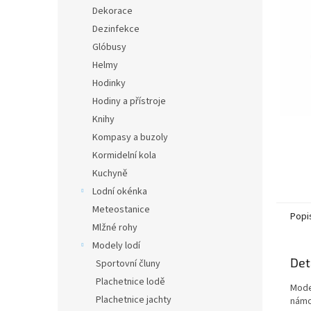
n
Dekorace
e
Dezinfekce
l
Glóbusy
Helmy
Hodinky
Hodiny a přístroje
Knihy
Kompasy a buzoly
Kormidelní kola
Kuchyně
Lodní okénka
Meteostanice
Popi
Mlžné rohy
Modely lodí
Det
Sportovní čluny
Plachetnice lodě
Mode
Plachetnice jachty
námo