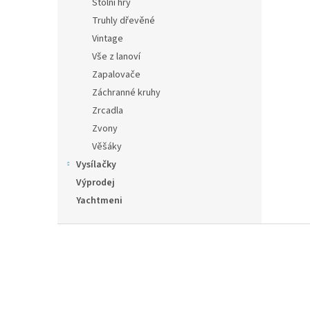
Stolní hry
Truhly dřevěné
Vintage
Vše z lanoví
Zapalovače
Záchranné kruhy
Zrcadla
Zvony
Věšáky
Vysílačky
Výprodej
Yachtmeni
Z
á
p
a
t
í