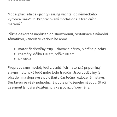
Model plachetnice - jachty (sailing yachts)
od německého
výrobce Sea-Club
. Propracovaný model lodě z tradičních
materiálů.
Pěkná dekorace například do showroomu, restaurace s námořní
tématikou, kanceláře vedoucího apod.
materiál: dřevěný trup - lakované dřevo,
plátěné plachty
rozměry: délka 120 cm, výška 86 cm
No 5050
Propracované modely lodí z tradičních materiálů připomínají
slavné historické lodě nebo lodě tradiční. Jsou dodávány (s
ohledem na dopravu a položku) v částečně rozloženém stavu.
Sestavení je však jednoduché podle přiloženého návodu. Stačí
zasunout lanoví a složitější prvky jsou již připevněny.
Z
á