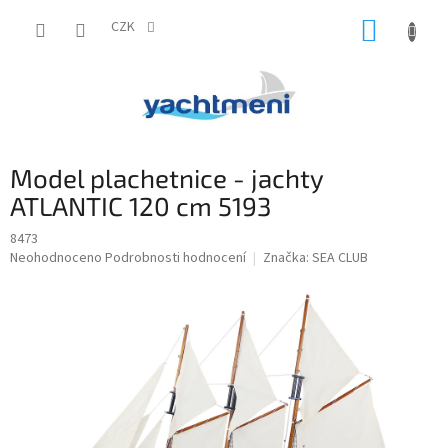
Přejít
NÁKUP
na
CZK
obsah
KOŠÍK
Model plachetnice - jachty
ATLANTIC 120 cm 5193
8473
Průměrné
Neohodnoceno
Podrobnosti hodnocení
Značka:
SEA CLUB
hodnocení
produktu
je
0,0
z
5
hvězdiček.