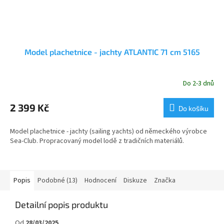
Model plachetnice - jachty ATLANTIC 71 cm 5165
Do 2-3 dnů
2 399 Kč
Do košíku
Model plachetnice - jachty (sailing yachts) od německého výrobce
Sea-Club. Propracovaný model lodě z tradičních materiálů.
Popis
Podobné (13)
Hodnocení
Diskuze
Značka
Detailní popis produktu
Od
28/03/2025