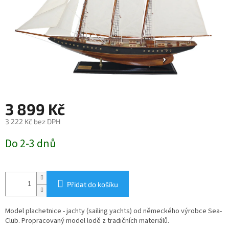
3 899 Kč
3 222 Kč bez DPH
Měrná
Do 2-3 dnů
cena:
Přidat do košíku
Model plachetnice - jachty (sailing yachts)
od německého výrobce Sea-
Club
. Propracovaný model lodě z tradičních materiálů.