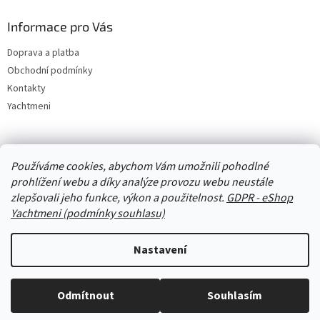
Informace pro Vás
Doprava a platba
Obchodní podmínky
Kontakty
Yachtmeni
Zboží.cz
Heureka.cz
Yachtmeni
ComGate Payments, a.s.
Používáme cookies, abychom Vám umožnili pohodlné
prohlížení webu a díky analýze provozu webu neustále
zlepšovali jeho funkce, výkon a použitelnost.
GDPR - eShop
Yachtmeni (podmínky souhlasu)
Nastavení
Vytvořil Shoptet
Odmítnout
Souhlasím
Copyright 2026
eShop Yachtmeni
. Všechna práva vyhrazena.