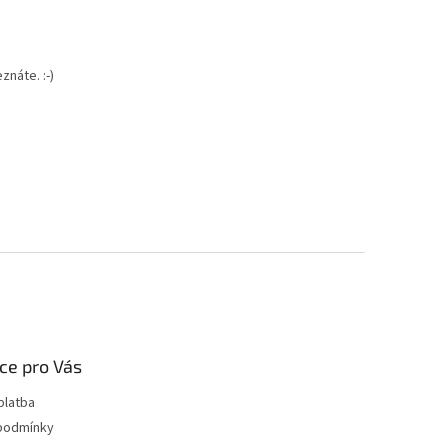
znáte. :-)
ce pro Vás
platba
podmínky