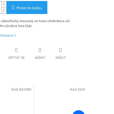
Přidat do košíku
 námořnický mosazný ve tvaru chobotnice
od
o výrobce Sea-Club.
informace
ZEPTAT SE
HLÍDAT
SDÍLET
Kód:
84/S665
Kód:
8310