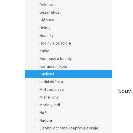
n
Dekorace
e
Dezinfekce
l
Glóbusy
Helmy
Hodinky
Hodiny a přístroje
Knihy
Kompasy a buzoly
Kormidelní kola
Kuchyně
Lodní okénka
Meteostanice
Souvi
Mlžné rohy
Modely lodí
Nože
Nádobí
Osobní ochrana - pepřové spreje