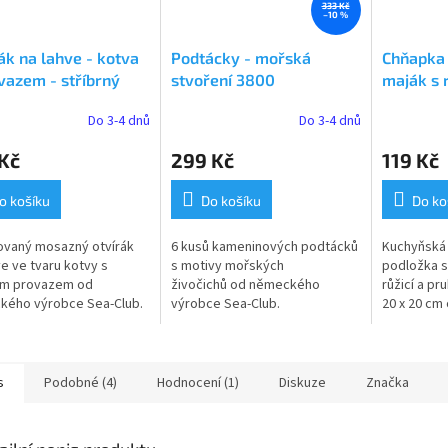
333 Kč
–10 %
ák na lahve - kotva
Podtácky - mořská
Chňapka 
vazem - stříbrný
stvoření 3800
maják s 
N
Do 3-4 dnů
Do 3-4 dnů
Průměrné
hodnocení
Kč
299 Kč
119 Kč
produktu
je
5,0
o košíku
Do košíku
Do ko
z
5
ovaný mosazný otvírák
6 kusů kameninových podtácků
Kuchyňská 
hvězdiček.
ve ve tvaru kotvy s
s motivy mořských
podložka s
m provazem od
živočichů od německého
růžicí a pr
kého výrobce Sea-Club.
výrobce Sea-Club.
20 x 20 c
výrobce S
s
Podobné (4)
Hodnocení (1)
Diskuze
Značka