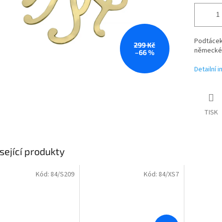
Podtácek
299 Kč
německéh
–66 %
Detailní 
TISK
sející produkty
Kód:
84/S209
Kód:
84/XS7