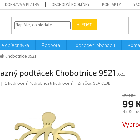
DOPRAVA A PLATBA
OBCHODNÍ PODMÍNKY
KONTAKTY
YA
HLEDAT
je objednávka
Podpora
Hodnocení obchodu
Konta
ek Chobotnice 9521
azný podtácek Chobotnice 9521
9521
Průměrné
1 hodnocení
Podrobnosti hodnocení
Značka:
SEA CLUB
hodnocení
produktu
299 Kč
–
je
99 
5,0
82 Kč be
z
5
Měrná
Vypro
hvězdiček.
cena: