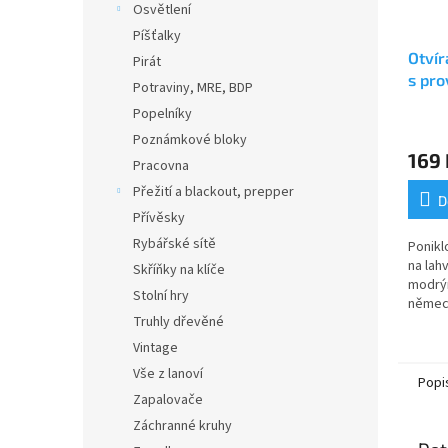
Osvětlení
Píšťalky
Otvír
Pirát
s pro
Potraviny, MRE, BDP
1517
Popelníky
Poznámkové bloky
169 
Pracovna
Přežití a blackout, prepper
D
Přívěsky
Rybářské sítě
Ponikl
na lah
Skříňky na klíče
modrý
Stolní hry
němec
Truhly dřevěné
Vintage
Vše z lanoví
Popi
Zapalovače
Záchranné kruhy