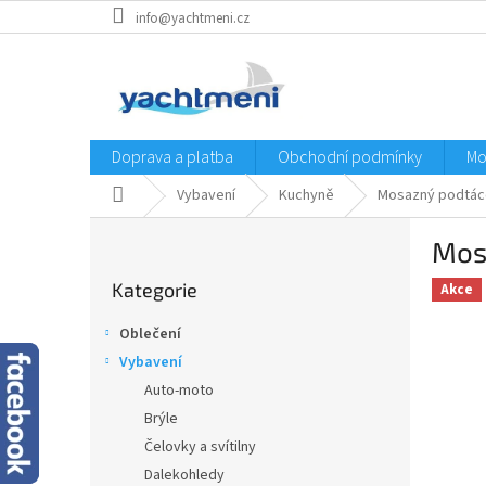
Přejít
info@yachtmeni.cz
na
obsah
Doprava a platba
Obchodní podmínky
Mo
Domů
Vybavení
Kuchyně
Mosazný podtác
P
Mos
o
Přeskočit
s
Kategorie
kategorie
Akce
t
r
Oblečení
a
Vybavení
n
Auto-moto
n
í
Brýle
p
Čelovky a svítilny
a
Dalekohledy