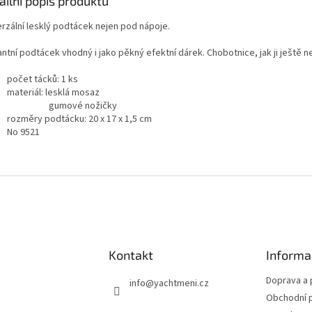
ailní popis produktu
erzální lesklý podtácek nejen pod nápoje.
ntní podtácek vhodný i jako pěkný efektní dárek. Chobotnice, jak ji ještě ne
počet tácků: 1 ks
materiál: lesklá mosaz
gumové nožičky
rozměry podtácku:
20 x 17 x 1,5 cm
No 9521
Kontakt
Informa
Doprava a 
info
@
yachtmeni.cz
Obchodní 