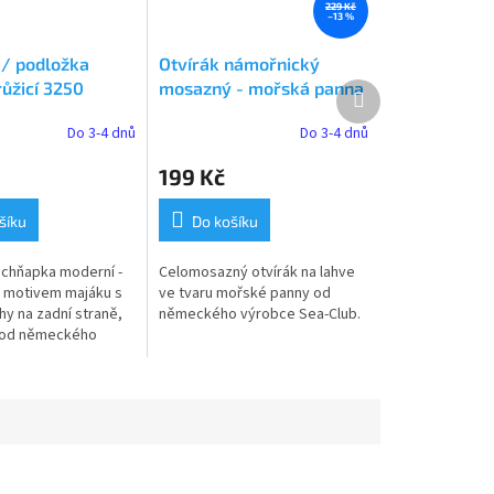
229 Kč
–13 %
/ podložka
Otvírák námořnický
růžicí 3250
mosazný - mořská panna
Další
produkt
9539
Do 3-4 dnů
Do 3-4 dnů
199 Kč
šíku
Do košíku
chňapka moderní -
Celomosazný otvírák na lahve
 motivem majáku s
ve tvaru mořské panny od
uhy na zadní straně,
německého výrobce Sea-Club.
m od německého
ea-Club.