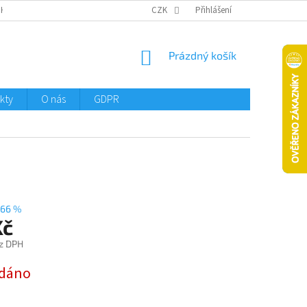
CHTMENI
CZK
Přihlášení
NÁKUPNÍ
Prázdný košík
KOŠÍK
kty
O nás
GDPR
66 %
Kč
z DPH
dáno