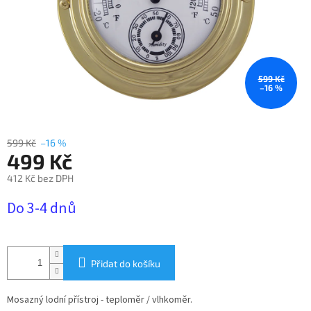
599 Kč
–16 %
599 Kč
–16 %
499 Kč
412 Kč bez DPH
Měrná
Do 3-4 dnů
cena:
Přidat do košíku
Mosazný lodní přístroj - teploměr / vlhkoměr.