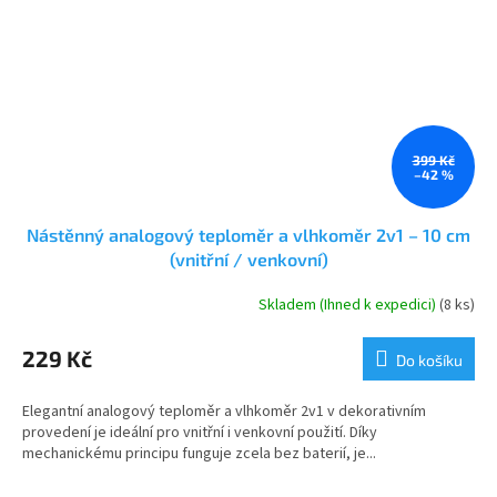
399 Kč
–42 %
Nástěnný analogový teploměr a vlhkoměr 2v1 – 10 cm
(vnitřní / venkovní)
Skladem (Ihned k expedici)
(8 ks)
229 Kč
Do košíku
Elegantní analogový teploměr a vlhkoměr 2v1 v dekorativním
provedení je ideální pro vnitřní i venkovní použití. Díky
mechanickému principu funguje zcela bez baterií, je...