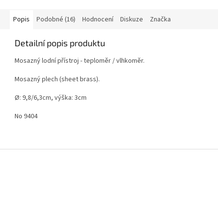
Popis
Podobné (16)
Hodnocení
Diskuze
Značka
Detailní popis produktu
Mosazný lodní přístroj - teploměr / vlhkoměr.
Mosazný plech (sheet brass).
Ø: 9,8/6,3cm, výška: 3cm
No 9404
Z
á
p
a
t
í