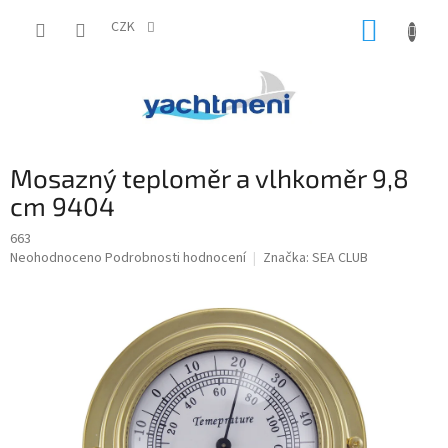
Přejít
NÁKUP
na
CZK
obsah
KOŠÍK
Mosazný teploměr a vlhkoměr 9,8
cm 9404
663
Průměrné
Neohodnoceno
Podrobnosti hodnocení
Značka:
SEA CLUB
hodnocení
produktu
je
0,0
z
5
hvězdiček.