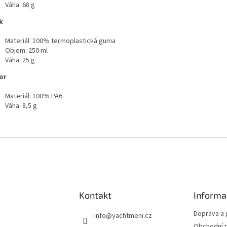
Váha: 68 g
k
Materiál: 100% termoplastická guma
Objem: 250 ml
Váha: 25 g
or
Materiál: 100% PA6
Váha: 8,5 g
Kontakt
Informa
Doprava a 
info
@
yachtmeni.cz
Obchodní 