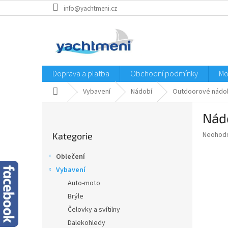
Přejít
info@yachtmeni.cz
na
obsah
Doprava a platba
Obchodní podmínky
Mo
Domů
Vybavení
Nádobí
Outdoorové nádo
P
Nád
o
Přeskočit
s
Průměr
Neohod
Kategorie
kategorie
t
hodnoce
r
produkt
Oblečení
a
je
Vybavení
0,0
n
z
Auto-moto
n
5
í
Brýle
hvězdič
p
Čelovky a svítilny
a
Dalekohledy