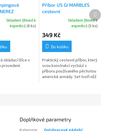
mpingová
Příbor US GI MARBLES
 NEREZ
cestovní
Další
produkt
Skladem (Ihned k
Skladem (Ihned k
Průměrné
expedici)
(8 ks)
expedici)
(5 ks)
hodnocení
349 Kč
produktu
je
5,0
šíku
Do košíku
z
5
 skládací lžíce v
Praktický cestovní příbor, který
hvězdiček.
 provedení.
svou konstrukcí vychází z
příboru používaného pěchotou
americké armády. Set tvoří nůž
s hladkým ostřím a vidlička
kombinovaná s otvírákem na...
Doplňkové parametry
Kategorie
:
Outdoorové nádobí