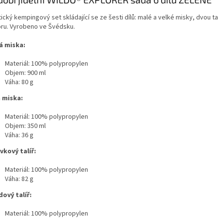
ický kempingový set skládající se ze šesti dílů: malé a velké misky, dvou tal
oru. Vyrobeno ve Švédsku.
á miska:
Materiál: 100% polypropylen
Objem: 900 ml
Váha: 80 g
 miska:
Materiál: 100% polypropylen
Objem: 350 ml
Váha: 36 g
vkový talíř:
Materiál: 100% polypropylen
Váha: 82 g
ový talíř:
Materiál: 100% polypropylen