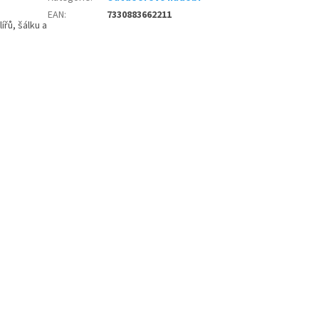
EAN
:
7330883662211
ířů, šálku a