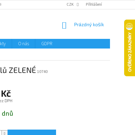
CHTMENI
CZK
Přihlášení
NÁKUPNÍ
Prázdný košík
KOŠÍK
kty
O nás
GDPR
ílů ZELENÉ
10740
 Kč
ez DPH
3 dnů