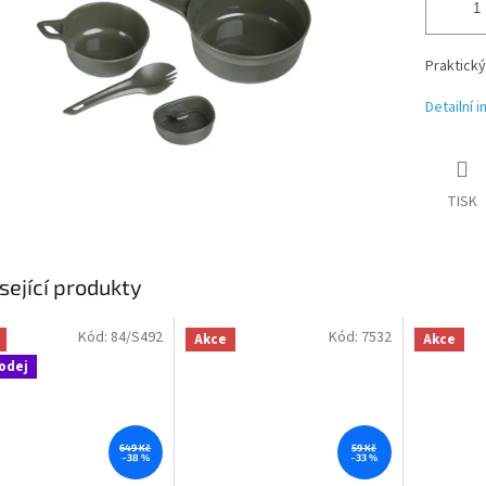
Praktick
Detailní 
TISK
sející produkty
Kód:
84/S492
Kód:
7532
Akce
Akce
odej
649 Kč
59 Kč
–38 %
–33 %