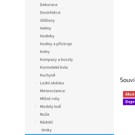
n
Dekorace
e
Dezinfekce
l
Glóbusy
Helmy
Hodinky
Hodiny a přístroje
Knihy
Kompasy a buzoly
Kormidelní kola
Kuchyně
Souvi
Lodní okénka
Meteostanice
Akce
Mlžné rohy
Dopr
Modely lodí
Nože
Nádobí
Hrnky