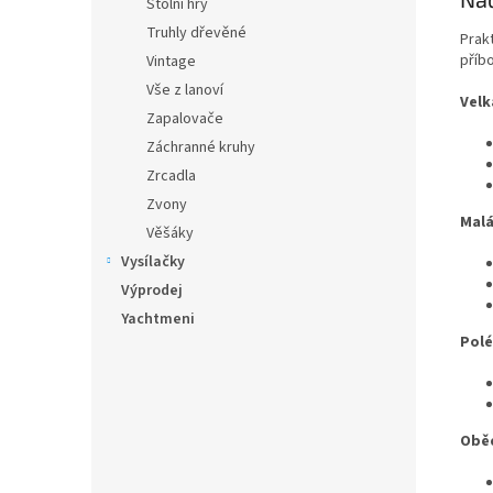
Stolní hry
Truhly dřevěné
Prakt
příb
Vintage
Vše z lanoví
Velk
Zapalovače
Záchranné kruhy
Zrcadla
Zvony
Malá
Věšáky
Vysílačky
Výprodej
Yachtmeni
Polé
Oběd