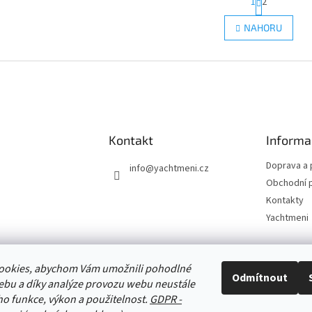
1
2
t
r
O
NAHORU
á
v
n
l
k
á
o
d
v
a
á
c
n
í
í
p
r
Kontakt
Informa
v
k
Doprava a 
info
@
yachtmeni.cz
y
Obchodní 
v
Kontakty
ý
Yachtmeni
p
i
s
u
ookies, abychom Vám umožnili pohodlné
Zboží.cz
Heureka.cz
Yachtmeni
ComGate Payments, a.s.
Odmítnout
ebu a díky analýze provozu webu neustále
eho funkce, výkon a použitelnost.
GDPR -