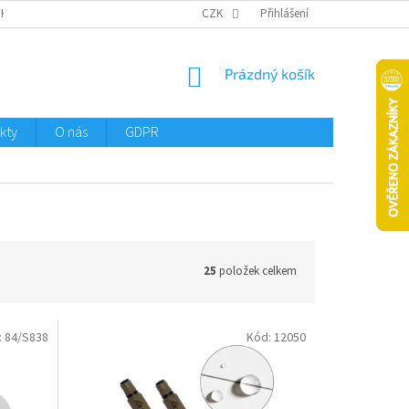
CHTMENI
CZK
Přihlášení
NÁKUPNÍ
Prázdný košík
KOŠÍK
kty
O nás
GDPR
25
položek celkem
:
84/S838
Kód:
12050