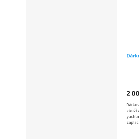
Dárk
2 0
Dárkov
zboží 
yachtm
zaplac