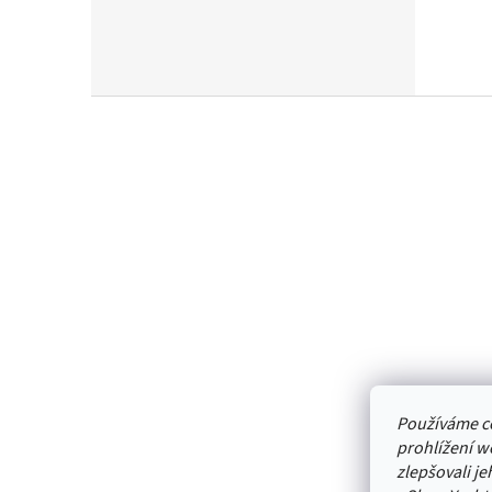
Z
á
p
a
t
í
Používáme c
prohlížení w
zlepšovali j