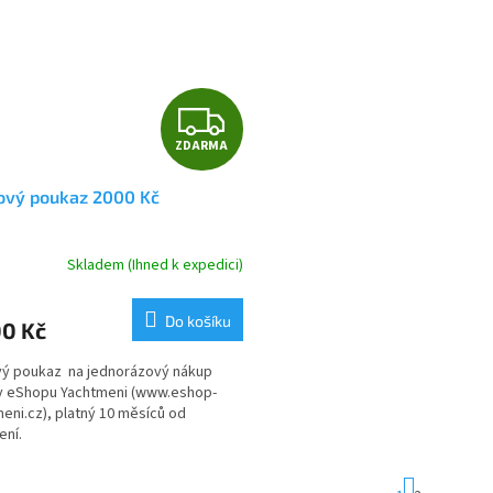
Z
ZDARMA
D
ový poukaz 2000 Kč
A
R
Skladem (Ihned k expedici)
M
Do košíku
00 Kč
A
ý poukaz na jednorázový nákup
v eShopu Yachtmeni (www.eshop-
eni.cz), platný 10 měsíců od
ení.
S