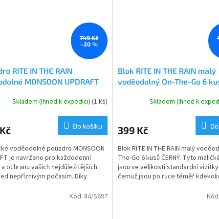
749 Kč
–20 %
ro RITE IN THE RAIN
Blok RITE IN THE RAIN malý
odolné MONSOON UPDRAFT
voděodolný On-The-Go 6 ku
ápisník s tužkou
ČERNÝ
Skladem (Ihned k expedici)
(1 ks)
Skladem (Ihned k exped
Do košíku
Do
 Kč
399 Kč
ické voděodolné pouzdro MONSOON
Blok RITE IN THE RAIN malý voděod
T je navrženo pro každodenní
The-Go 6 kusů ČERNÝ. Tyto maličk
 a ochranu vašich nejdůležitějších
jsou ve velikosti standardní vizitky
řed nepříznivým počasím. Díky
čemuž jsou po ruce téměř kdekoli
ktním rozměrům pojme...
Vhpodný do...
Kód:
84/S697
Kód