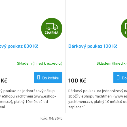
Z
ZDARMA
Z
D
ový poukaz 600 Kč
Dárkový poukaz 100 Kč
A
R
Skladem (Ihned k expedici)
Skladem (Ihned k 
M
Do košíku
Do
 Kč
100 Kč
A
ý poukaz na jednorázový nákup
Dárkový poukaz na jednorázový n
v eShopu Yachtmeni (www.eshop-
zboží v eShopu Yachtmeni (www.e
eni.cz), platný 10 měsíců od
yachtmeni.cz), platný 10 měsíců o
ení.
zaplacení.
Kód:
84/S645