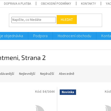
DOPRAVA A PLATBA
OBCHODNÍ PODMÍNKY
KONTAKTY
YA
HLEDAT
je objednávka
Podpora
Hodnocení obchodu
Konta
htmeni
, Strana 2
dávanější
Nejlevnější
Nejdražší
Abecedně
Kód:
84/S644
Kód
Novinka