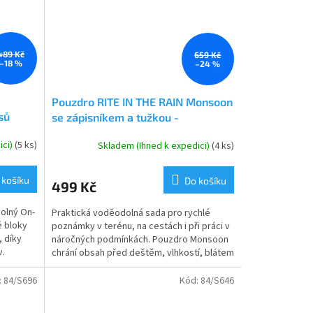
489 Kč
659 Kč
–18 %
–24 %
Pouzdro RITE IN THE RAIN Monsoon
sů
se zápisníkem a tužkou -
voděodolné
ici)
(5 ks)
Skladem (Ihned k expedici)
(4 ks)
 košíku
Do košíku
499 Kč
olný On-
Praktická voděodolná sada pro rychlé
é bloky
poznámky v terénu, na cestách i při práci v
, díky
náročných podmínkách. Pouzdro Monsoon
v.
chrání obsah před deštěm, vlhkostí, blátem
i nepříznivým...
:
84/S696
Kód:
84/S646