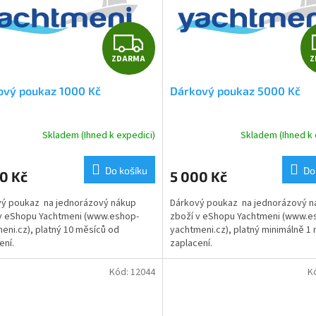
Z
ZDARMA
Z
D
ový poukaz 1000 Kč
Dárkový poukaz 5000 Kč
A
R
Skladem (Ihned k expedici)
Skladem (Ihned k 
M
Do košíku
Do
0 Kč
5 000 Kč
A
ý poukaz na jednorázový nákup
Dárkový poukaz na jednorázový n
v eShopu Yachtmeni (www.eshop-
zboží v eShopu Yachtmeni (www.e
eni.cz), platný 10 měsíců od
yachtmeni.cz), platný minimálně 1 
ení.
zaplacení.
Kód:
12044
K