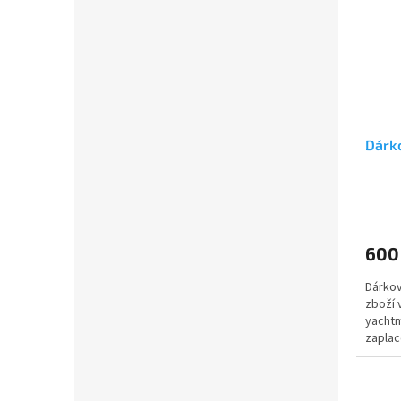
Dárk
600
Dárkov
zboží 
yachtm
zaplac