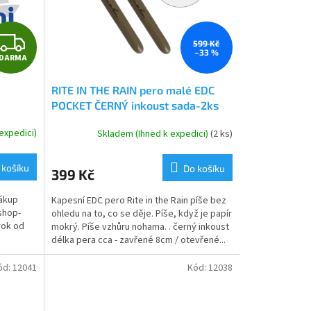
Z
599 Kč
–33 %
DARMA
D
RITE IN THE RAIN pero malé EDC
A
POCKET ČERNÝ inkoust sada-2ks
DARK EARTH
R
expedici)
Skladem (Ihned k expedici)
(2 ks)
M
 košíku
Do košíku
399 Kč
A
ákup
Kapesní EDC pero Rite in the Rain píše bez
shop-
ohledu na to, co se děje. Píše, když je papír
rok od
mokrý. Píše vzhůru nohama. . černý inkoust
délka pera cca - zavřené 8cm / otevřené...
ód:
12041
Kód:
12038