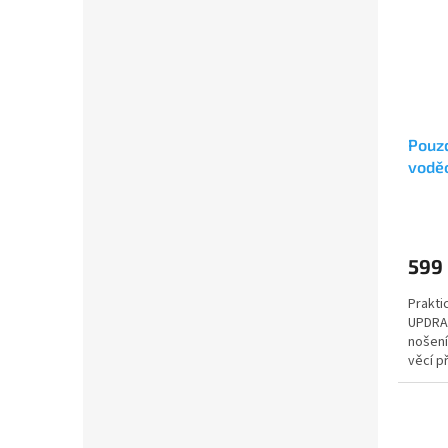
Pouzd
vodě
pro z
599
Prakt
UPDRAF
nošení
věcí p
kompa