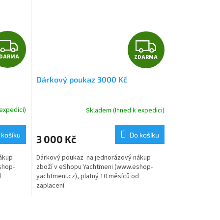
Z
Z
DARMA
ZDARMA
D
D
Dárkový poukaz 3000 Kč
A
A
R
R
expedici)
Skladem (Ihned k expedici)
M
M
 košíku
Do košíku
3 000 Kč
A
A
ákup
Dárkový poukaz na jednorázový nákup
shop-
zboží v eShopu Yachtmeni (www.eshop-
d
yachtmeni.cz), platný 10 měsíců od
zaplacení.