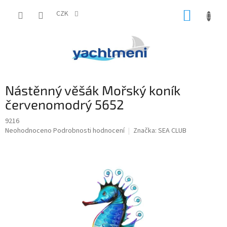
Přejít
NÁKUP
na
CZK
obsah
KOŠÍK
Nástěnný věšák Mořský koník
červenomodrý 5652
9216
Průměrné
Neohodnoceno
Podrobnosti hodnocení
Značka:
SEA CLUB
hodnocení
produktu
je
0,0
z
5
hvězdiček.