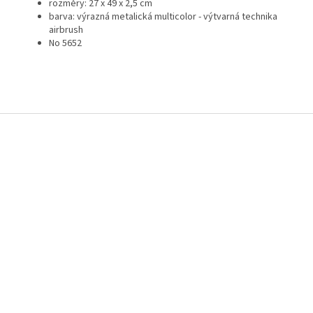
rozměry: 27 x 49 x 2,5 cm
barva:
výrazná metalická multicolor
- výtvarná technika
airbrush
No 5652
Z
á
p
a
t
í