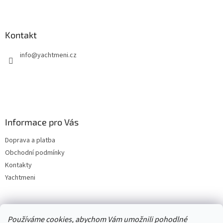
Kontakt
info
@
yachtmeni.cz
Informace pro Vás
Doprava a platba
Obchodní podmínky
Kontakty
Yachtmeni
Zboží.cz
Heureka.cz
Yachtmeni
ComGate Payments, a.s.
Používáme cookies, abychom Vám umožnili pohodlné