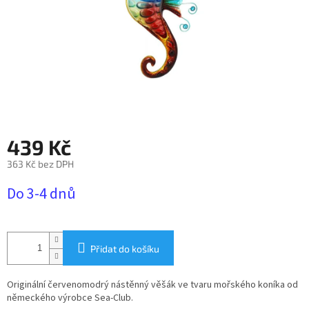
439 Kč
363 Kč bez DPH
Měrná
Do 3-4 dnů
cena:
Přidat do košíku
Originální červenomodrý nástěnný věšák ve tvaru mořského koníka
od
německého výrobce Sea-Club.