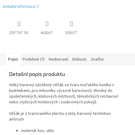
Detailní informace
ZEPTAT SE
HLÍDAT
SDÍLET
Popis
Podobné (7)
Hodnocení
Diskuze
Značka
Detailní popis produktu
Velký barevný nástěnný věšák ve tvaru mořského koníka s
kudrlinkami, pro milovníky výrazné barevnosti. Vhodný do
společenských, klubových místností, tématických restaurací
nebo stylových hotelových i soukromých pokojů.
Věšák je z tvarovaného plechu a skla, barvený technikou
airbrush.
materiál: kov, sklo