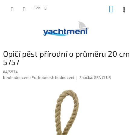
Přejít
NÁKUP
na
CZK
obsah
KOŠÍK
Opičí pěst přírodní o průměru 20 cm
5757
84/S574
Průměrné
Neohodnoceno
Podrobnosti hodnocení
Značka:
SEA CLUB
hodnocení
produktu
je
0,0
z
5
hvězdiček.