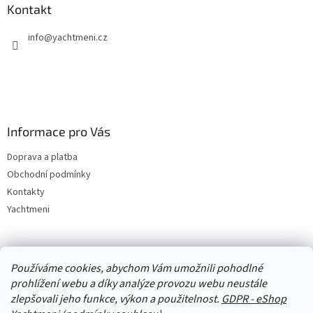
Kontakt
info
@
yachtmeni.cz
Informace pro Vás
Doprava a platba
Obchodní podmínky
Kontakty
Yachtmeni
Zboží.cz
Heureka.cz
Yachtmeni
ComGate Payments, a.s.
Používáme cookies, abychom Vám umožnili pohodlné
prohlížení webu a díky analýze provozu webu neustále
zlepšovali jeho funkce, výkon a použitelnost.
GDPR - eShop