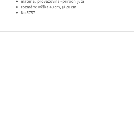
materiál: provazovina - přírodní juta
rozměry: výška 40 cm, Ø 20 cm
No 5757
Z
á
p
a
t
í