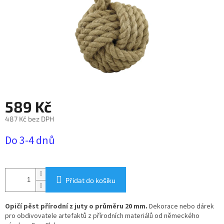
589 Kč
487 Kč bez DPH
Měrná
Do 3-4 dnů
cena:
Přidat do košíku
Opičí pěst přírodní z juty o průměru 20 mm.
Dekorace nebo dárek
pro obdivovatele artefaktů z přírodních materiálů od německého