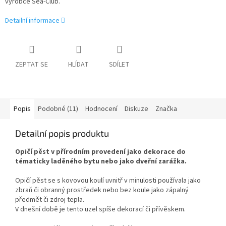
výrobce Sea-Club.
Detailní informace
ZEPTAT SE
HLÍDAT
SDÍLET
Popis
Podobné (11)
Hodnocení
Diskuze
Značka
Detailní popis produktu
Opičí pěst v přírodním provedení jako dekorace do
tématicky laděného bytu nebo jako dveřní zarážka.
Opičí pěst se s kovovou koulí uvnitř v minulosti používala jako
zbraň či obranný prostředek nebo bez koule jako zápalný
předmět či zdroj tepla.
V dnešní době je tento uzel spíše dekorací či přívěskem.