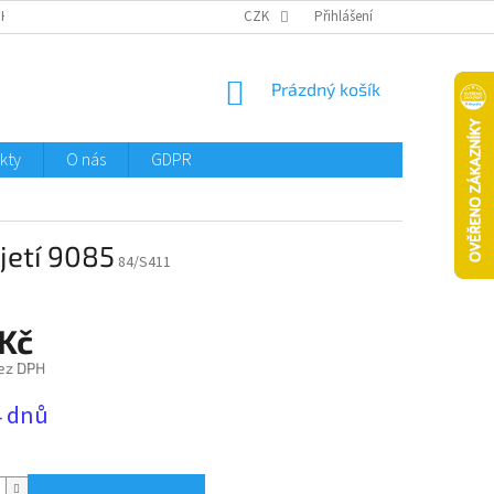
CHTMENI
CZK
Přihlášení
NÁKUPNÍ
Prázdný košík
KOŠÍK
kty
O nás
GDPR
jetí 9085
84/S411
 Kč
ez DPH
4 dnů