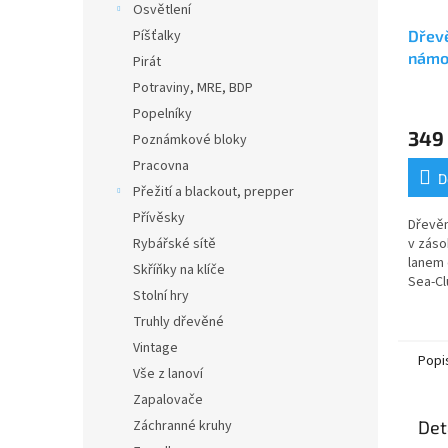
Osvětlení
Píšťalky
Dřev
námo
Pirát
Potraviny, MRE, BDP
Popelníky
349
Poznámkové bloky
Pracovna
D
Přežití a blackout, prepper
Přívěsky
Dřevě
Rybářské sítě
v záso
lanem
Skříňky na klíče
Sea-Cl
Stolní hry
Truhly dřevěné
Vintage
Popi
Vše z lanoví
Zapalovače
Záchranné kruhy
Det