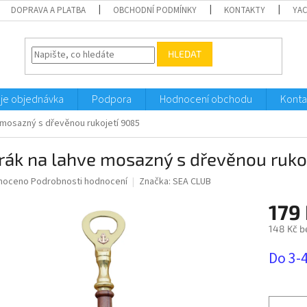
DOPRAVA A PLATBA
OBCHODNÍ PODMÍNKY
KONTAKTY
YA
HLEDAT
je objednávka
Podpora
Hodnocení obchodu
Konta
 mosazný s dřevěnou rukojetí 9085
rák na lahve mosazný s dřevěnou ruko
né
noceno
Podrobnosti hodnocení
Značka:
SEA CLUB
ní
179
u
148 Kč b
Měrná
Do 3-
cena:
ek.