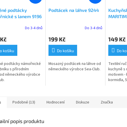
ěné podtácky
Podtácek na láhve 9244
Kuchyňsk
řnické s lanem 9196
MARITIM
kotvami
Do 3-4 dnů
Do 3-4 dnů
Průměrné
hodnocení
 Kč
199 Kč
149 Kč
produktu
je
5,0
o košíku
Do košíku
Do ko
z
5
né podtácky námořnické
Mosazný podtácek na láhve od
Textilní ru
hvězdiček.
bníku s přírodním
německého výrobce Sea-Club.
kuchyně s
 od německého výrobce
motivem - 
ub.
kormidla, 
německého
s
Podobné (13)
Hodnocení
Diskuze
Značka
ailní popis produktu