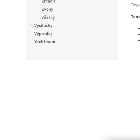
Zrcadla
Eleg
Zvony
Tent
Věšáky
Vysílačky
Výprodej
Yachtmeni
Z
á
p
a
t
í