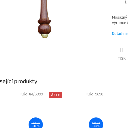
Mosazný o
výrobce 
Detailní 
TISK
sející produkty
Kód:
84/S399
Kód:
9690
Akce
499 Kč
299 Kč
–30 %
–33 %