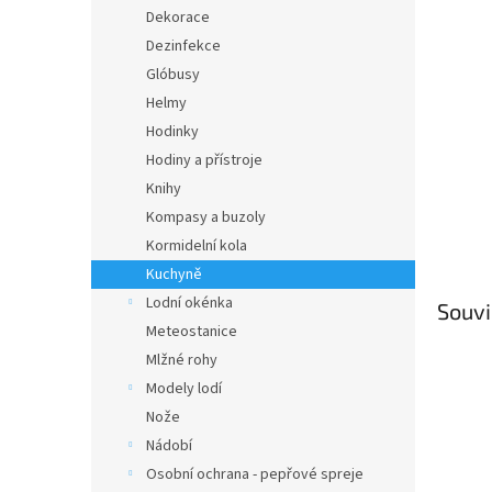
n
Dekorace
e
Dezinfekce
l
Glóbusy
Helmy
Hodinky
Hodiny a přístroje
Knihy
Kompasy a buzoly
Kormidelní kola
Kuchyně
Lodní okénka
Souvi
Meteostanice
Mlžné rohy
Modely lodí
Nože
Nádobí
Osobní ochrana - pepřové spreje