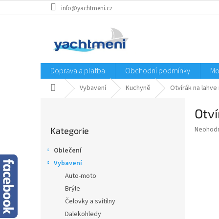
Přejít
info@yachtmeni.cz
na
obsah
Doprava a platba
Obchodní podmínky
Mo
Domů
Vybavení
Kuchyně
Otvírák na lahve
P
Otví
o
Přeskočit
s
Průměr
Neohod
Kategorie
kategorie
t
hodnoce
r
produkt
Oblečení
a
je
Vybavení
0,0
n
z
Auto-moto
n
5
í
Brýle
hvězdič
p
Čelovky a svítilny
a
Dalekohledy