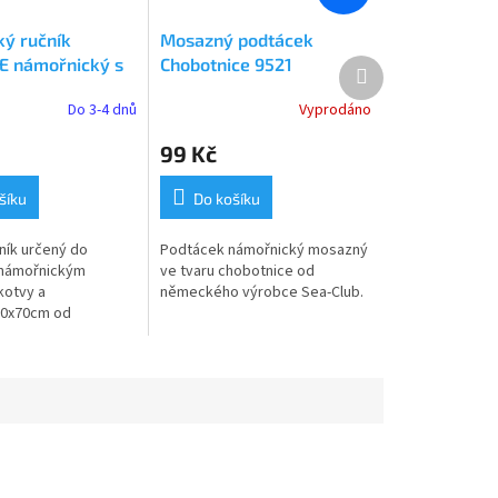
ý ručník
Mosazný podtácek
E námořnický s
Chobotnice 9521
Další
produkt
 3222
Do 3-4 dnů
Vyprodáno
Průměrné
hodnocení
99 Kč
produktu
je
5,0
šíku
Do košíku
z
5
čník určený do
Podtácek námořnický mosazný
hvězdiček.
 námořnickým
ve tvaru chobotnice od
kotvy a
německého výrobce Sea-Club.
50x70cm od
 výrobce Sea-Club.