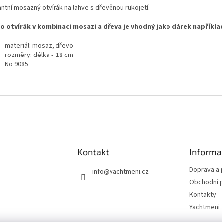
antní mosazný otvírák na lahve s dřevěnou rukojetí.
o otvírák v kombinaci mosazi a dřeva je vhodný jako dárek například
materiál: mosaz, dřevo
rozměry: délka - 18 cm
No 9085
Kontakt
Informa
Doprava a 
info
@
yachtmeni.cz
Obchodní 
Kontakty
Yachtmeni