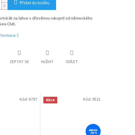
Přidat do košíku
tvírák na lahve s dřevěnou rukojetí
od německého
Sea-Club.
informace
ZEPTAT SE
HLÍDAT
SDÍLET
Kód:
6797
Kód:
9521
Akce
299 Kč
–66 %