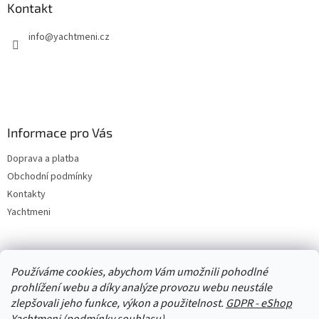
Kontakt
info
@
yachtmeni.cz
Informace pro Vás
Doprava a platba
Obchodní podmínky
Kontakty
Yachtmeni
Zboží.cz
Heureka.cz
Yachtmeni
ComGate Payments, a.s.
Používáme cookies, abychom Vám umožnili pohodlné
prohlížení webu a díky analýze provozu webu neustále
zlepšovali jeho funkce, výkon a použitelnost.
GDPR - eShop