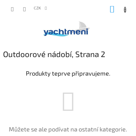
Přejít
NÁKUP
na
CZK
obsah
KOŠÍK
Outdoorové nádobí
, Strana 2
Produkty teprve připravujeme.
Můžete se ale podívat na ostatní kategorie.