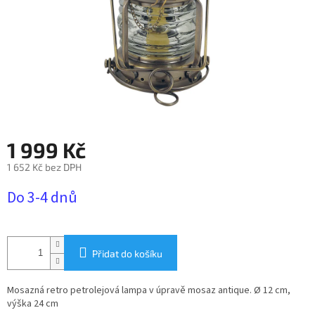
1 999 Kč
1 652 Kč bez DPH
Měrná
Do 3-4 dnů
cena:
Přidat do košíku
Mosazná retro petrolejová lampa v úpravě mosaz antique. Ø 12 cm,
výška 24 cm