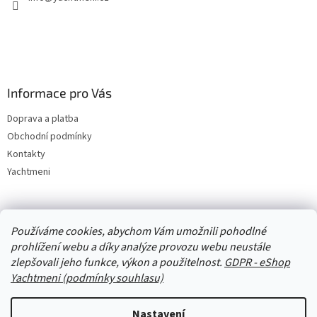
Informace pro Vás
Doprava a platba
Obchodní podmínky
Kontakty
Yachtmeni
Zboží.cz
Heureka.cz
Yachtmeni
ComGate Payments, a.s.
Používáme cookies, abychom Vám umožnili pohodlné
prohlížení webu a díky analýze provozu webu neustále
zlepšovali jeho funkce, výkon a použitelnost.
GDPR - eShop
Yachtmeni (podmínky souhlasu)
Nastavení