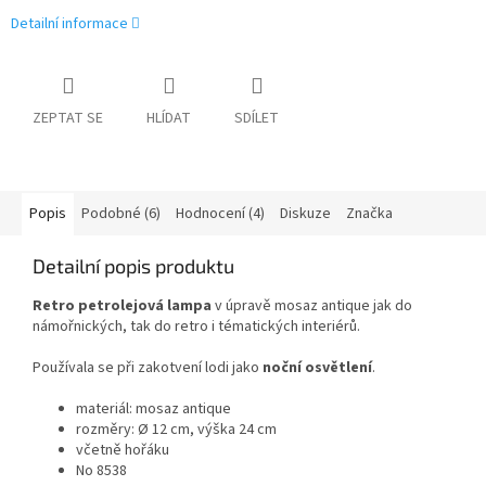
Detailní informace
ZEPTAT SE
HLÍDAT
SDÍLET
Popis
Podobné (6)
Hodnocení (4)
Diskuze
Značka
Detailní popis produktu
Retro petrolejová lamp
a
v úpravě mosaz antique jak do
námořnických, tak do retro i tématických interiérů.
Používala se při zakotvení lodi jako
noční osvětlení
.
materiál: mosaz antique
rozměry:
Ø 12 cm, výška 24 cm
včetně hořáku
No 8538