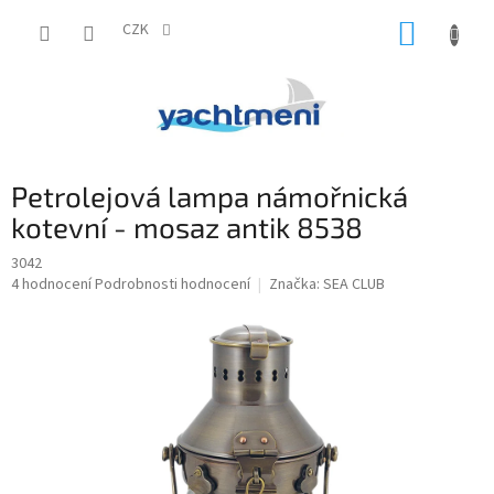
Přejít
NÁKUP
na
CZK
obsah
KOŠÍK
Petrolejová lampa námořnická
kotevní - mosaz antik 8538
3042
Průměrné
4 hodnocení
Podrobnosti hodnocení
Značka:
SEA CLUB
hodnocení
produktu
je
5,0
z
5
hvězdiček.