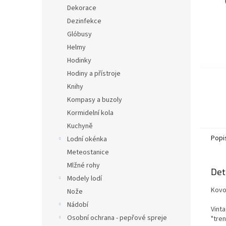
n
Dekorace
e
Dezinfekce
l
Glóbusy
Helmy
Hodinky
Hodiny a přístroje
Knihy
Kompasy a buzoly
Kormidelní kola
Kuchyně
Popi
Lodní okénka
Meteostanice
Mlžné rohy
Det
Modely lodí
Kovov
Nože
Nádobí
Vinta
Osobní ochrana - pepřové spreje
"tren