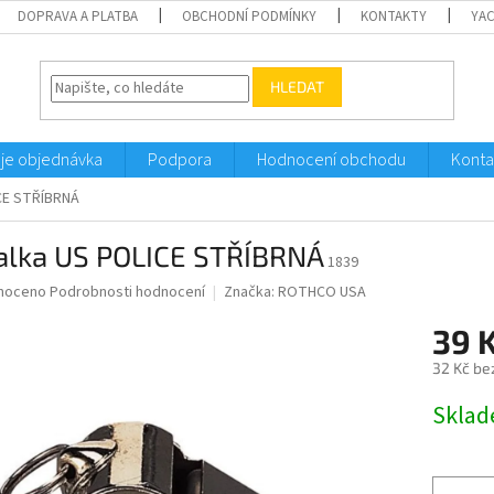
DOPRAVA A PLATBA
OBCHODNÍ PODMÍNKY
KONTAKTY
YA
HLEDAT
je objednávka
Podpora
Hodnocení obchodu
Konta
ICE STŘÍBRNÁ
ťalka US POLICE STŘÍBRNÁ
1839
né
noceno
Podrobnosti hodnocení
Značka:
ROTHCO USA
ní
39 
u
32 Kč be
Měrná
Sklad
cena:
ek.