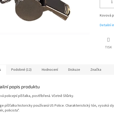
Kovová po
Detailní 
TISK
s
Podobné (12)
Hodnocení
Diskuze
Značka
ailní popis produktu
á policejní píšťalka, postříbřená. Včetně šňůrky.
ge píšťalka historicky používaná US Police. Charakteristický tón, vysoká sly
ér, policista".