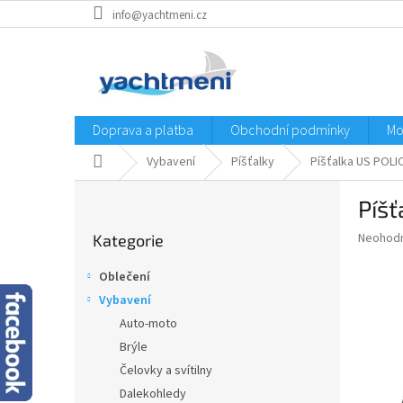
Přejít
info@yachtmeni.cz
na
obsah
Doprava a platba
Obchodní podmínky
Mo
Domů
Vybavení
Píšťalky
Píšťalka US POL
P
Píš
o
Přeskočit
s
Průměr
Neohod
Kategorie
kategorie
t
hodnoce
r
produkt
Oblečení
a
je
Vybavení
0,0
n
z
Auto-moto
n
5
í
Brýle
hvězdič
p
Čelovky a svítilny
a
Dalekohledy