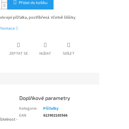
Přidat do košíku
licejní píšťalka, postříbřená. Včetně šňůrky.
informace
ZEPTAT SE
HLÍDAT
SDÍLET
Doplňkové parametry
Kategorie
:
Píšťalky
EAN
:
613902103566
šitelnost -