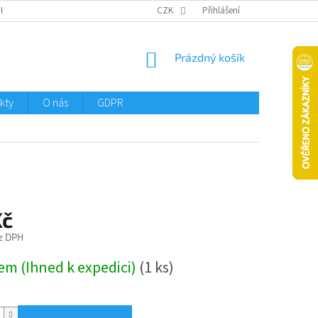
CHTMENI
CZK
Přihlášení
NÁKUPNÍ
Prázdný košík
KOŠÍK
kty
O nás
GDPR
Kč
z DPH
em (Ihned k expedici)
(1 ks)