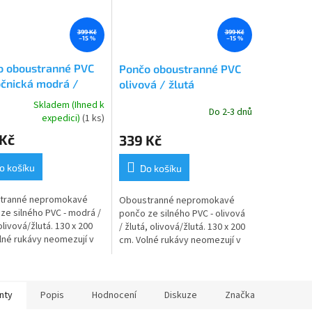
399 Kč
399 Kč
–15 %
–15 %
o oboustranné PVC
Pončo oboustranné PVC
čnická modrá /
olivová / žlutá
 "Forrest Gump"
Skladem (Ihned k
Do 2-3 dnů
rné
expedici)
(1 ks)
cení
 Kč
339 Kč
ktu
o košíku
Do košíku
tranné nepromokavé
Oboustranné nepromokavé
ček.
ze silného PVC - modrá /
pončo ze silného PVC - olivová
olivová/žlutá. 130 x 200
/ žlutá, olivová/žlutá. 130 x 200
lné rukávy neomezují v
cm. Volné rukávy neomezují v
. Hodí se tak i pro
pohybu. Hodí se tak i pro
ní, drobné práce. Toto
rybaření, drobné práce. Toto...
..
nty
Popis
Hodnocení
Diskuze
Značka