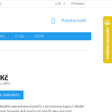
CHTMENI
CZK
Přihlášení
NÁKUPNÍ
Prázdný košík
KOŠÍK
kty
O nás
GDPR
 Kč
ez DPH
E VARIANTU
skladné nepromokavé pončo s prostornou kapucí. Ideální
zové.Spojené dvě ponča lze použít jako nouzový