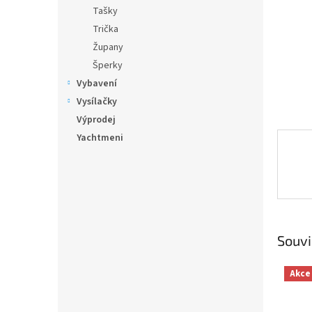
n
Tašky
e
Trička
l
Župany
Šperky
Vybavení
Vysílačky
Výprodej
Yachtmeni
Souvi
Akce