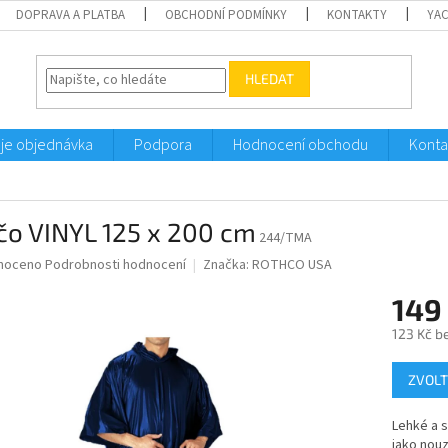
DOPRAVA A PLATBA
OBCHODNÍ PODMÍNKY
KONTAKTY
YA
HLEDAT
je objednávka
Podpora
Hodnocení obchodu
Konta
čo VINYL 125 x 200 cm
244/TMA
né
noceno
Podrobnosti hodnocení
Značka:
ROTHCO USA
ní
149
u
123 Kč b
Měrná
ZVOLT
cena:
ek.
Lehké a 
jako nou