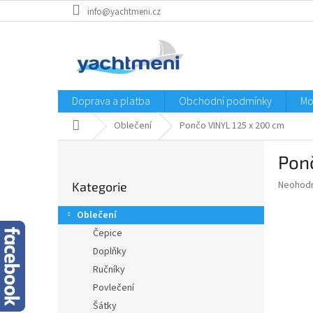
Přejít
info@yachtmeni.cz
na
obsah
Doprava a platba
Obchodní podmínky
Mo
Domů
Oblečení
Pončo VINYL 125 x 200 cm
P
Pon
o
Přeskočit
s
Průměr
Neohod
Kategorie
kategorie
t
hodnoce
r
produkt
Oblečení
a
je
Čepice
0,0
n
z
Doplňky
n
5
í
Ručníky
hvězdič
p
Povlečení
a
Šátky