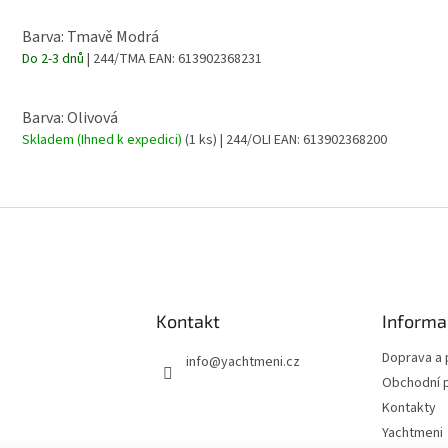
Barva: Tmavě Modrá
Do 2-3 dnů
| 244/TMA
EAN:
613902368231
Barva: Olivová
Skladem (Ihned k expedici)
(1 ks)
| 244/OLI
EAN:
613902368200
Kontakt
Informa
Doprava a 
info
@
yachtmeni.cz
Obchodní 
Kontakty
Yachtmeni