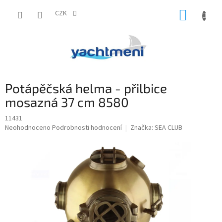
Přejít
NÁKUP
na
CZK
obsah
KOŠÍK
Potápěčská helma - přilbice
mosazná 37 cm 8580
11431
Průměrné
Neohodnoceno
Podrobnosti hodnocení
Značka:
SEA CLUB
hodnocení
produktu
je
0,0
z
5
hvězdiček.