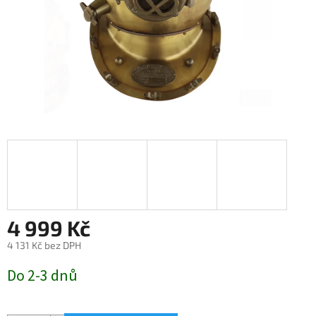
4 999 Kč
4 131 Kč bez DPH
Měrná
Do 2-3 dnů
cena: