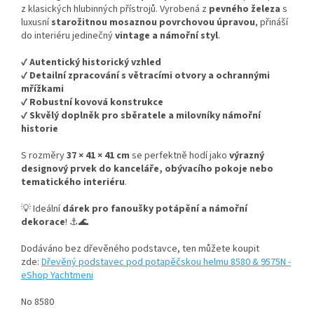
z klasických hlubinných přístrojů. Vyrobená z
pevného železa
s
luxusní
starožitnou mosaznou povrchovou úpravou
, přináší
do interiéru jedinečný
vintage a námořní styl
.
✔
Autentický historický vzhled
✔
Detailní zpracování s větracími otvory a ochrannými
mřížkami
✔
Robustní kovová konstrukce
✔
Skvělý doplněk pro sběratele a milovníky námořní
historie
S rozměry
37 × 41 × 41 cm
se perfektně hodí jako
výrazný
designový prvek do kanceláře, obývacího pokoje nebo
tematického interiéru
.
💡 Ideální
dárek pro fanoušky potápění a námořní
dekorace
! ⚓🌊
Dodáváno bez dřevěného podstavce, ten můžete koupit
zde:
Dřevěný podstavec pod potapěčskou helmu 8580 & 9575N -
eShop Yachtmeni
No 8580