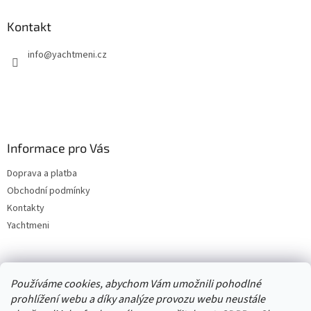
Kontakt
info
@
yachtmeni.cz
Informace pro Vás
Doprava a platba
Obchodní podmínky
Kontakty
Yachtmeni
Zboží.cz
Heureka.cz
Yachtmeni
ComGate Payments, a.s.
Používáme cookies, abychom Vám umožnili pohodlné
prohlížení webu a díky analýze provozu webu neustále