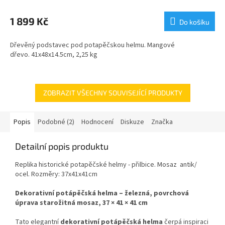
1 899 Kč
Do košíku
Dřevěný podstavec pod potapěčskou helmu. Mangové
dřevo. 41x48x14.5cm, 2,25 kg
ZOBRAZIT VŠECHNY SOUVISEJÍCÍ PRODUKTY
Popis
Podobné (2)
Hodnocení
Diskuze
Značka
Detailní popis produktu
Replika historické potapěčské helmy - přilbice. Mosaz antik/
ocel. Rozměry:
37x41x41cm
Dekorativní potápěčská helma – železná, povrchová
úprava starožitná mosaz, 37 × 41 × 41 cm
Tato elegantní
dekorativní potápěčská helma
čerpá inspiraci