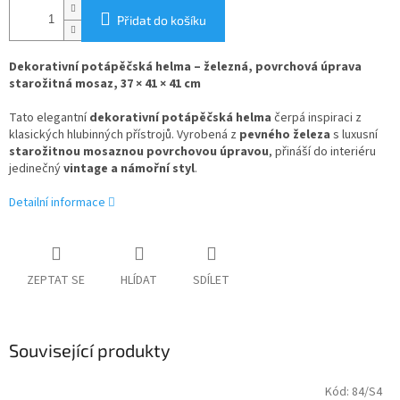
Přidat do košíku
Dekorativní potápěčská helma – železná, povrchová úprava
starožitná mosaz, 37 × 41 × 41 cm
Tato elegantní
dekorativní potápěčská helma
čerpá inspiraci z
klasických hlubinných přístrojů. Vyrobená z
pevného železa
s luxusní
starožitnou mosaznou povrchovou úpravou
, přináší do interiéru
jedinečný
vintage a námořní styl
.
Detailní informace
ZEPTAT SE
HLÍDAT
SDÍLET
Související produkty
Kód:
84/S4