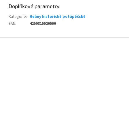
Doplňkové parametry
Kategorie
:
Helmy historické potápěčské
EAN
:
4250815520590
Z
á
p
a
t
í