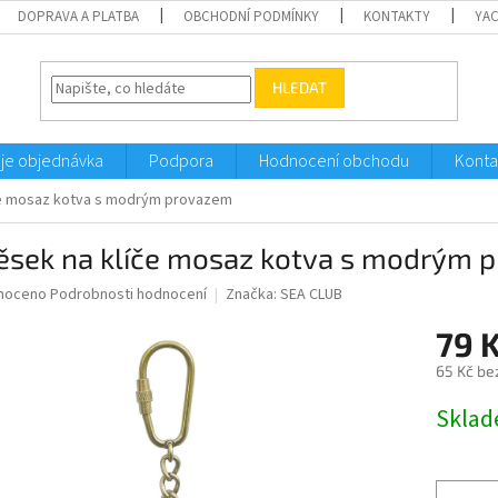
DOPRAVA A PLATBA
OBCHODNÍ PODMÍNKY
KONTAKTY
YA
HLEDAT
je objednávka
Podpora
Hodnocení obchodu
Konta
če mosaz kotva s modrým provazem
věsek na klíče mosaz kotva s modrým 
né
noceno
Podrobnosti hodnocení
Značka:
SEA CLUB
ní
79 
u
65 Kč be
Měrná
Sklad
cena:
ek.