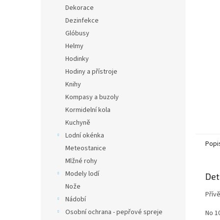
n
Dekorace
e
Dezinfekce
l
Glóbusy
Helmy
Hodinky
Hodiny a přístroje
Knihy
Kompasy a buzoly
Kormidelní kola
Kuchyně
Lodní okénka
Popi
Meteostanice
Mlžné rohy
Modely lodí
Det
Nože
Přív
Nádobí
Osobní ochrana - pepřové spreje
No 1