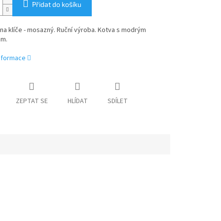
Přidat do košíku
na klíče - mosazný. Ruční výroba. Kotva s modrým
em.
informace
ZEPTAT SE
HLÍDAT
SDÍLET