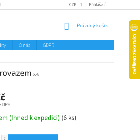
CHTMENI
CZK
Přihlášení
NÁKUPNÍ
Prázdný košík
KOŠÍK
kty
O nás
GDPR
provazem
656
Kč
z DPH
em (Ihned k expedici)
(6 ks)