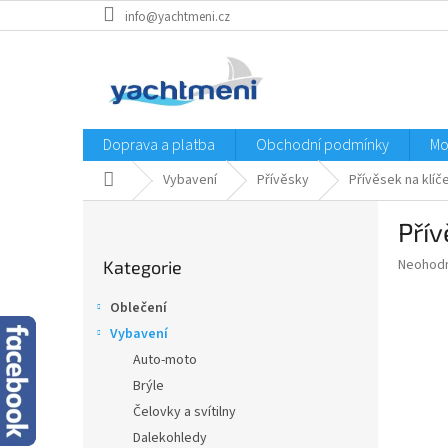
Přejít
info@yachtmeni.cz
na
obsah
Doprava a platba
Obchodní podmínky
Mo
Domů
Vybavení
Přívěsky
Přívěsek na klí
P
Pří
o
Přeskočit
s
Průměr
Neohod
Kategorie
kategorie
t
hodnoce
r
produkt
Oblečení
a
je
Vybavení
0,0
n
z
Auto-moto
n
5
í
Brýle
hvězdič
p
Čelovky a svítilny
a
Dalekohledy