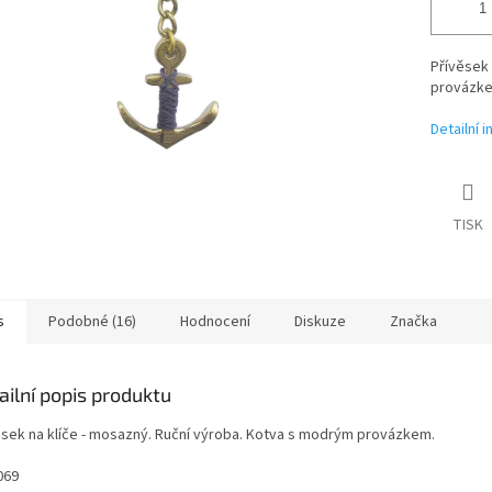
Přívěsek 
provázk
Detailní 
TISK
s
Podobné (16)
Hodnocení
Diskuze
Značka
ailní popis produktu
ěsek na klíče - mosazný. Ruční výroba. Kotva s modrým provázkem.
069