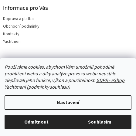
Informace pro Vás
Doprava a platba
Obchodní podmínky
Kontakty
Yachtmeni
Zboží.cz
Heureka.cz
Yachtmeni
ComGate Payments, a.s.
Používáme cookies, abychom Vám umožnili pohodlné
prohlížení webu a díky analýze provozu webu neustále
zlepšovali jeho funkce, výkon a použitelnost.
GDPR - eShop
Yachtmeni (podmínky souhlasu)
Nastavení
Vytvořil Shoptet
Odmítnout
Souhlasím
Copyright 2026
eShop Yachtmeni
. Všechna práva vyhrazena.