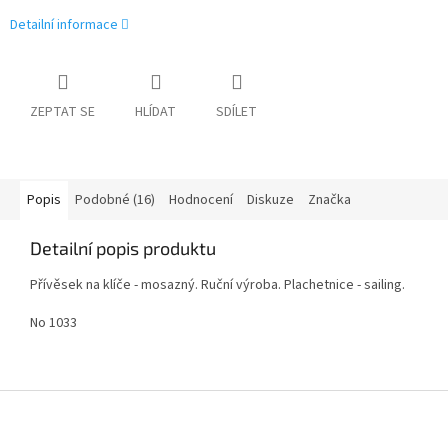
Detailní informace
ZEPTAT SE
HLÍDAT
SDÍLET
Popis
Podobné (16)
Hodnocení
Diskuze
Značka
Detailní popis produktu
Přívěsek na klíče - mosazný. Ruční výroba. Plachetnice - sailing.
No 1033
Z
á
p