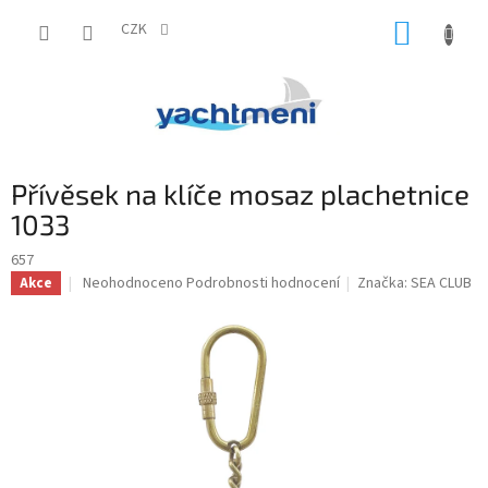
Přejít
NÁKUP
na
CZK
obsah
KOŠÍK
Přívěsek na klíče mosaz plachetnice
1033
657
Průměrné
Neohodnoceno
Podrobnosti hodnocení
Značka:
SEA CLUB
Akce
hodnocení
produktu
je
0,0
z
5
hvězdiček.