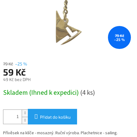
79 Kč
–25 %
79 Kč
–25 %
59 Kč
49 Kč bez DPH
Měrná
Skladem (Ihned k expedici)
(4 ks)
cena:
Přidat do košíku
Přívěsek na klíče - mosazný. Ruční výroba. Plachetnice - sailing.