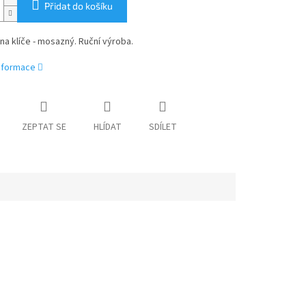
Přidat do košíku
na klíče - mosazný. Ruční výroba.
informace
ZEPTAT SE
HLÍDAT
SDÍLET