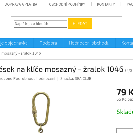
DOPRAVA A PLATBA
OBCHODNÍ PODMÍNKY
KONTAKTY
YA
HLEDAT
je objednávka
Podpora
Hodnocení obchodu
Konta
e mosazný - žralok 1046
ěsek na klíče mosazný - žralok 1046
84/S
né
noceno
Podrobnosti hodnocení
Značka:
SEA CLUB
ní
79 
u
65 Kč be
Měrná
Sklad
cena:
ek.