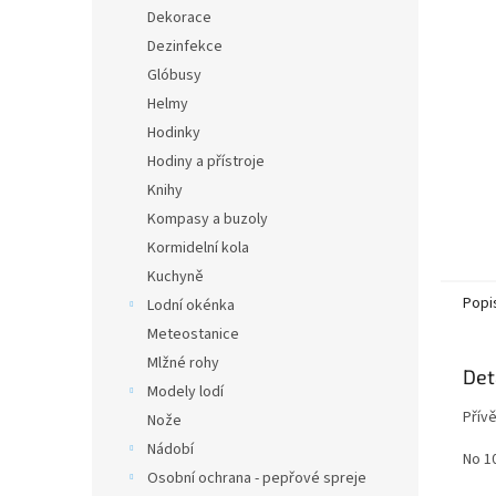
n
Dekorace
e
Dezinfekce
l
Glóbusy
Helmy
Hodinky
Hodiny a přístroje
Knihy
Kompasy a buzoly
Kormidelní kola
Kuchyně
Popi
Lodní okénka
Meteostanice
Mlžné rohy
Det
Modely lodí
Přívě
Nože
Nádobí
No 1
Osobní ochrana - pepřové spreje