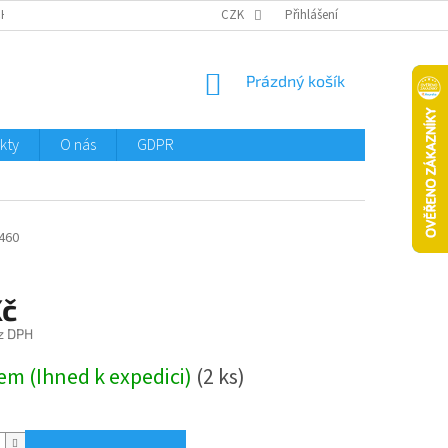
CHTMENI
CZK
Přihlášení
NÁKUPNÍ
Prázdný košík
KOŠÍK
kty
O nás
GDPR
460
Kč
z DPH
em (Ihned k expedici)
(2 ks)