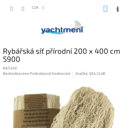
Přejít
NÁKUP
na
CZK
obsah
KOŠÍK
Rybářská síť přírodní 200 x 400 cm
5900
84/S334
Průměrné
Neohodnoceno
Podrobnosti hodnocení
Značka:
SEA CLUB
hodnocení
produktu
je
0,0
z
5
hvězdiček.