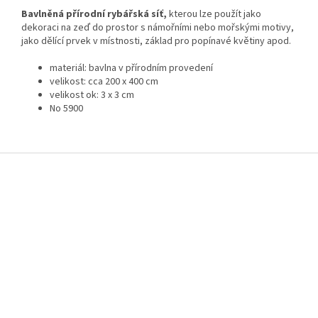
Bavlněná přírodní rybářská síť
,
kterou lze použít jako
dekoraci na zeď do prostor s námořními nebo mořskými motivy,
jako dělící prvek v místnosti, základ pro popínavé květiny apod.
materiál:
bavlna v přírodním provedení
velikost: cca 200 x 400 cm
velikost ok: 3 x 3 cm
No 5900
Z
á
p
a
t
í