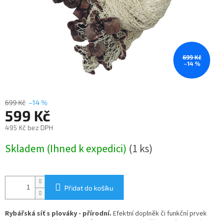
699 Kč
–14 %
699 Kč
–14 %
599 Kč
495 Kč bez DPH
Měrná
Skladem (Ihned k expedici)
(1 ks)
cena:
Přidat do košíku
Rybářská síť s plováky - přírodní.
Efektní doplněk či funkční prvek