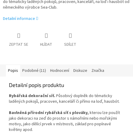
do tématicky laděných pokojů, pracoven, kanceláří, na loď i hausbót od
německého výrobce Sea-Club.
Detailní informace
ZEPTAT SE
HLÍDAT
SDÍLET
Popis
Podobné (11)
Hodnocení
Diskuze
Značka
Detailní popis produktu
Rybářská dekorační síť.
Působivý doplněk do tématicky
laděných pokojů, pracoven, kanceláří či přímo na loď, hausbót.
Bavlněná přírodní
rybářská síť s plováky,
kterou lze použít
jako dekoraci na zeď do prostor s námořními nebo mořskými
motivy, jako dělící prvek v místnosti, základ pro popínavé
květiny apod.