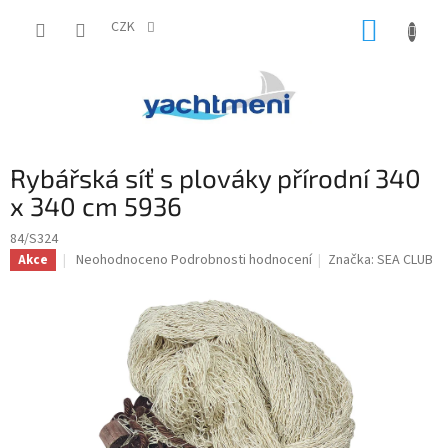
Přejít
NÁKUP
na
CZK
obsah
KOŠÍK
Rybářská síť s plováky přírodní 340
x 340 cm 5936
84/S324
Průměrné
Neohodnoceno
Podrobnosti hodnocení
Značka:
SEA CLUB
Akce
hodnocení
produktu
je
0,0
z
5
hvězdiček.