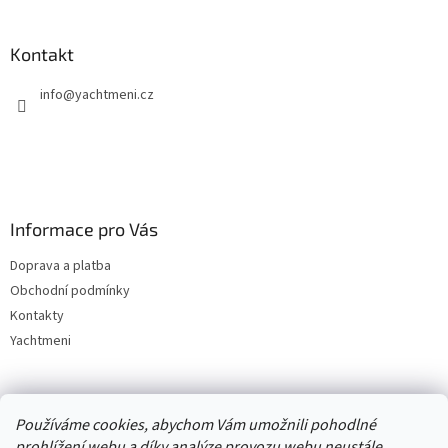
Kontakt
info
@
yachtmeni.cz
Informace pro Vás
Doprava a platba
Obchodní podmínky
Kontakty
Yachtmeni
Zboží.cz
Heureka.cz
Yachtmeni
ComGate Payments, a.s.
Používáme cookies, abychom Vám umožnili pohodlné
prohlížení webu a díky analýze provozu webu neustále