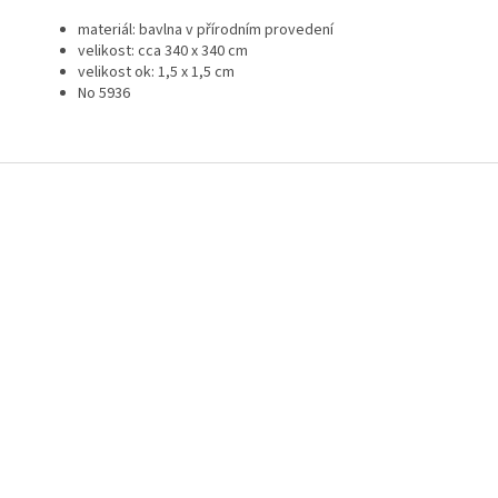
materiál: bavlna v přírodním provedení
velikost: cca 340 x 340 cm
velikost ok: 1,5 x 1,5 cm
No 5936
Z
á
p
a
t
í