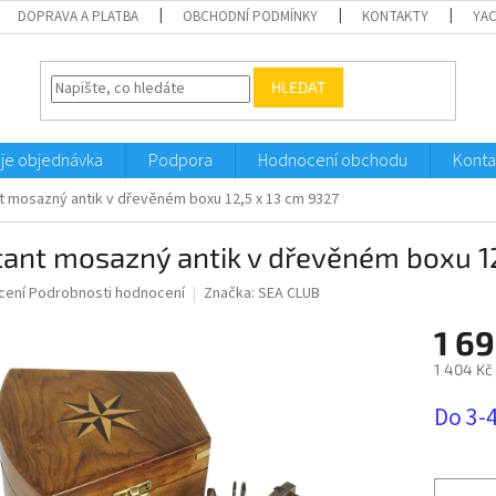
DOPRAVA A PLATBA
OBCHODNÍ PODMÍNKY
KONTAKTY
YA
HLEDAT
je objednávka
Podpora
Hodnocení obchodu
Konta
t mosazný antik v dřevěném boxu 12,5 x 13 cm 9327
ant mosazný antik v dřevěném boxu 12
né
cení
Podrobnosti hodnocení
Značka:
SEA CLUB
ní
1 69
u
1 404 Kč
Měrná
Do 3-
cena:
ek.