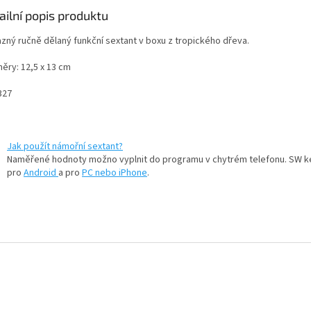
ailní popis produktu
zný ručně dělaný funkční sextant v boxu z tropického dřeva.
ěry: 12,5 x 13 cm
327
Jak použít námořní sextant?
Naměřené hodnoty možno vyplnit do programu v chytrém telefonu. SW k
pro
Android
a pro
PC nebo iPhone
.