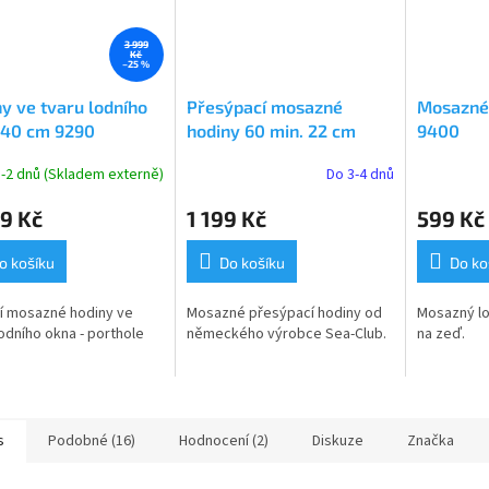
3 999
Kč
–25 %
y ve tvaru lodního
Přesýpací mosazné
Mosazné 
 40 cm 9290
hodiny 60 min. 22 cm
9400
9188
-2 dnů (Skladem externě)
Do 3-4 dnů
9 Kč
1 199 Kč
599 Kč
o košíku
Do košíku
Do ko
í mosazné hodiny ve
Mosazné přesýpací hodiny od
Mosazný lod
lodního okna - porthole
německého výrobce Sea-Club.
na zeď.
s
Podobné (16)
Hodnocení (2)
Diskuze
Značka