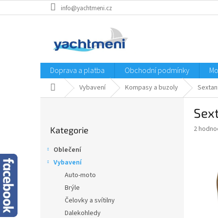
Přejít
info@yachtmeni.cz
na
obsah
Doprava a platba
Obchodní podmínky
Mo
Domů
Vybavení
Kompasy a buzoly
Sextan
P
Sext
o
Přeskočit
s
Průměr
2 hodno
Kategorie
kategorie
t
hodnoce
r
produkt
Oblečení
a
je
Vybavení
4,5
n
z
Auto-moto
n
5
í
Brýle
hvězdič
p
Čelovky a svítilny
a
Dalekohledy