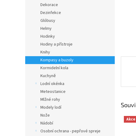
n
Dekorace
e
Dezinfekce
l
Glóbusy
Helmy
Hodinky
Hodiny a přístroje
Knihy
Kompasy a buzoly
Kormidelní kola
Kuchyně
Lodní okénka
Meteostanice
Mlžné rohy
Souvi
Modely lodí
Nože
Akce
Nádobí
Osobní ochrana - pepřové spreje