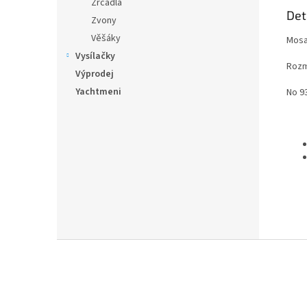
Zrcadla
Det
Zvony
Věšáky
Mosa
Vysílačky
Rozm
Výprodej
Yachtmeni
No 9
Z
á
p
a
t