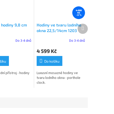
4 999
Kč
–8 %
hodiny 9,8 cm
Hodiny ve tvaru lodního
Další
okna 22,5/14cm 1203
produkt
Do 3-4 dnů
Do 3-4 dnů
4 599 Kč
šíku
Do košíku
ní přístroj - hodiny
Luxusní mosazné hodiny ve
tvaru lodního okna - porthole
clock.