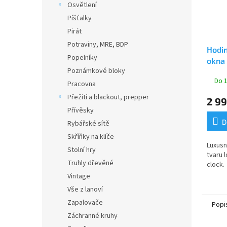
Osvětlení
Píšťalky
Pirát
Potraviny, MRE, BDP
Hodin
Popelníky
okna
Poznámkové bloky
Do 1
Pracovna
Přežití a blackout, prepper
2 99
Přívěsky
D
Rybářské sítě
Skříňky na klíče
Luxusn
Stolní hry
tvaru 
Truhly dřevěné
clock.
Vintage
Vše z lanoví
Zapalovače
Popi
Záchranné kruhy