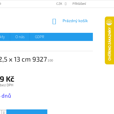
CHTMENI
CZK
Přihlášení
NÁKUPNÍ
Prázdný košík
KOŠÍK
kty
O nás
GDPR
,5 x 13 cm 9327
100
9 Kč
 bez DPH
4 dnů