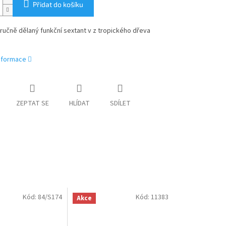
Přidat do košíku
učně dělaný funkční sextant v z tropického dřeva
.
informace
ZEPTAT SE
HLÍDAT
SDÍLET
Kód:
84/S174
Kód:
11383
Akce