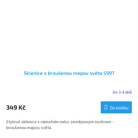
Sklenice s broušenou mapou světa 5997
Do 3-4 dnů
349 Kč
Do košíku
Stylové sklenice s námořním nebo zeměpisným motivem -
broušenou mapou světa.