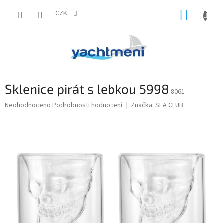
Přejít
NÁKUP
na
CZK
obsah
KOŠÍK
Sklenice pirát s lebkou 5998
8061
Průměrné
Neohodnoceno
Podrobnosti hodnocení
Značka:
SEA CLUB
hodnocení
produktu
je
0,0
z
5
hvězdiček.