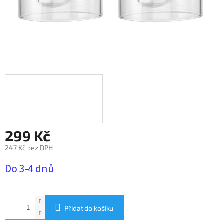
299 Kč
247 Kč bez DPH
Měrná
Do 3-4 dnů
cena:
Přidat do košíku