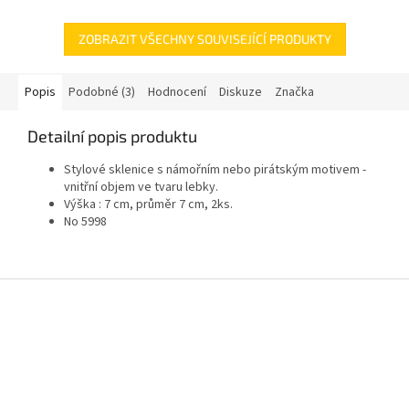
ZOBRAZIT VŠECHNY SOUVISEJÍCÍ PRODUKTY
Popis
Podobné (3)
Hodnocení
Diskuze
Značka
Detailní popis produktu
Stylové sklenice s námořním nebo pirátským motivem -
vnitřní objem ve tvaru lebky.
Výška : 7 cm, průměr 7 cm, 2ks.
No 5998
Z
á
p
a
t
í