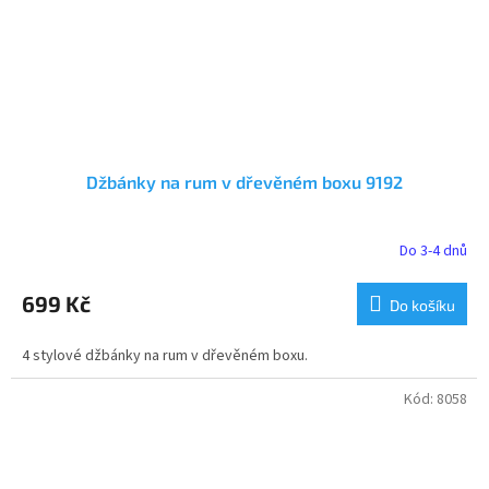
Džbánky na rum v dřevěném boxu 9192
Do 3-4 dnů
Průměrné
hodnocení
produktu
699 Kč
Do košíku
je
5,0
4 stylové džbánky na rum v dřevěném boxu.
z
5
hvězdiček.
Kód:
8058