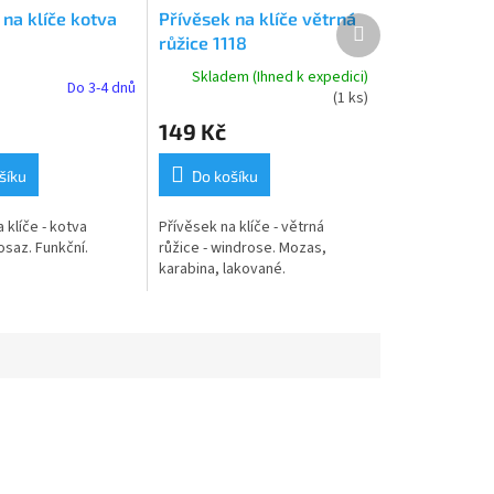
 na klíče kotva
Přívěsek na klíče větrná
Další
růžice 1118
produkt
Skladem (Ihned k expedici)
Do 3-4 dnů
(1 ks)
149 Kč
šíku
Do košíku
 klíče - kotva
Přívěsek na klíče - větrná
osaz. Funkční.
růžice - windrose. Mozas,
karabina, lakované.