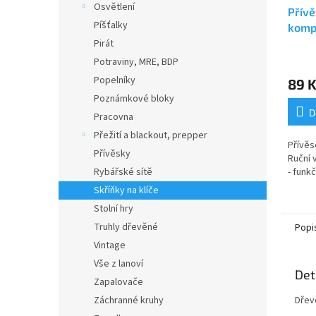
Osvětlení
Přívě
Píšťalky
komp
1052
Pirát
Průmě
Potraviny, MRE, BDP
hodno
Popelníky
89 
produ
je
Poznámkové bloky
4,0
D
Pracovna
z
Přežití a blackout, prepper
5
Přívěs
hvězdi
Přívěsky
Ruční
Rybářské sítě
- funkč
Skříňky na klíče
Stolní hry
Truhly dřevěné
Popi
Vintage
Vše z lanoví
Det
Zapalovače
Záchranné kruhy
Dřev