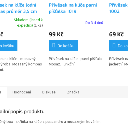
sek na klíče lodní
Přívěsek na klíče parní
Přívěsek
as průměr 3,5 cm
píšťalka 1019
1002
Skladem (Ihned k
Do 3-4 dnů
rné
expedici)
(1 ks)
cení
Kč
99 Kč
69 Kč
ktu
o košíku
Do košíku
Do ko
ek na klíče - mosazný.
Přívěsek na klíče - parní píšťala.
Přívěsek na
ček.
 výroba. Mosazný kompas
Mosaz. Funkční
jachetní. M
ní.
s
Hodnocení
Diskuze
Značka
ailní popis produktu
ěný box - skříňka na klíče z palisandru a mosazným kováním.