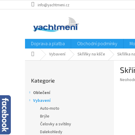
Přejít
info@yachtmeni.cz
na
obsah
Doprava a platba
Obchodní podmínky
Mo
Domů
Vybavení
Skříňky na klíče
Skříňka na
P
Skří
o
Přeskočit
s
Průměr
Neohod
Kategorie
kategorie
t
hodnoce
r
produkt
Oblečení
a
je
Vybavení
0,0
n
z
Auto-moto
n
5
í
Brýle
hvězdič
p
Čelovky a svítilny
a
Dalekohledy