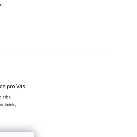
.
ce pro Vás
platba
podmínky