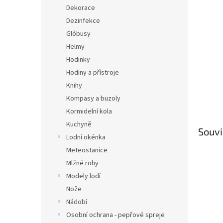
n
Dekorace
e
Dezinfekce
l
Glóbusy
Helmy
Hodinky
Hodiny a přístroje
Knihy
Kompasy a buzoly
Kormidelní kola
Kuchyně
Souvi
Lodní okénka
Meteostanice
Mlžné rohy
Modely lodí
Nože
Nádobí
Osobní ochrana - pepřové spreje