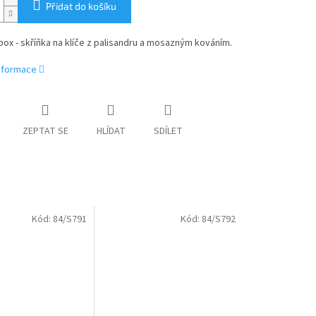
Přidat do košíku
ox - skříňka na klíče z palisandru a mosazným kováním.
informace
ZEPTAT SE
HLÍDAT
SDÍLET
Kód:
84/S791
Kód:
84/S792