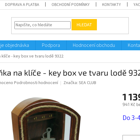
DOPRAVA A PLATBA
OBCHODNÍ PODMÍNKY
KONTAKTY
YA
HLEDAT
je objednávka
Podpora
Hodnocení obchodu
Konta
 klíče - key box ve tvaru lodě 9322
ňka na klíče - key box ve tvaru lodě 93
né
noceno
Podrobnosti hodnocení
Značka:
SEA CLUB
ní
1 13
u
941 Kč b
Měrná
Do 3-
cena:
ek.