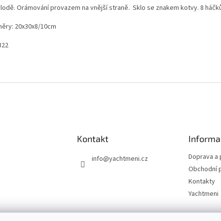
 lodě. Orámování provazem na vnější straně. Sklo se znakem kotvy. 8 háčků
ěry:
20x30x8/10cm
322
Kontakt
Informa
Doprava a 
info
@
yachtmeni.cz
Obchodní 
Kontakty
Yachtmeni