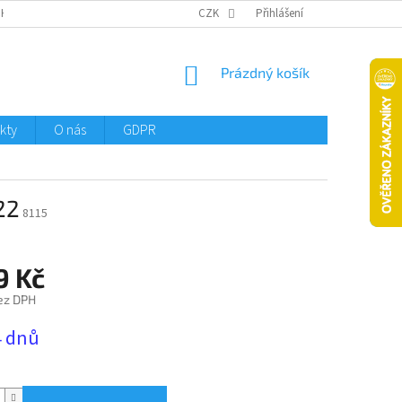
CHTMENI
CZK
Přihlášení
NÁKUPNÍ
Prázdný košík
KOŠÍK
kty
O nás
GDPR
22
8115
9 Kč
ez DPH
4 dnů