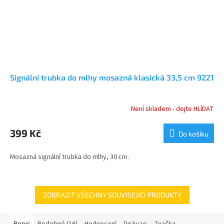
Signální trubka do mlhy mosazná klasická 33,5 cm 9221
Není skladem - dejte HLÍDAT
Průměrné
hodnocení
produktu
399 Kč
Do košíku
je
4,5
Mosazná signální trubka do mlhy, 30 cm.
z
5
hvězdiček.
ZOBRAZIT VŠECHNY SOUVISEJÍCÍ PRODUKTY