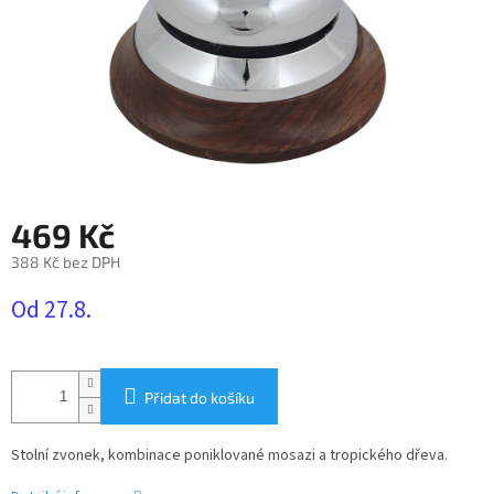
469 Kč
388 Kč bez DPH
Měrná
Od 27.8.
cena:
Přidat do košíku
Stolní zvonek, kombinace poniklované mosazi a tropického dřeva.