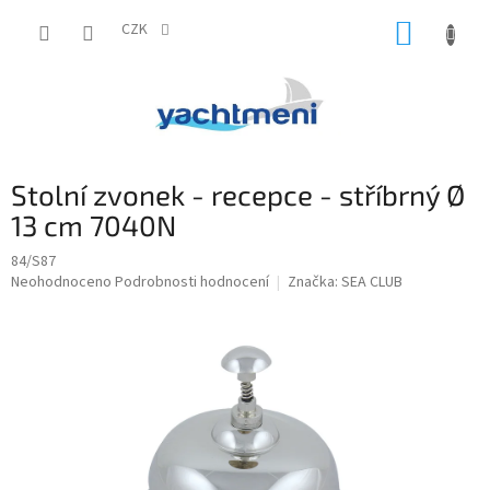
Přejít
NÁKUP
na
CZK
obsah
KOŠÍK
Stolní zvonek - recepce - stříbrný Ø
13 cm 7040N
84/S87
Průměrné
Neohodnoceno
Podrobnosti hodnocení
Značka:
SEA CLUB
hodnocení
produktu
je
0,0
z
5
hvězdiček.