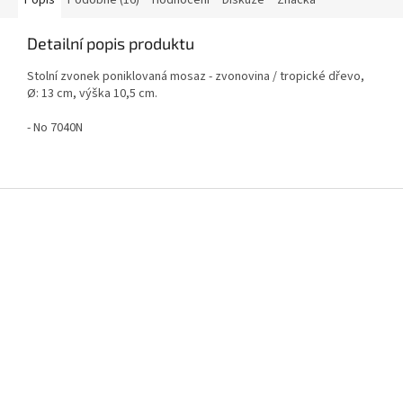
Popis
Podobné (16)
Hodnocení
Diskuze
Značka
Detailní popis produktu
Stolní zvonek poniklovaná mosaz - zvonovina / tropické dřevo,
Ø: 13 cm, výška 10,5 cm.
- No 7040N
Z
á
p
a
t
í