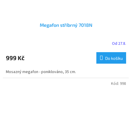
Megafon stříbrný 7018N
Od 27.8.
Průměrné
hodnocení
produktu
999 Kč
Do košíku
je
5,0
Mosazný megafon - poniklováno, 35 cm.
z
5
hvězdiček.
Kód:
998