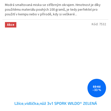
5,0
Modrá smaltovaná miska se stříbrným okrajem. Hmotnost je díky
z
použitému materiálu pouhých 100 gramů, je tedy perfektní pro
5
použití v kempu nebo v přírodě, kdy si veškeré...
hvězdiček.
Kód:
7532
Akce
59 Kč
–33 %
Lžíce,vidlička,nůž 3v1 SPORK WILDO® ZELENÁ