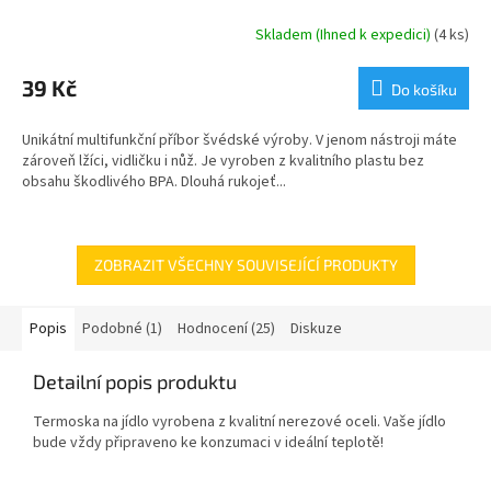
Skladem (Ihned k expedici)
(4 ks)
39 Kč
Do košíku
Unikátní multifunkční příbor švédské výroby. V jenom nástroji máte
zároveň lžíci, vidličku i nůž. Je vyroben z kvalitního plastu bez
obsahu škodlivého BPA. Dlouhá rukojeť...
ZOBRAZIT VŠECHNY SOUVISEJÍCÍ PRODUKTY
Popis
Podobné (1)
Hodnocení (25)
Diskuze
Detailní popis produktu
Termoska na jídlo vyrobena z kvalitní nerezové oceli. Vaše jídlo
bude vždy připraveno ke konzumaci v ideální teplotě!