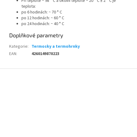
Při teplotě ~ 98 ° C a okolní teplotě ~ 20 ° C ± 2 ° C je
teplota:
po 6 hodinách: ~ 70 ° C
po 12 hodinách: ~ 60 ° C
po 24 hodinách: ~ 40 ° C
Doplňkové parametry
Kategorie
:
Termosky a termohrnky
EAN
:
4260149870223
Z
á
p
a
t
í