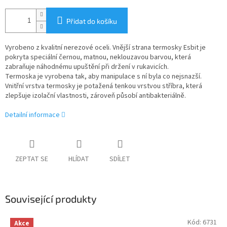
Přidat do košíku
Vyrobeno z kvalitní nerezové oceli. Vnější strana termosky Esbit je
pokryta speciální černou, matnou, neklouzavou barvou, která
zabraňuje náhodnému upuštění při držení v rukavicích.
Termoska je vyrobena tak, aby manipulace s ní byla co nejsnazší.
Vnitřní vrstva termosky je potažená tenkou vrstvou stříbra, která
zlepšuje izolační vlastnosti, zároveň působí antibakteriálně.
Detailní informace
ZEPTAT SE
HLÍDAT
SDÍLET
Související produkty
Kód:
6731
Akce