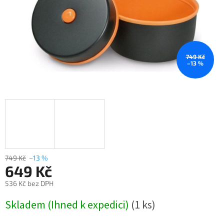
749 Kč
–13 %
749 Kč
–13 %
649 Kč
536 Kč bez DPH
Měrná
Skladem (Ihned k expedici)
(1 ks)
cena: