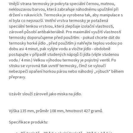
Vnější strana termosky je pokryta speciální černou, matnou,
neklouzavou barvou, která zabraňuje náhodnému upuštění při
držení v rukavicích. Termoska je vyrobena tak, aby manipulace s
ní byla co nejsnazší. Vnitřní vrstva termosky je potažená
speciální tenkou vrstvou, která zlepšuje izolační vlastnosti,
zároveň působí antibakteriálně. Pro maximální využití vlastností
termosky doporučujeme před použitím: - pokud chcete dát do
termosky horké jídlo , před použitím ji nahřejte teplou vodou po
dobu asi 4 minut, pak vylijte vodu a vložte jídlo - obdobně
postupujte v případě studených nápojů či jídla (vlijte studenou
vodu / 4 min.) Velkou výhodou termosky je pojistný ventil. Po
stisku se vyrovná tlak uvnitř termosky, čímž se vyloučí
nebezpečí opaření horkou párou nebo náhodný „výbuch“ během
přepravy.
Uzávěr slouží zároveň jako miska na jídlo.
Výška 135 mm, průměr 108 mm, hmotnost 427 gramů.
Specifikace produktu: