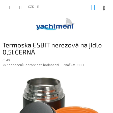
Přejít
NÁKUP
na
CZK
obsah
KOŠÍK
Termoska ESBIT nerezová na jídlo
0,5l ČERNÁ
6140
Průměrné
25 hodnocení
Podrobnosti hodnocení
Značka:
ESBIT
hodnocení
produktu
je
5,0
z
5
hvězdiček.