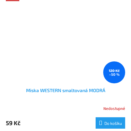
120 Kč
–50 %
Miska WESTERN smaltovaná MODRÁ
Nedostupné
Průměrné
hodnocení
produktu
59 Kč
Do košíku
je