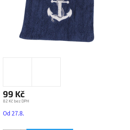
99 Kč
82 Kč bez DPH
Měrná
Od 27.8.
cena: