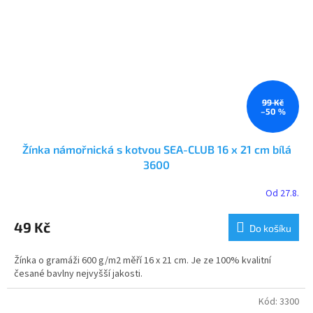
99 Kč
–50 %
Žínka námořnická s kotvou SEA-CLUB 16 x 21 cm bílá
3600
Od 27.8.
49 Kč
Do košíku
Žínka o gramáži 600 g/m2 měří 16 x 21 cm. Je ze 100% kvalitní
česané bavlny nejvyšší jakosti.
Kód:
3300