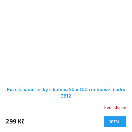
Ručník námořnický s kotvou 50 x 100 cm tmavě modrý
3612
Nedostupné
Průměrné
hodnocení
produktu
299 Kč
DETAIL
je
5,0