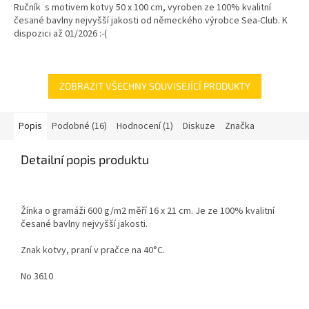
Ručník s motivem kotvy 50 x 100 cm, vyroben ze 100% kvalitní
z
česané bavlny nejvyšší jakosti od německého výrobce Sea-Club. K
5
dispozici až 01/2026 :-(
hvězdiček.
ZOBRAZIT VŠECHNY SOUVISEJÍCÍ PRODUKTY
Popis
Podobné (16)
Hodnocení (1)
Diskuze
Značka
Detailní popis produktu
Žínka o gramáži 600 g/m2 měří 16 x 21 cm. Je ze 100% kvalitní
česané bavlny nejvyšší jakosti.
Znak kotvy, praní v pračce na 40°C.
No 3610