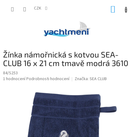
Přejít
NÁKUP
na
CZK
obsah
KOŠÍK
Žínka námořnická s kotvou SEA-
CLUB 16 x 21 cm tmavě modrá 3610
84/S253
Průměrné
1 hodnocení
Podrobnosti hodnocení
Značka:
SEA CLUB
hodnocení
produktu
je
5,0
z
5
hvězdiček.