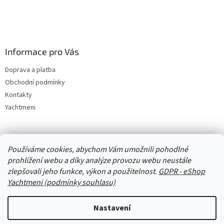
Informace pro Vás
Doprava a platba
Obchodní podmínky
Kontakty
Yachtmeni
Zboží.cz
Heureka.cz
Yachtmeni
ComGate Payments, a.s.
Používáme cookies, abychom Vám umožnili pohodlné
prohlížení webu a díky analýze provozu webu neustále
zlepšovali jeho funkce, výkon a použitelnost.
GDPR - eShop
Yachtmeni (podmínky souhlasu)
Nastavení
Vytvořil Shoptet