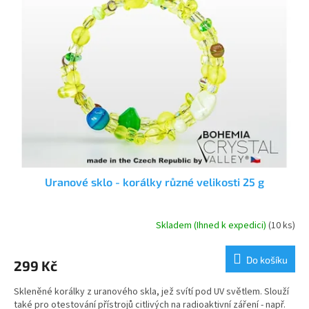
i
r
s
o
p
d
r
u
o
k
d
t
u
ů
k
t
ů
Uranové sklo - korálky různé velikosti 25 g
Skladem (Ihned k expedici)
(10 ks)
Do košíku
299 Kč
Skleněné korálky z uranového skla, jež svítí pod UV světlem. Slouží
také pro otestování přístrojů citlivých na radioaktivní záření - např.