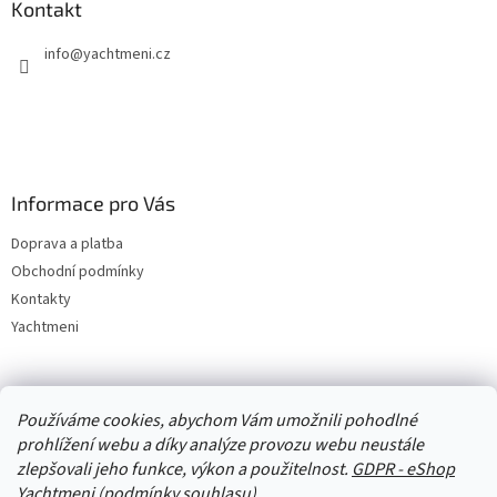
Kontakt
info
@
yachtmeni.cz
Informace pro Vás
Doprava a platba
Obchodní podmínky
Kontakty
Yachtmeni
Zboží.cz
Heureka.cz
Yachtmeni
ComGate Payments, a.s.
Používáme cookies, abychom Vám umožnili pohodlné
prohlížení webu a díky analýze provozu webu neustále
zlepšovali jeho funkce, výkon a použitelnost.
GDPR - eShop
Yachtmeni (podmínky souhlasu)