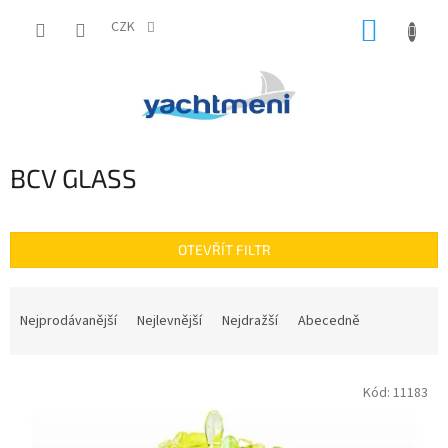
Přejít
NÁKUP
na
CZK
obsah
KOŠÍK
BCV GLASS
OTEVŘÍT FILTR
Ř
a
Nejprodávanější
Nejlevnější
Nejdražší
Abecedně
z
e
V
n
Kód:
11183
ý
í
p
p