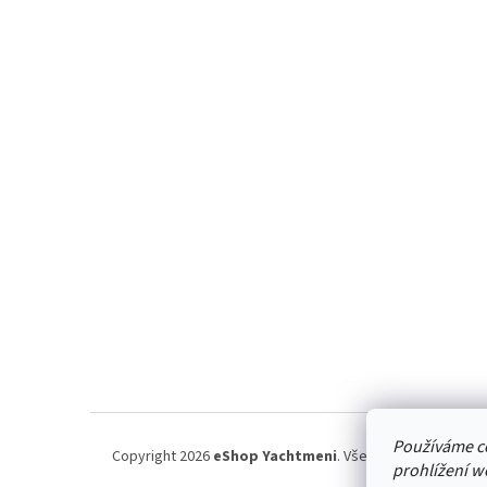
n
Z
e
á
l
p
a
t
í
Používáme c
Copyright 2026
eShop Yachtmeni
. Všechna práva vyhraz
prohlížení w