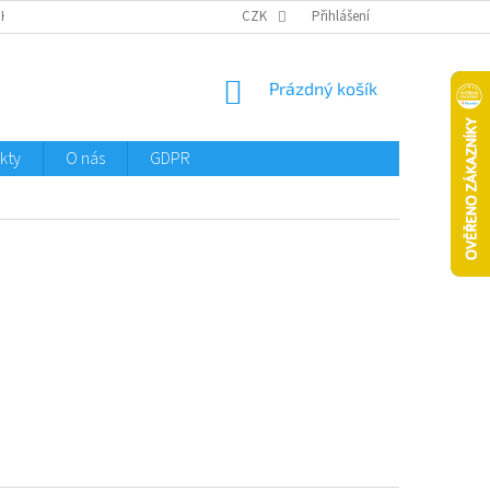
CHTMENI
CZK
Přihlášení
NÁKUPNÍ
Prázdný košík
KOŠÍK
kty
O nás
GDPR