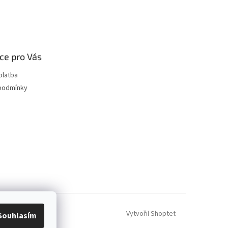
ce pro Vás
platba
podmínky
Vytvořil Shoptet
Souhlasím