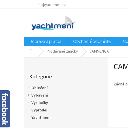
Přejít
info@yachtmeni.cz
na
obsah
Doprava a platba
Obchodní podmínky
Mo
Domů
Prodávané značky
CAMMENGA
P
CA
o
Přeskočit
s
Kategorie
kategorie
t
Žádné p
r
Oblečení
a
Vybavení
n
Vysílačky
n
í
Výprodej
p
Yachtmeni
a