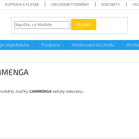
DOPRAVA A PLATBA
OBCHODNÍ PODMÍNKY
KONTAKTY
YA
HLEDAT
je objednávka
Podpora
Hodnocení obchodu
Konta
MMENGA
rodukty značky
CAMMENGA
nebyly nalezeny...