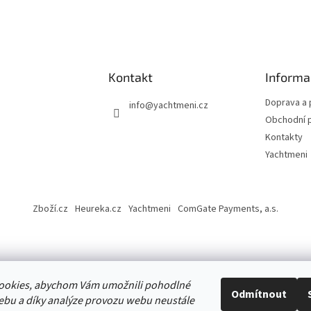
Kontakt
Informa
Doprava a 
info
@
yachtmeni.cz
Obchodní 
Kontakty
Yachtmeni
Zboží.cz
Heureka.cz
Yachtmeni
ComGate Payments, a.s.
ookies, abychom Vám umožnili pohodlné
ena.
Odmítnout
ebu a díky analýze provozu webu neustále