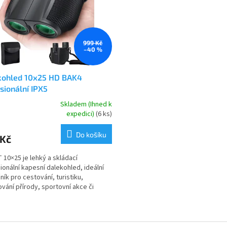
999 Kč
–40 %
kohled 10x25 HD BAK4
sionální IPX5
Skladem (Ihned k
rné
expedici)
(6 ks)
cení
ktu
Do košíku
 Kč
10×25 je lehký a skládací
ionální kapesní dalekohled, ideální
ník pro cestování, turistiku,
ček.
vání přírody, sportovní akce či
y. Díky kvalitní...
O
v