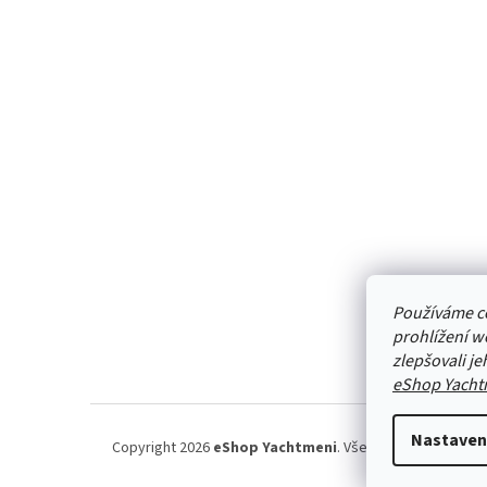
á
p
a
t
í
Používáme c
prohlížení w
zlepšovali j
eShop Yacht
Nastaven
Copyright 2026
eShop Yachtmeni
. Všechna práva vyhraz