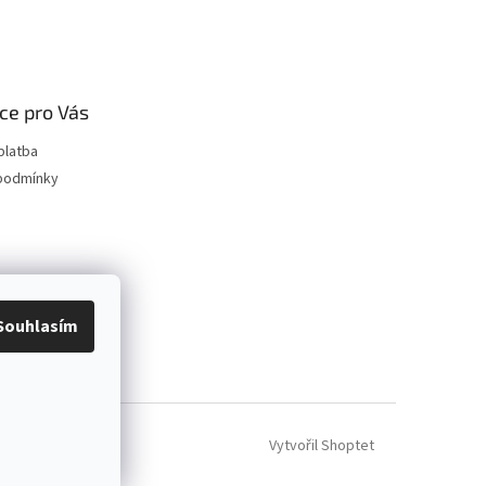
ce pro Vás
platba
podmínky
Souhlasím
Vytvořil Shoptet