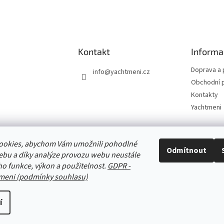
l
á
d
a
c
í
Kontakt
Informa
p
r
Doprava a 
info
@
yachtmeni.cz
v
Obchodní 
k
Kontakty
y
v
Yachtmeni
ý
p
i
ookies, abychom Vám umožnili pohodlné
s
Zboží.cz
Heureka.cz
Yachtmeni
ComGate Payments, a.s.
Odmítnout
u
ebu a díky analýze provozu webu neustále
eho funkce, výkon a použitelnost.
GDPR -
meni (podmínky souhlasu)
í
ena.