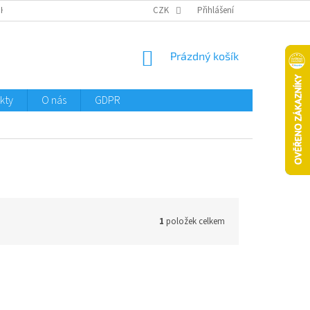
CHTMENI
CZK
Přihlášení
NÁKUPNÍ
Prázdný košík
KOŠÍK
kty
O nás
GDPR
1
položek celkem