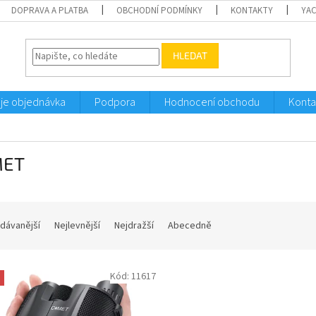
DOPRAVA A PLATBA
OBCHODNÍ PODMÍNKY
KONTAKTY
YA
HLEDAT
je objednávka
Podpora
Hodnocení obchodu
Konta
MET
dávanější
Nejlevnější
Nejdražší
Abecedně
Kód:
11617