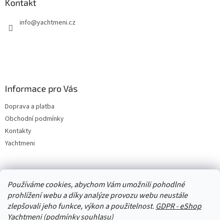
Kontakt
info
@
yachtmeni.cz
Informace pro Vás
Doprava a platba
Obchodní podmínky
Kontakty
Yachtmeni
Zboží.cz
Heureka.cz
Yachtmeni
ComGate Payments, a.s.
Používáme cookies, abychom Vám umožnili pohodlné
prohlížení webu a díky analýze provozu webu neustále
zlepšovali jeho funkce, výkon a použitelnost.
GDPR - eShop
Yachtmeni (podmínky souhlasu)