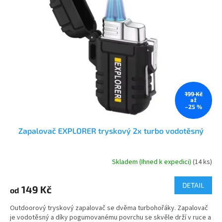
i
r
s
o
p
d
r
u
o
k
d
t
u
ů
k
t
199 Kč
ů
až
–25 %
Zapalovač EXPLORER tryskový 2x turbo vodotěsný
Skladem (Ihned k expedici)
(14 ks)
Průměrné
hodnocení
produktu
DETAIL
149 Kč
od
je
5,0
Outdoorový tryskový zapalovač se dvěma turbohořáky. Zapalovač
z
je vodotěsný a díky pogumovanému povrchu se skvěle drží v ruce a
5