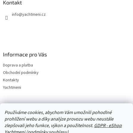
Kontakt
info
@
yachtmeni.cz
Informace pro Vás
Doprava a platba
Obchodní podmínky
Kontakty
Yachtmeni
Zboží.cz
Heureka.cz
Yachtmeni
ComGate Payments, a.s.
Používáme cookies, abychom Vám umožnili pohodlné
prohlížení webu a díky analýze provozu webu neustále
zlepšovali jeho funkce, výkon a použitelnost.
GDPR - eShop
Yachtmeni (podmínky souhlasu)