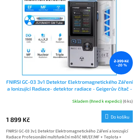
i
r
s
o
p
d
r
u
o
k
d
t
u
ů
k
t
ů
2 399 Kč
–20 %
FNIRSI GC-03 3v1 Detektor Elektromagnetického Záření
a Ionizující Radiace- detektor radiace - Geigerův čítač -
dozimetr
Skladem (Ihned k expedici)
(6 ks)
Průměrné
hodnocení
produktu
Do košíku
1 899 Kč
je
4,0
FNIRSI GC-03 3v1 Detektor Elektromagnetického Záření a Ionizující
z
Radiace Profesionální multifunkční měřič NR/EF/MF + Teplota +
5