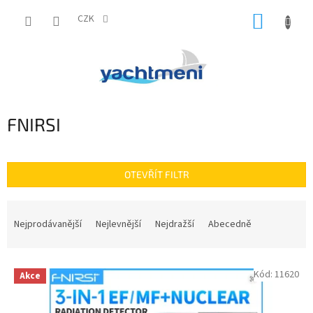
Přejít
NÁKUP
na
CZK
obsah
KOŠÍK
FNIRSI
OTEVŘÍT FILTR
Ř
a
Nejprodávanější
Nejlevnější
Nejdražší
Abecedně
z
e
V
n
Kód:
11620
Akce
ý
í
p
p